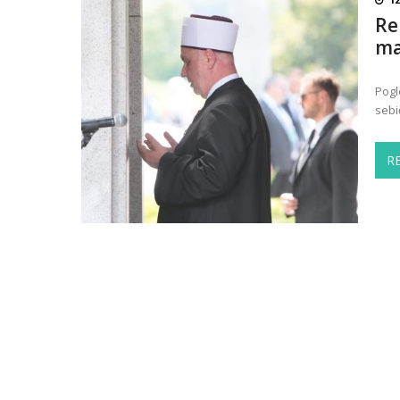
Re
ma
Pogl
sebi
R