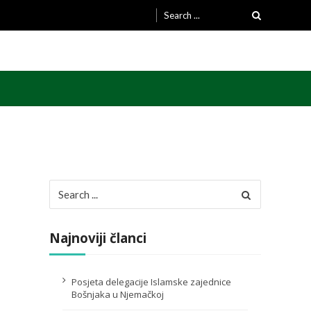
Search
for:
Search
for:
Najnoviji članci
Posjeta delegacije Islamske zajednice
Bošnjaka u Njemačkoj