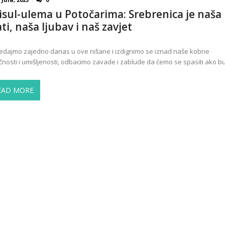
isul-ulema u Potočarima: Srebrenica je naša
ti, naša ljubav i naš zavjet
edajmo zajedno danas u ove nišane i izdignimo se iznad naše kobne
čnosti i umišljenosti, odbacimo zavade i zablude da ćemo se spasiti ako b
EAD MORE