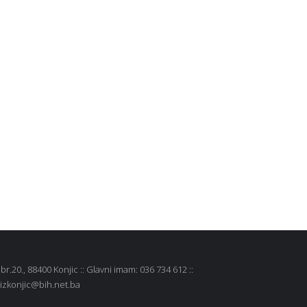
r.20., 88400 Konjic :: Glavni imam: 036 734 612 ::
 mizkonjic@bih.net.ba