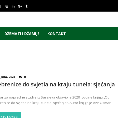
DŽEMATI I DŽAMIJE
KONTAKT
 Jula, 2023
0
ebrenice do svjetla na kraju tunela: sjećanja
ar za napredne studije iz Sarajeva objavio je 2020. godine knjigu „Od
renice do svjetla na kraju tunela: sjećanja“. Autor knjige je Azir Osman
EAD MORE