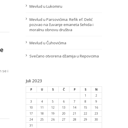
Mevlud u Lukomiru
Mevlud u Parsovićima: Refik ef. Delić
pozvao na čuvanje emaneta šehida i
moralnu obnovu društva
Mevlud u Čuhovićima
je
Svečano otvorena džamija u Repovcima
 se i
Juli 2023
P
U
S
Č
P
S
N
1
2
3
4
5
6
7
8
9
10
11
12
13
14
15
16
17
18
19
20
21
22
23
24
25
26
27
28
29
30
31