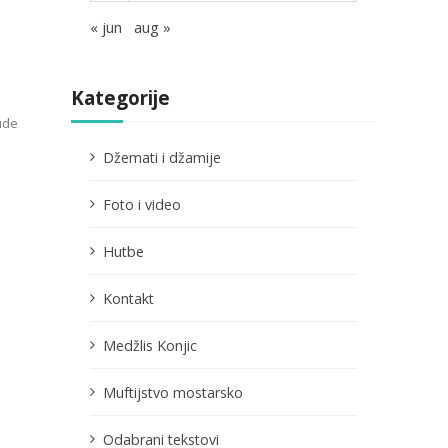
« jun
aug »
Kategorije
ude
Džemati i džamije
Foto i video
Hutbe
Kontakt
Medžlis Konjic
Muftijstvo mostarsko
Odabrani tekstovi