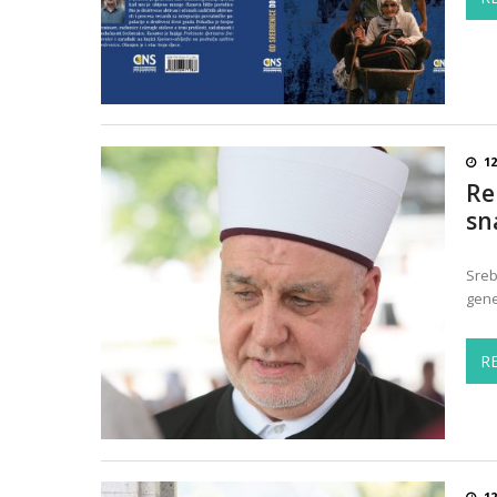
12
Re
sn
Sreb
gene
R
12