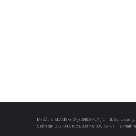
MEDŽLIS ISLAMSKE ZAJEDNICE KONJIC :: Ul. Stara čaršija b
Sekretar: 036 734 610 :: Blagajna: 036 734 611 :: E-mail: