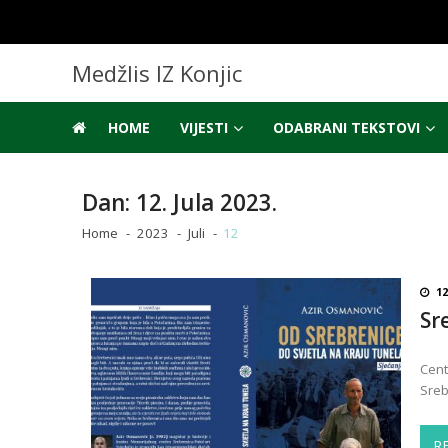
Skip
Skip
to
to
navigation
content
Medžlis IZ Konjic
HOME
VIJESTI
ODABRANI TEKSTOVI
Dan:
12. Jula 2023.
Home
2023
Juli
12
12
Sr
Cent
Sreb
R