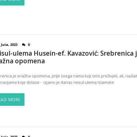
 Jula, 2023
0
isul-ulema Husein-ef. Kavazović: Srebrenica 
ažna opomena
renica je snažna opomena, prije svega nama koji smo preživjeli, ali, nadam
racijama koje dolaze - izjavio je danas reisul-ulema Islamske
EAD MORE
 Jula, 2023
0