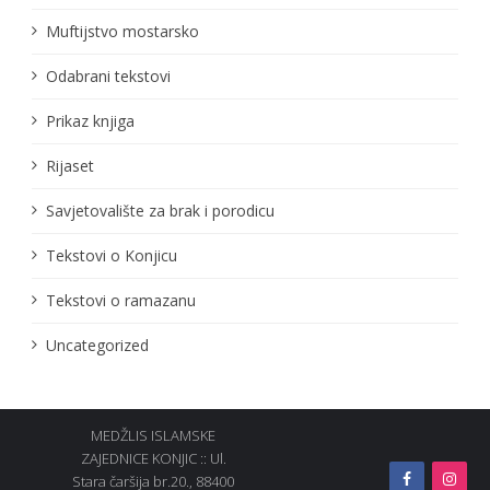
Muftijstvo mostarsko
Odabrani tekstovi
Prikaz knjiga
Rijaset
Savjetovalište za brak i porodicu
Tekstovi o Konjicu
Tekstovi o ramazanu
Uncategorized
MEDŽLIS ISLAMSKE
ZAJEDNICE KONJIC :: Ul.
Stara čaršija br.20., 88400