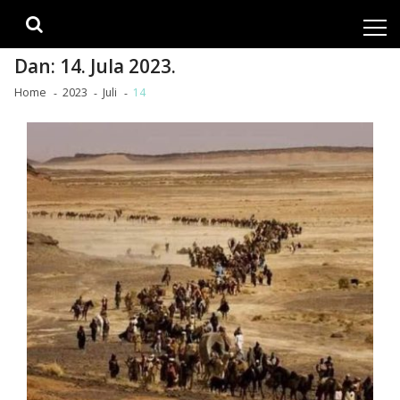
Skip
Skip
to
to
navigation
content
Dan:
14. Jula 2023.
Home
2023
Juli
14