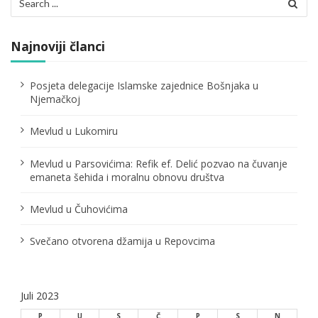
for:
Najnoviji članci
Posjeta delegacije Islamske zajednice Bošnjaka u
Njemačkoj
Mevlud u Lukomiru
Mevlud u Parsovićima: Refik ef. Delić pozvao na čuvanje
emaneta šehida i moralnu obnovu društva
Mevlud u Čuhovićima
Svečano otvorena džamija u Repovcima
Juli 2023
P
U
S
Č
P
S
N