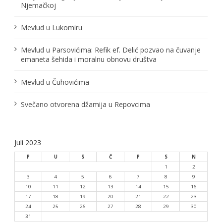
Njemačkoj
Mevlud u Lukomiru
Mevlud u Parsovićima: Refik ef. Delić pozvao na čuvanje
emaneta šehida i moralnu obnovu društva
Mevlud u Čuhovićima
Svečano otvorena džamija u Repovcima
Juli 2023
P
U
S
Č
P
S
N
1
2
3
4
5
6
7
8
9
10
11
12
13
14
15
16
17
18
19
20
21
22
23
24
25
26
27
28
29
30
31