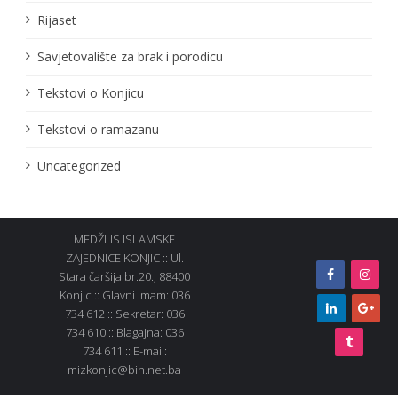
Rijaset
Savjetovalište za brak i porodicu
Tekstovi o Konjicu
Tekstovi o ramazanu
Uncategorized
MEDŽLIS ISLAMSKE
ZAJEDNICE KONJIC :: Ul.
Stara čaršija br.20., 88400
Konjic :: Glavni imam: 036
734 612 :: Sekretar: 036
734 610 :: Blagajna: 036
734 611 :: E-mail:
mizkonjic@bih.net.ba