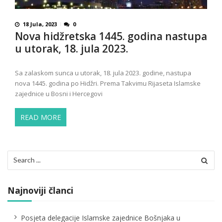
18 Jula, 2023
0
Nova hidžretska 1445. godina nastupa
u utorak, 18. jula 2023.
Sa zalaskom sunca u utorak, 18. jula 2023. godine, nastupa
nova 1445. godina po Hidžri. Prema Takvimu Rijaseta Islamske
zajednice u Bosni i Hercegovi
READ MORE
Search
for:
Najnoviji članci
Posjeta delegacije Islamske zajednice Bošnjaka u