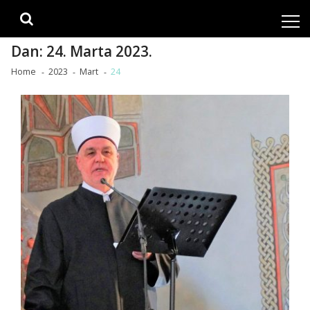
Skip
Skip
to
to
navigation
content
Dan:
24. Marta 2023.
Home
2023
Mart
24