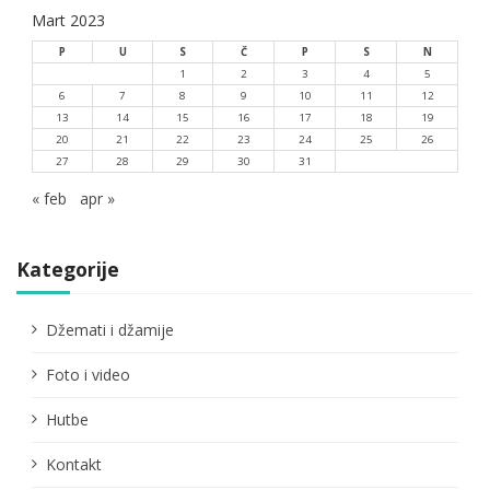
Mart 2023
P
U
S
Č
P
S
N
1
2
3
4
5
6
7
8
9
10
11
12
13
14
15
16
17
18
19
20
21
22
23
24
25
26
27
28
29
30
31
« feb
apr »
Kategorije
Džemati i džamije
Foto i video
Hutbe
Kontakt