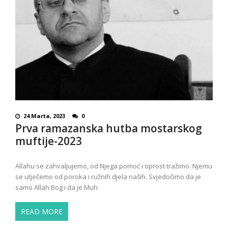
24 Marta, 2023
0
Prva ramazanska hutba mostarskog
muftije-2023
Allahu se zahvaljujemo, od Njega pomoć i oprost tražimo. Njemu
se utječemo od poroka i ružnih djela naših. Svjedočimo da je
samo Allah Bog i da je Muh
READ MORE