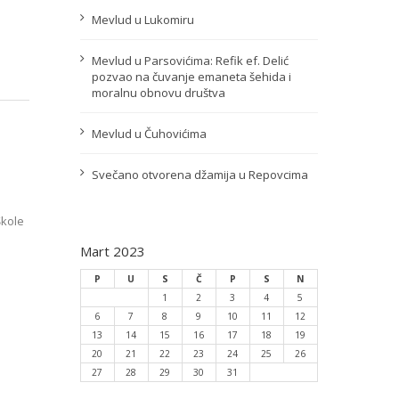
Mevlud u Lukomiru
Mevlud u Parsovićima: Refik ef. Delić
pozvao na čuvanje emaneta šehida i
moralnu obnovu društva
Mevlud u Čuhovićima
Svečano otvorena džamija u Repovcima
Škole
Mart 2023
P
U
S
Č
P
S
N
1
2
3
4
5
6
7
8
9
10
11
12
13
14
15
16
17
18
19
20
21
22
23
24
25
26
27
28
29
30
31