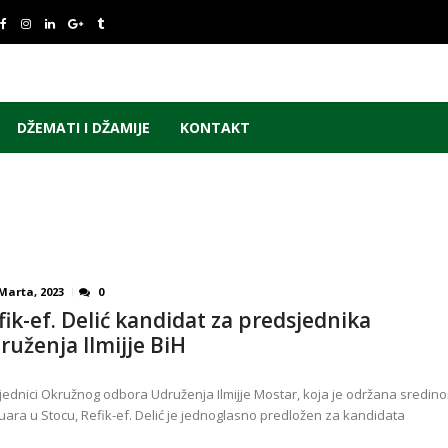
DŽEMATI I DŽAMIJE
KONTAKT
Marta, 2023
0
fik-ef. Delić kandidat za predsjednika
ruženja Ilmijje BiH
jednici Okružnog odbora Udruženja Ilmijje Mostar, koja je održana sredin
uara u Stocu, Refik-ef. Delić je jednoglasno predložen za kandidata