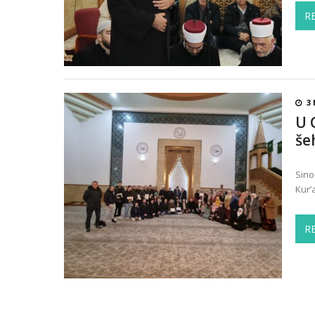
R
3 
U 
še
Sino
Kur’
R