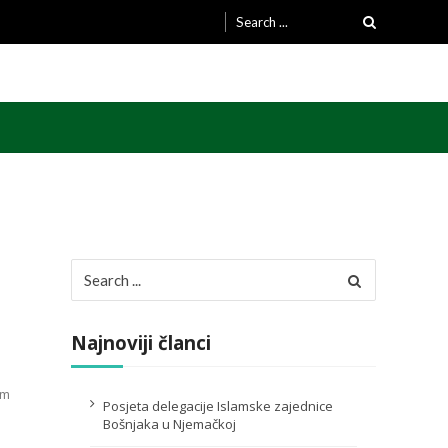
Search
for:
Search
for:
Najnoviji članci
om
Posjeta delegacije Islamske zajednice
Bošnjaka u Njemačkoj