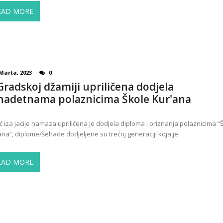
EAD MORE
Marta, 2023
0
Gradskoj džamiji upriličena dodjela
hadetnama polaznicima Škole Kur'ana
ć iza jacije namaza upriličena je dodjela diploma i priznanja polaznicima “
ana”, diplome/šehade dodjeljene su trećoj generaciji koja je
EAD MORE