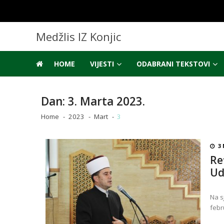
Skip
Skip
to
to
navigation
content
Medžlis IZ Konjic
HOME
VIJESTI
ODABRANI TEKSTOVI
Dan:
3. Marta 2023.
Home
2023
Mart
3
3 
Re
Ud
Na s
febr