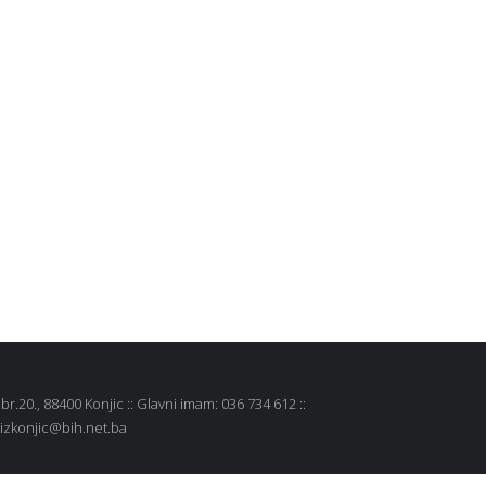
r.20., 88400 Konjic :: Glavni imam: 036 734 612 ::
 mizkonjic@bih.net.ba