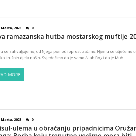
 Marta, 2023
0
va ramazanska hutba mostarskog muftije-2
hu se zahvaljujemo, od Njega pomoć i oprost tražimo. Njemu se utječemo 
ka i ružnih djela naših. Svjedočimo da je samo Allah Bog i da je Muh
EAD MORE
 Marta, 2023
0
isul-ulema u obraćanju pripadnicima Oruža
aga: Borba koju trenutno vodimo mora biti