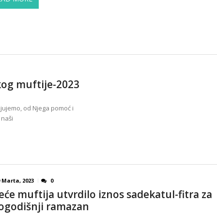
og muftije-2023
ljujemo, od Njega pomoć i
 naši
 Marta, 2023
0
jeće muftija utvrdilo iznos sadekatul-fitra za
ogodišnji ramazan