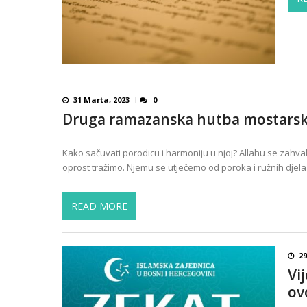
31 Marta, 2023
0
Druga ramazanska hutba mostarsk
Kako sačuvati porodicu i harmoniju u njoj? Allahu se zahva
oprost tražimo. Njemu se utječemo od poroka i ružnih djela
READ MORE
29
Vi
ov