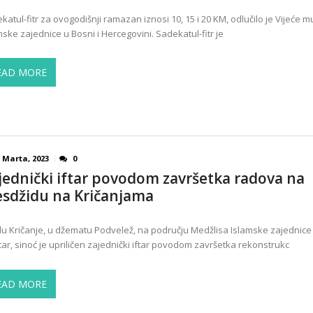
katul-fitr za ovogodišnji ramazan iznosi 10, 15 i 20 KM, odlučilo je Vijeće mu
mske zajednice u Bosni i Hercegovini. Sadekatul-fitr je
EAD MORE
 Marta, 2023
0
jednički iftar povodom završetka radova na
sdžidu na Kričanjama
lu Kričanje, u džematu Podvelež, na području Medžlisa Islamske zajednice
ar, sinoć je upriličen zajednički iftar povodom završetka rekonstrukc
EAD MORE