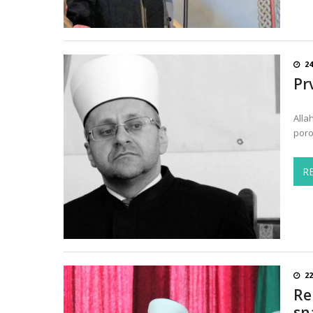
24
Pr
Alla
poro
R
22
Re
sn