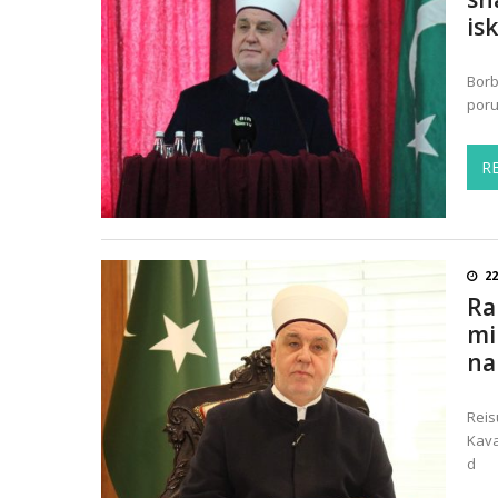
is
Borb
poru
R
22
Ra
mi
na
Reis
Kava
d