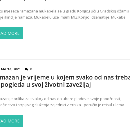
ku mjeseca ramazana mukabela se u gradu Konjicu uči u Gradskoj džamiji
ije ikindije namaza. Mukabelu uče imami MIZ Konjic i džematlije. Mukabe
EAD MORE
 Marta, 2023
0
mazan je vrijeme u kojem svako od nas treb
 pogleda u svoj životni zavežljaj
zan je prilika za svakog od nas da ubere plodove svoje pobožnosti,
očinstva i strpljivog služenja zajednici vjernika - poručio je reisul-ulema
EAD MORE