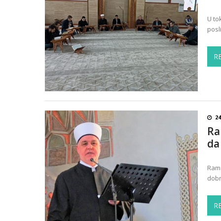
U to
posl
R
24
Ra
da
Rama
dobr
R