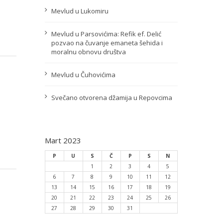
Mevlud u Lukomiru
Mevlud u Parsovićima: Refik ef. Delić
pozvao na čuvanje emaneta šehida i
moralnu obnovu društva
Mevlud u Čuhovićima
Svečano otvorena džamija u Repovcima
Mart 2023
P
U
S
Č
P
S
N
1
2
3
4
5
6
7
8
9
10
11
12
13
14
15
16
17
18
19
20
21
22
23
24
25
26
27
28
29
30
31