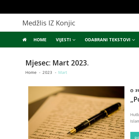
Skip
Skip
to
to
navigation
content
Medžlis IZ Konjic
HOME
VIJESTI
ODABRANI TEKSTOVI
Mjesec:
Mart 2023.
Home
2023
Mart
31
„P
Hutb
Isla
R