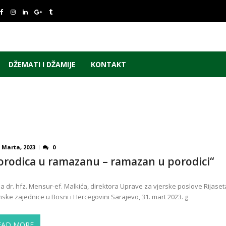
DŽEMATI I DŽAMIJE
KONTAKT
 Marta, 2023
0
orodica u ramazanu – ramazan u porodici“
a dr. hfz. Mensur-ef. Malkića, direktora Uprave za vjerske poslove Rijaset
mske zajednice u Bosni i Hercegovini Sarajevo, 31. mart 2023. g
EAD MORE