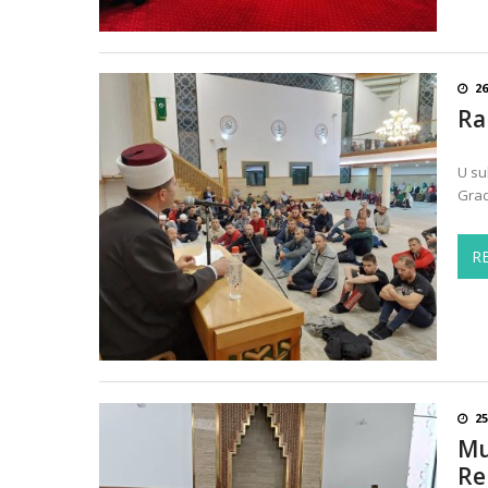
26
Ra
U su
Grad
R
25
Mu
Re