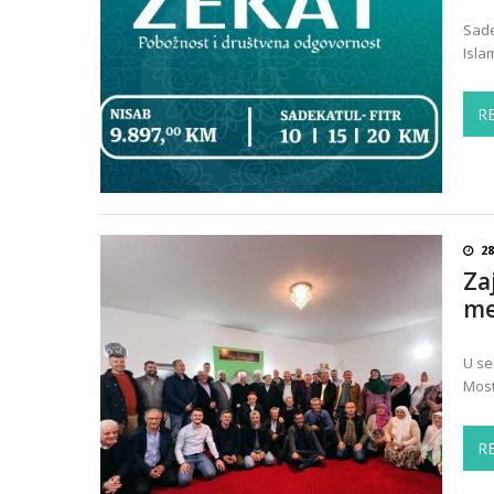
Sade
Isla
R
28
Za
me
U se
Most
R