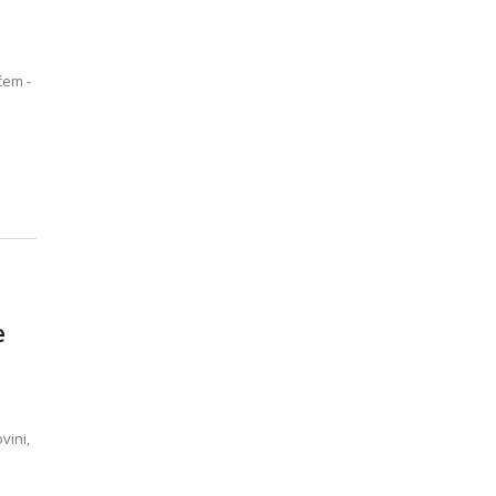
ćem -
e
vini,