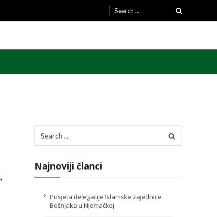
Search
for:
Search
for:
Najnoviji članci
a
Posjeta delegacije Islamske zajednice
Bošnjaka u Njemačkoj