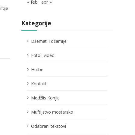
« feb
apr »
ftija
Kategorije
Džemati i džamije
Foto i video
Hutbe
Kontakt
Medžlis Konjic
Muftijstvo mostarsko
Odabrani tekstovi