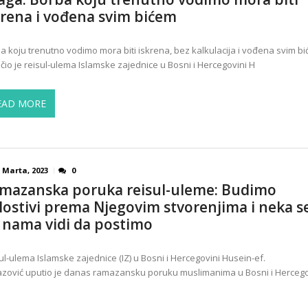
krena i vođena svim bićem
a koju trenutno vodimo mora biti iskrena, bez kalkulacija i vođena svim bi
čio je reisul-ulema Islamske zajednice u Bosni i Hercegovini H
EAD MORE
 Marta, 2023
0
mazanska poruka reisul-uleme: Budimo
lostivi prema Njegovim stvorenjima i neka s
 nama vidi da postimo
ul-ulema Islamske zajednice (IZ) u Bosni i Hercegovini Husein-ef.
zović uputio je danas ramazansku poruku muslimanima u Bosni i Hercego