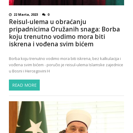
22 Marta, 2023
0
Reisul-ulema u obraćanju
pripadnicima Oružanih snaga: Borba
koju trenutno vodimo mora biti
iskrena i vođena svim bićem
Borba koju trenutno vodimo mora biti iskrena, bez kalkulacija i
vođena svim bićem - poručio je reisul-ulema Islamske zajednice
u Bosni i Hercegovini H
READ MORE