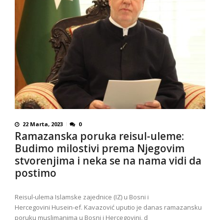
22 Marta, 2023
0
Ramazanska poruka reisul-uleme:
Budimo milostivi prema Njegovim
stvorenjima i neka se na nama vidi da
postimo
Reisul-ulema Islamske zajednice (IZ) u Bosni i
Hercegovini Husein-ef. Kavazović uputio je danas ramazansku
poruku muslimanima u Bosni i Hercegovini, d