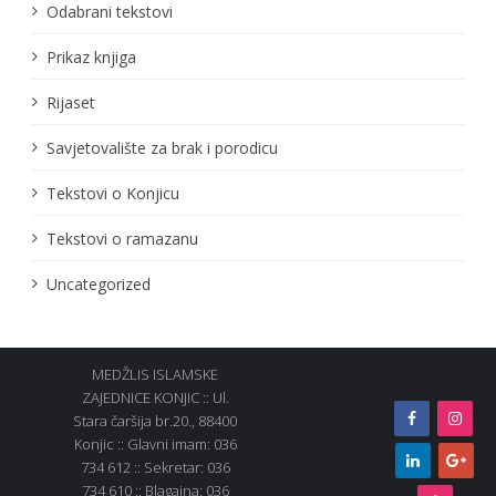
Odabrani tekstovi
Prikaz knjiga
Rijaset
Savjetovalište za brak i porodicu
Tekstovi o Konjicu
Tekstovi o ramazanu
Uncategorized
MEDŽLIS ISLAMSKE
ZAJEDNICE KONJIC :: Ul.
Stara čaršija br.20., 88400
Konjic :: Glavni imam: 036
734 612 :: Sekretar: 036
734 610 :: Blagajna: 036