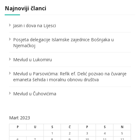
Najnoviji članci
Jasin i dova na Lijesci
Posjeta delegacije Islamske zajednice Bošnjaka u
Njemačkoj
Mevlud u Lukomiru
Mevlud u Parsovićima: Refik ef. Delić pozvao na čuvanje
emaneta šehida i moralnu obnovu društva
Mevlud u Čuhovićima
Mart 2023
P
U
S
Č
P
S
N
1
2
3
4
5
6
7
8
9
10
11
12