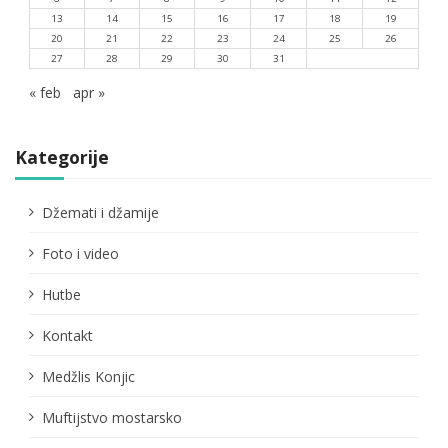
13
14
15
16
17
18
19
20
21
22
23
24
25
26
27
28
29
30
31
« feb
apr »
Kategorije
Džemati i džamije
Foto i video
Hutbe
Kontakt
Medžlis Konjic
Muftijstvo mostarsko