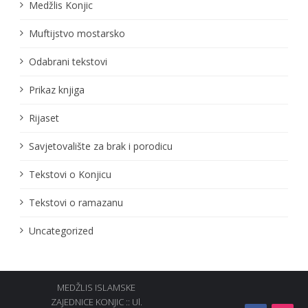
Medžlis Konjic
Muftijstvo mostarsko
Odabrani tekstovi
Prikaz knjiga
Rijaset
Savjetovalište za brak i porodicu
Tekstovi o Konjicu
Tekstovi o ramazanu
Uncategorized
MEDŽLIS ISLAMSKE
ZAJEDNICE KONJIC :: Ul.