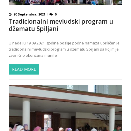
20 Septembra, 2021
0
Tradicionalni mevludski program u
džematu Spiljani
U nedelju 19.09.2021. godine poslije podne namaza upriličen je
tradicionalni mevludski program u džematu Spiljani sa kojim je
zvanično okončana manife
READ MORE