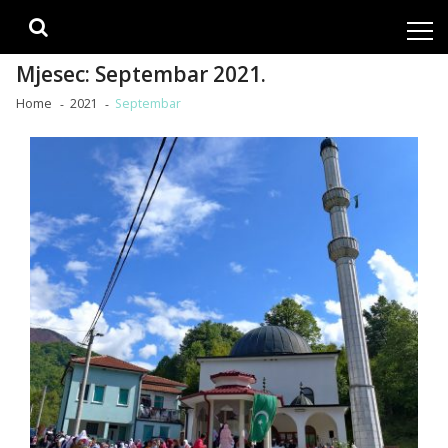
Skip
Skip
to
to
navigation
content
Mjesec:
Septembar 2021.
Home
2021
Septembar