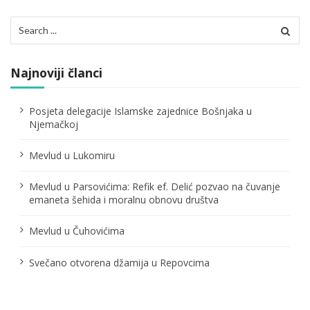
Search
for:
Najnoviji članci
Posjeta delegacije Islamske zajednice Bošnjaka u
Njemačkoj
Mevlud u Lukomiru
Mevlud u Parsovićima: Refik ef. Delić pozvao na čuvanje
emaneta šehida i moralnu obnovu društva
Mevlud u Čuhovićima
Svečano otvorena džamija u Repovcima