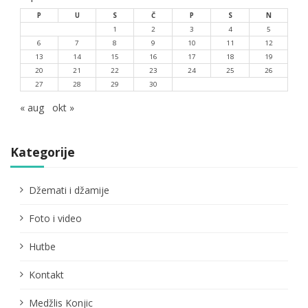
P
U
S
Č
P
S
N
1
2
3
4
5
6
7
8
9
10
11
12
13
14
15
16
17
18
19
20
21
22
23
24
25
26
27
28
29
30
« aug
okt »
Kategorije
Džemati i džamije
Foto i video
Hutbe
Kontakt
Medžlis Konjic