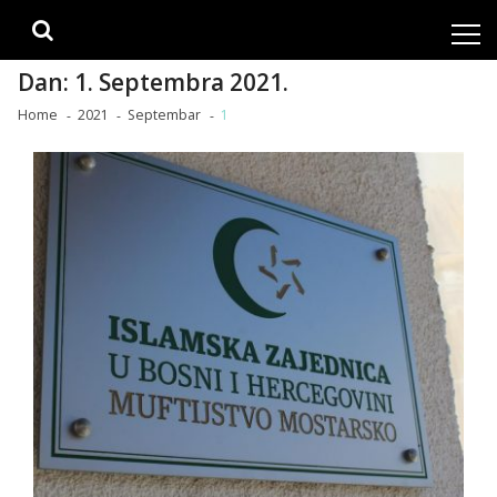
Skip
Skip
to
to
navigation
content
Dan:
1. Septembra 2021.
Home
2021
Septembar
1