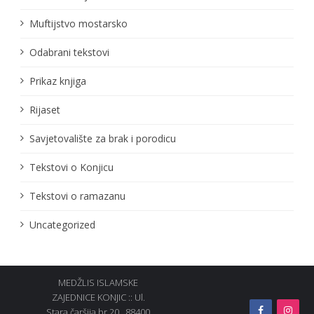
Muftijstvo mostarsko
Odabrani tekstovi
Prikaz knjiga
Rijaset
Savjetovalište za brak i porodicu
Tekstovi o Konjicu
Tekstovi o ramazanu
Uncategorized
MEDŽLIS ISLAMSKE
ZAJEDNICE KONJIC :: Ul.
Stara čaršija br.20., 88400