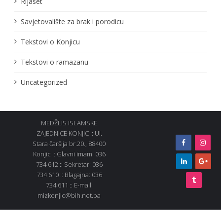
Rijaset
Savjetovalište za brak i porodicu
Tekstovi o Konjicu
Tekstovi o ramazanu
Uncategorized
MEDŽLIS ISLAMSKE
ZAJEDNICE KONJIC :: Ul.
Stara čaršija br.20., 88400
Konjic :: Glavni imam: 036
734 612 :: Sekretar: 036
734 610 :: Blagajna: 036
734 611 :: E-mail:
mizkonjic@bih.net.ba