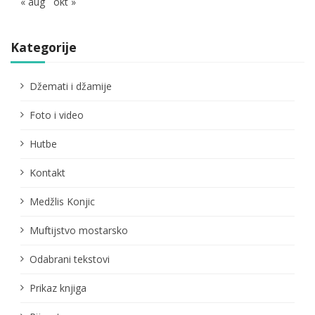
« aug
okt »
Kategorije
Džemati i džamije
Foto i video
Hutbe
Kontakt
Medžlis Konjic
Muftijstvo mostarsko
Odabrani tekstovi
Prikaz knjiga