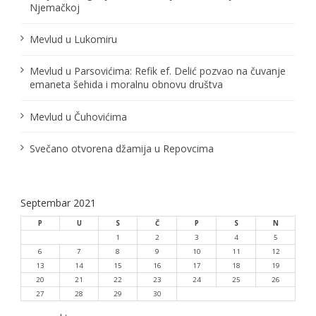
Njemačkoj
Mevlud u Lukomiru
Mevlud u Parsovićima: Refik ef. Delić pozvao na čuvanje
emaneta šehida i moralnu obnovu društva
Mevlud u Čuhovićima
Svečano otvorena džamija u Repovcima
Septembar 2021
P
U
S
Č
P
S
N
1
2
3
4
5
6
7
8
9
10
11
12
13
14
15
16
17
18
19
20
21
22
23
24
25
26
27
28
29
30