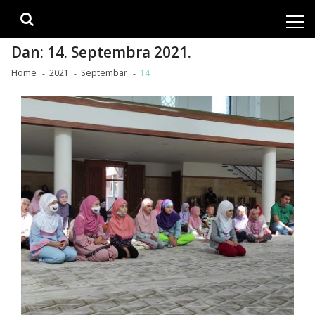
Skip
Skip
to
to
navigation
content
Dan:
14. Septembra 2021.
Home
2021
Septembar
14