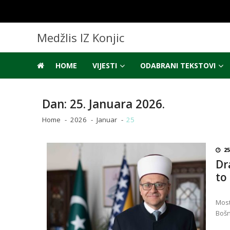
Skip
Skip
to
to
navigation
content
Medžlis IZ Konjic
HOME
VIJESTI
ODABRANI TEKSTOVI
Dan:
25. Januara 2026.
Home
2026
Januar
25
25
Dr
to
Most
Bošn