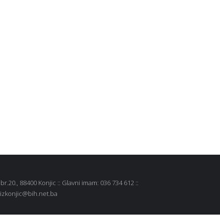
r.20., 88400 Konjic :: Glavni imam: 036 734 612 ::
 mizkonjic@bih.net.ba