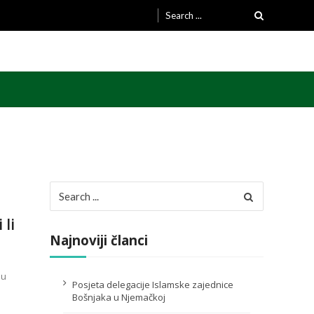
Search
for:
Search
for:
 li
Najnoviji članci
du
Posjeta delegacije Islamske zajednice
Bošnjaka u Njemačkoj