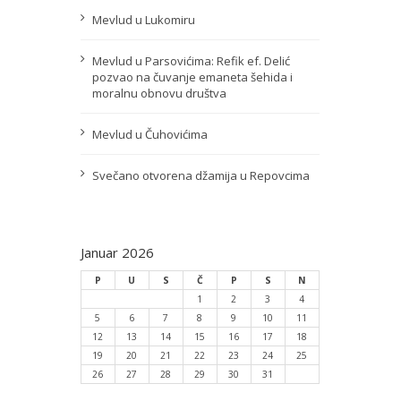
Mevlud u Lukomiru
Mevlud u Parsovićima: Refik ef. Delić
pozvao na čuvanje emaneta šehida i
moralnu obnovu društva
Mevlud u Čuhovićima
Svečano otvorena džamija u Repovcima
Januar 2026
P
U
S
Č
P
S
N
1
2
3
4
5
6
7
8
9
10
11
12
13
14
15
16
17
18
19
20
21
22
23
24
25
26
27
28
29
30
31