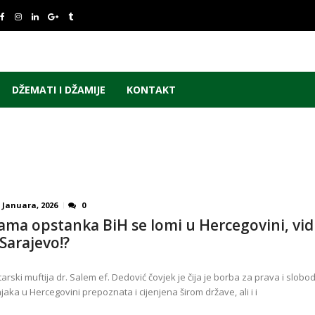
DŽEMATI I DŽAMIJE
KONTAKT
 Januara, 2026
0
ama opstanka BiH se lomi u Hercegovini, vidi
 Sarajevo!?
arski muftija dr. Salem ef. Dedović čovjek je čija je borba za prava i slobo
jaka u Hercegovini prepoznata i cijenjena širom države, ali i i