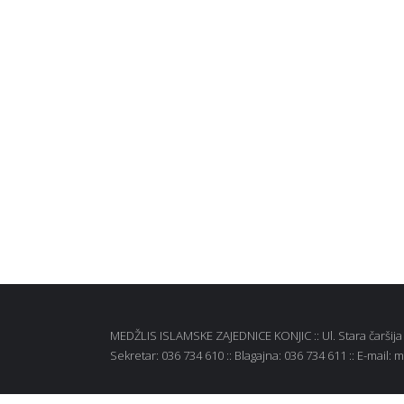
MEDŽLIS ISLAMSKE ZAJEDNICE KONJIC :: Ul. Stara čaršija b
Sekretar: 036 734 610 :: Blagajna: 036 734 611 :: E-mail: