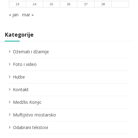
23
24
25
26
27
28
« jan
mar »
Kategorije
Džemati i džamije
Foto i video
Hutbe
Kontakt
Medžlis Konjic
Muftijstvo mostarsko
Odabrani tekstovi