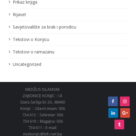
Prikaz knjiga
Rijaset
Savjetovalište za brak i porodicu
Tekstovi o Konjicu
Tekstovi o ramazanu
Uncategorized
MEDŽLIS ISLAMSKE
ZAJEDNICE KONJIC :: Ul.
Stara čaršija br.20., 88400
Konjic :: Glavni imam: 036
734 612 :: Sekretar: 036
734 610 :: Blagajna: 036
734 611 :: E-mail:
mizkonjic@bih.net.ba