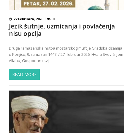
27 Februara, 2026
0
Jezik šutnje, uzmicanja i povlačenja
nisu opcija
Druga ramazanska hutba mostarskog muftije Gradska džamija
u Konjicu, 9. ramazan 1447. / 27. februar 2026. Hvala Svevišnjem
Allahu, Gospodaru svj
READ MORE