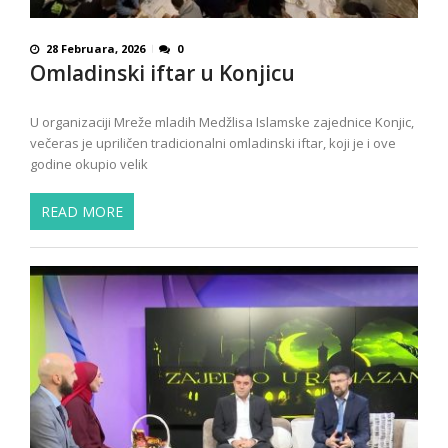
28 Februara, 2026
0
Omladinski iftar u Konjicu
U organizaciji Mreže mladih Medžlisa Islamske zajednice Konjic,
večeras je upriličen tradicionalni omladinski iftar, koji je i ove
godine okupio velik
READ MORE