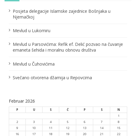
i
Posjeta delegacije Islamske zajednice Bošnjaka u
n
Njemačkoj
a
Mevlud u Lukomiru
t
i
Mevlud u Parsovićima: Refik ef. Delić pozvao na čuvanje
o
emaneta šehida i moralnu obnovu društva
n
Mevlud u Čuhovićima
Svečano otvorena džamija u Repovcima
Februar 2026
P
U
S
Č
P
S
N
1
2
3
4
5
6
7
8
9
10
11
12
13
14
15
16
17
18
19
20
21
22