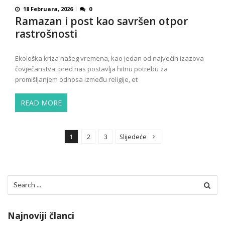
18 Februara, 2026
0
Ramazan i post kao savršen otpor
rastrošnosti
Ekološka kriza našeg vremena, kao jedan od najvećih izazova
čovječanstva, pred nas postavlja hitnu potrebu za
promišljanjem odnosa između religije, et
READ MORE
P
o
1
2
3
Slijedeće
s
t
s
Search
p
for:
a
Najnoviji članci
g