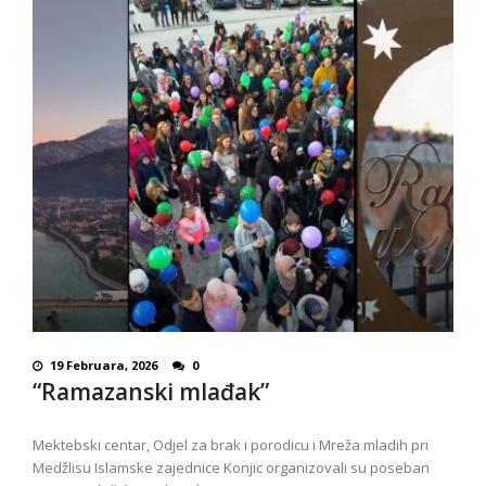
19 Februara, 2026
0
“Ramazanski mlađak”
Mektebski centar, Odjel za brak i porodicu i Mreža mladih pri
Medžlisu Islamske zajednice Konjic organizovali su poseban