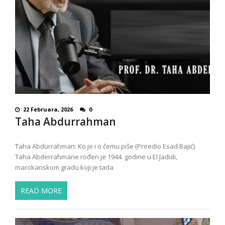
22 Februara, 2026
0
Taha Abdurrahman
Taha Abdurrahman: Ko je i o čemu piše (Priredio Esad Bajić)
Taha Abderrahmane rođen je 1944. godine u El Jadidi,
marokanskom gradu koji je tada
READ MORE