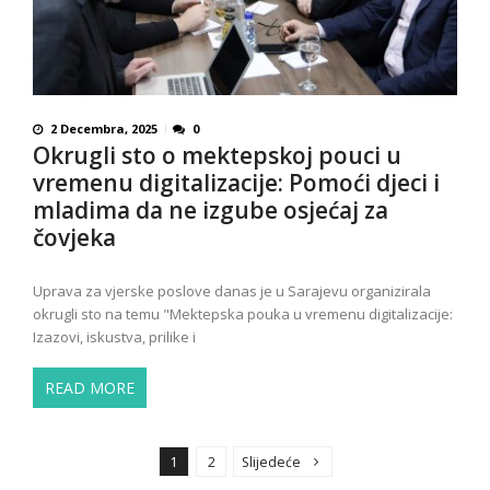
2 Decembra, 2025
0
Okrugli sto o mektepskoj pouci u
vremenu digitalizacije: Pomoći djeci i
mladima da ne izgube osjećaj za
čovjeka
Uprava za vjerske poslove danas je u Sarajevu organizirala
okrugli sto na temu "Mektepska pouka u vremenu digitalizacije:
Izazovi, iskustva, prilike i
READ MORE
P
o
1
2
Slijedeće
s