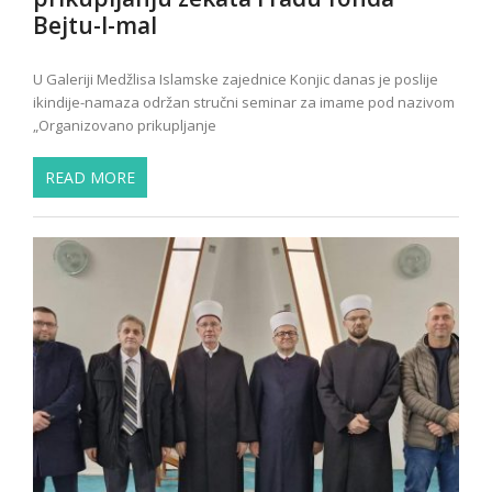
Bejtu-l-mal
U Galeriji Medžlisa Islamske zajednice Konjic danas je poslije
ikindije-namaza održan stručni seminar za imame pod nazivom
„Organizovano prikupljanje
READ MORE