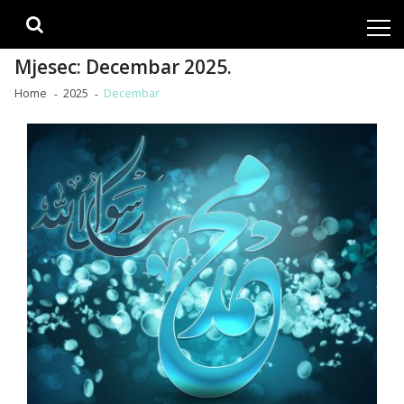
Skip
Skip
to
to
navigation
content
Mjesec:
Decembar 2025.
Home
2025
Decembar