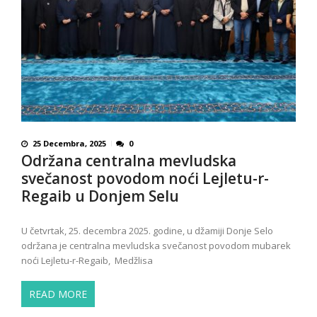
25 Decembra, 2025
0
Održana centralna mevludska
svečanost povodom noći Lejletu-r-
Regaib u Donjem Selu
U četvrtak, 25. decembra 2025. godine, u džamiji Donje Selo
održana je centralna mevludska svečanost povodom mubarek
noći Lejletu-r-Regaib, Medžlisa
READ MORE