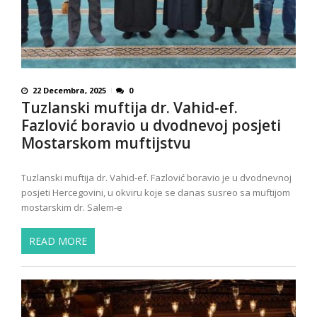
22 Decembra, 2025
0
Tuzlanski muftija dr. Vahid-ef.
Fazlović boravio u dvodnevoj posjeti
Mostarskom muftijstvu
Tuzlanski muftija dr. Vahid-ef. Fazlović boravio je u dvodnevnoj
posjeti Hercegovini, u okviru koje se danas susreo sa muftijom
mostarskim dr. Salem-e
READ MORE