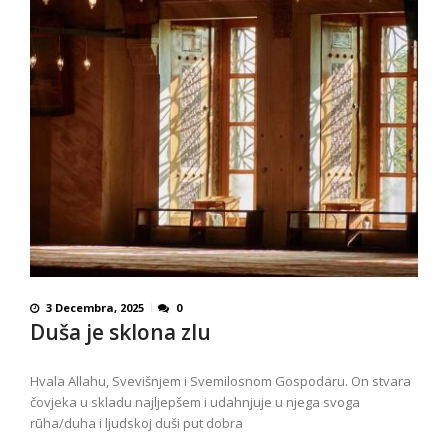
3 Decembra, 2025
0
Duša je sklona zlu
Hvala Allahu, Svevišnjem i Svemilosnom Gospodaru. On stvara
čovjeka u skladu najljepšem i udahnjuje u njega svoga
rūha/duha i ljudskoj duši put dobra