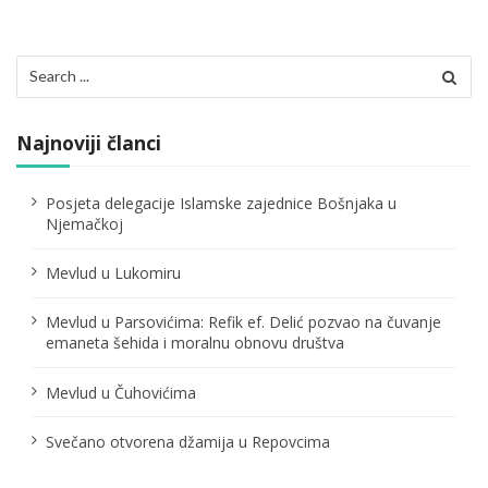
t
s
Search
p
for:
a
Najnoviji članci
g
i
Posjeta delegacije Islamske zajednice Bošnjaka u
n
Njemačkoj
a
Mevlud u Lukomiru
t
i
Mevlud u Parsovićima: Refik ef. Delić pozvao na čuvanje
o
emaneta šehida i moralnu obnovu društva
n
Mevlud u Čuhovićima
Svečano otvorena džamija u Repovcima