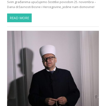
Svim građanima upućujemo čestitke povodom 25. novembra –
Dana državnosti Bosne i Hercegovine, jedine nam domovine!
READ MORE