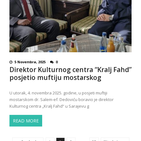
5 Novembra, 2025
0
Direktor Kulturnog centra “Kralj Fahd”
posjetio muftiju mostarskog
U utorak, 4. novembra 2025. godine, u posjeti muftiji
mostarskom dr. Salem-ef. Dedoviću boravio je direktor
Kulturnog centra „Kralj Fahd“ u Sarajevu g
READ MORE
P
o
…