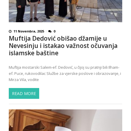
11 Novembra, 2025
0
Muftija Dedović obišao džamije u
Nevesinju i istakao važnost očuvanja
islamske baštine
Muftija mostarski Salem-ef. Dedović, u čijoj su pratnji bili Ilham-
ef. Puce, rukovodilac Službe za vjerske poslove i obrazovanje, i
Mirza Vila, vodite
READ MORE