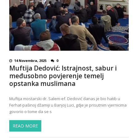
14 Novembra, 2025
0
Muftija Dedović: Istrajnost, sabur i
međusobno povjerenje temelj
opstanka muslimana
Muftija mostarski dr. Salem-ef. Dedović danas je bio hatib u
Ferhat-pašinoj džamiji u Banjoj Luci, gdje je prisutnim vjernicima
govorio o tome da se s
READ MORE