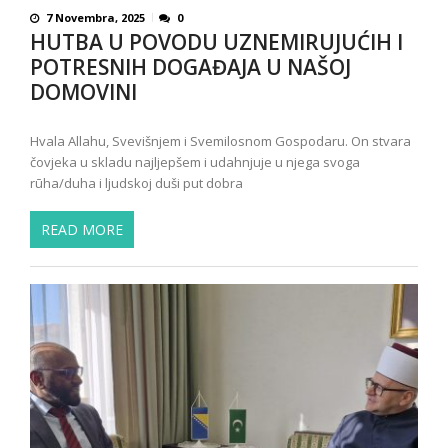
7 Novembra, 2025
0
HUTBA U POVODU UZNEMIRUJUĆIH I
POTRESNIH DOGAĐAJA U NAŠOJ
DOMOVINI
Hvala Allahu, Svevišnjem i Svemilosnom Gospodaru. On stvara
čovjeka u skladu najljepšem i udahnjuje u njega svoga
rūha/duha i ljudskoj duši put dobra
READ MORE