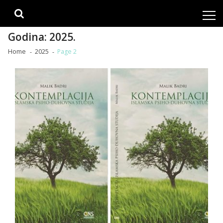
Skip
Skip
to
to
navigation
content
Godina:
2025.
Home
2025
Page 2