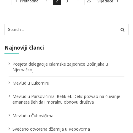
Prethodno
1
2
3
25
Slijedeće
s
t
s
Search
p
for:
a
Najnoviji članci
g
i
Posjeta delegacije Islamske zajednice Bošnjaka u
n
Njemačkoj
a
Mevlud u Lukomiru
t
i
Mevlud u Parsovićima: Refik ef. Delić pozvao na čuvanje
o
emaneta šehida i moralnu obnovu društva
n
Mevlud u Čuhovićima
Svečano otvorena džamija u Repovcima