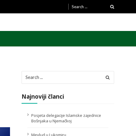
Search
for:
Search
for:
Najnoviji članci
Posjeta delegacije Islamske zajednice
Bošnjaka u Njemačkoj
Mevlud u Lukomiru