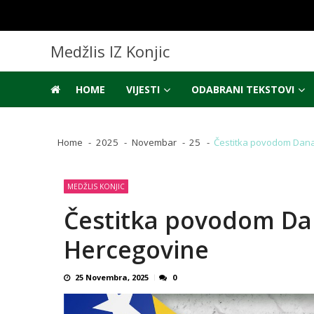
Skip
Skip
to
to
navigation
content
Medžlis IZ Konjic
HOME
VIJESTI
ODABRANI TEKSTOVI
Home
2025
Novembar
25
Čestitka povodom Dana
MEDŽLIS KONJIC
Čestitka povodom Dan
Hercegovine
25 Novembra, 2025
0