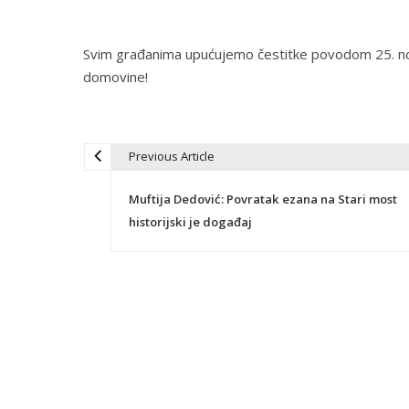
Svim građanima upućujemo čestitke povodom 25. no
domovine!
Previous Article
N
Muftija Dedović: Povratak ezana na Stari most
a
historijski je događaj
v
i
g
a