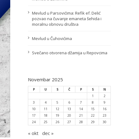
Mevlud u Parsovićima: Refik ef. Delić
pozvao na čuvanje emaneta šehida i
moralnu obnovu društva
Mevlud u Čuhovićima
Svečano otvorena džamija u Repovcima
Novembar 2025
P
U
S
Č
P
S
N
1
2
3
4
5
6
7
8
9
10
11
12
13
14
15
16
17
18
19
20
21
22
23
24
25
26
27
28
29
30
« okt
dec »