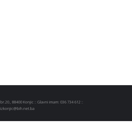
r.20., 88400 Konjic :: Glavni imam: 036 734 612 ::
 mizkonjic@bih.net.ba