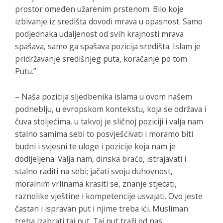
prostor omeđen užarenim prstenom. Bilo koje
izbivanje iz središta dovodi mrava u opasnost. Samo
podjednaka udaljenost od svih krajnosti mrava
spašava, samo ga spašava pozicija središta. Islam je
pridržavanje središnjeg puta, koračanje po tom
Putu.”
– Naša pozicija sljedbenika islama u ovom našem
podneblju, u evropskom kontekstu, koja se održava i
čuva stoljećima, u takvoj je sličnoj poziciji i valja nam
stalno samima sebi to posvješćivati i moramo biti
budni i svjesni te uloge i pozicije koja nam je
dodijeljena. Valja nam, dinska braćo, istrajavati i
stalno raditi na sebi; jačati svoju duhovnost,
moralnim vrlinama krasiti se, znanje stjecati,
raznolike vještine i kompetencije usvajati. Ovo jeste
častan i ispravan put i njime treba ići. Musliman
treba izabrati taj put. Taj put traži od nas