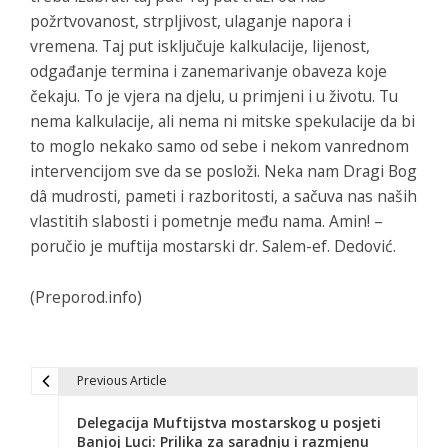
požrtvovanost, strpljivost, ulaganje napora i
vremena. Taj put isključuje kalkulacije, lijenost,
odgađanje termina i zanemarivanje obaveza koje
čekaju. To je vjera na djelu, u primjeni i u životu. Tu
nema kalkulacije, ali nema ni mitske spekulacije da bi
to moglo nekako samo od sebe i nekom vanrednom
intervencijom sve da se posloži. Neka nam Dragi Bog
dâ mudrosti, pameti i razboritosti, a sačuva nas naših
vlastitih slabosti i pometnje među nama. Amin! –
poručio je muftija mostarski dr. Salem-ef. Dedović.
(Preporod.info)
Previous Article
N
Delegacija Muftijstva mostarskog u posjeti
a
Banjoj Luci: Prilika za saradnju i razmjenu