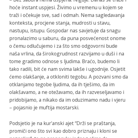
hoće instant uspjesi. Živimo u vremenu u kojem se
traži i očekuje sve, sad i odmah. Nema sagledavanja
konteksta, procjene stanja, mudrosti u stavu,
nastupu, istupu. Gospodar nas savjetuje da snagu
pronalazimo u saburu, da puna posvećenost onome
o čemu odlučujemo i za što smo odgovorni bude
naša vrlina, da širokogrudnost razvijamo u duši i na
tome gradimo odnose s ljudima. Braćo, budemo li
tako radili, bit će nam svima lakše i ugodnije. Osjetit
ćemo olakšanje, a otkloniti tegobu. A pozvani smo da
otklanjamo tegobe ljudima, da ih tješimo, da im
olakšavamo, a ne otežavamo, da ih razveseljavamo i
pridobijamo, a nikako da im oduzimamo nadu i vjeru
– pojasnio je muftija mostarski.
Podsjetio je na kur'anski ajet “Drži se praštanja,
promiči ono što svi kao dobro priznaju i kloni se