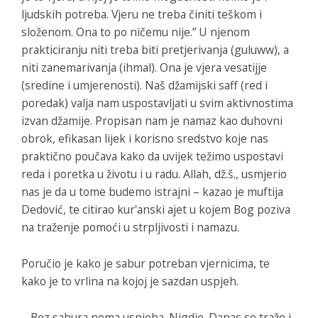
ljudskih potreba. Vjeru ne treba činiti teškom i
složenom. Ona to po ničemu nije.” U njenom
prakticiranju niti treba biti pretjerivanja (guluww), a
niti zanemarivanja (ihmal). Ona je vjera vesatijje
(sredine i umjerenosti). Naš džamijski saff (red i
poredak) valja nam uspostavljati u svim aktivnostima
izvan džamije. Propisan nam je namaz kao duhovni
obrok, efikasan lijek i korisno sredstvo koje nas
praktično poučava kako da uvijek težimo uspostavi
reda i poretka u životu i u radu. Allah, dž.š., usmjerio
nas je da u tome budemo istrajni – kazao je muftija
Dedović, te citirao kur'anski ajet u kojem Bog poziva
na traženje pomoći u strpljivosti i namazu.
Poručio je kako je sabur potreban vjernicima, te
kako je to vrlina na kojoj je sazdan uspjeh.
– Bez sabura nema uspjeha. Nigdje. Danas se traže i