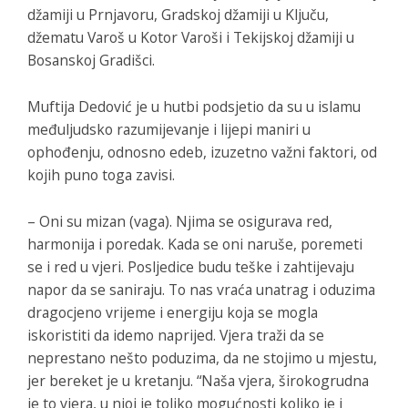
džamiji u Prnjavoru, Gradskoj džamiji u Ključu,
džematu Varoš u Kotor Varoši i Tekijskoj džamiji u
Bosanskoj Gradišci.
Muftija Dedović je u hutbi podsjetio da su u islamu
međuljudsko razumijevanje i lijepi maniri u
ophođenju, odnosno edeb, izuzetno važni faktori, od
kojih puno toga zavisi.
– Oni su mizan (vaga). Njima se osigurava red,
harmonija i poredak. Kada se oni naruše, poremeti
se i red u vjeri. Posljedice budu teške i zahtijevaju
napor da se saniraju. To nas vraća unatrag i oduzima
dragocjeno vrijeme i energiju koja se mogla
iskoristiti da idemo naprijed. Vjera traži da se
neprestano nešto poduzima, da ne stojimo u mjestu,
jer bereket je u kretanju. “Naša vjera, širokogrudna
je to vjera, u njoj je toliko mogućnosti koliko je i