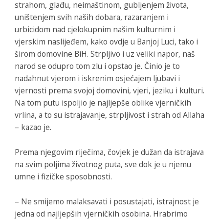
strahom, glađu, neimaštinom, gubljenjem života,
uništenjem svih naših dobara, razaranjem i
urbicidom nad cjelokupnim našim kulturnim i
vjerskim naslijeđem, kako ovdje u Banjoj Luci, tako i
širom domovine BiH. Strpljivo i uz veliki napor, naš
narod se odupro tom zlu i opstao je. Činio je to
nadahnut vjerom i iskrenim osjećajem ljubavi i
vjernosti prema svojoj domovini, vjeri, jeziku i kulturi.
Na tom putu ispoljio je najljepše oblike vjerničkih
vrlina, a to su istrajavanje, strpljivost i strah od Allaha
– kazao je.
Prema njegovim riječima, čovjek je dužan da istrajava
na svim poljima životnog puta, sve dok je u njemu
umne i fizičke sposobnosti.
– Ne smijemo malaksavati i posustajati, istrajnost je
jedna od najljepših vjerničkih osobina. Hrabrimo