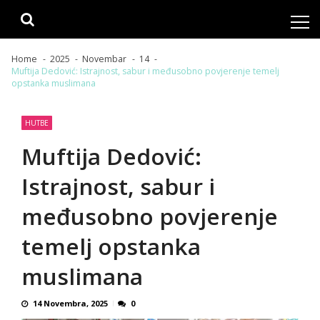
Skip
Skip
to
to
navigation
content
Home
2025
Novembar
14
Muftija Dedović: Istrajnost, sabur i međusobno povjerenje temelj
opstanka muslimana
HUTBE
Muftija Dedović:
Istrajnost, sabur i
međusobno povjerenje
temelj opstanka
muslimana
14 Novembra, 2025
0