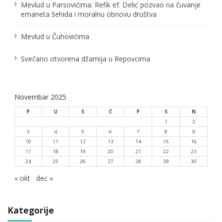
a
Mevlud u Parsovićima: Refik ef. Delić pozvao na čuvanje
emaneta šehida i moralnu obnovu društva
k
a
Mevlud u Čuhovićima
Svečano otvorena džamija u Repovcima
Novembar 2025
P
U
S
Č
P
S
N
1
2
3
4
5
6
7
8
9
10
11
12
13
14
15
16
17
18
19
20
21
22
23
24
25
26
27
28
29
30
« okt
dec »
Kategorije