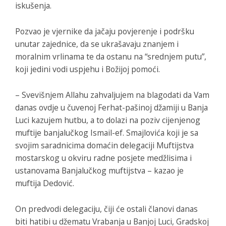
iskušenja.
Pozvao je vjernike da jačaju povjerenje i podršku
unutar zajednice, da se ukrašavaju znanjem i
moralnim vrlinama te da ostanu na “srednjem putu”,
koji jedini vodi uspjehu i Božijoj pomoći.
– Svevišnjem Allahu zahvaljujem na blagodati da Vam
danas ovdje u čuvenoj Ferhat-pašinoj džamiji u Banja
Luci kazujem hutbu, a to dolazi na poziv cijenjenog
muftije banjalučkog Ismail-ef. Smajlovića koji je sa
svojim saradnicima domaćin delegaciji Muftijstva
mostarskog u okviru radne posjete medžlisima i
ustanovama Banjalučkog muftijstva – kazao je
muftija Dedović.
On predvodi delegaciju, čiji će ostali članovi danas
biti hatibi u džematu Vrabanja u Banjoj Luci, Gradskoj