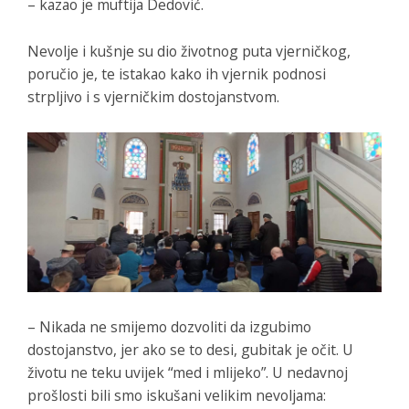
– kazao je muftija Dedović.
Nevolje i kušnje su dio životnog puta vjerničkog,
poručio je, te istakao kako ih vjernik podnosi
strpljivo i s vjerničkim dostojanstvom.
– Nikada ne smijemo dozvoliti da izgubimo
dostojanstvo, jer ako se to desi, gubitak je očit. U
životu ne teku uvijek “med i mlijeko”. U nedavnoj
prošlosti bili smo iskušani velikim nevoljama: