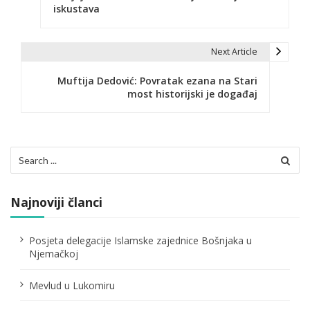
iskustava
v
i
Next Article
g
Muftija Dedović: Povratak ezana na Stari
a
most historijski je događaj
c
i
Search
j
for:
a
Najnoviji članci
č
l
Posjeta delegacije Islamske zajednice Bošnjaka u
Njemačkoj
a
n
Mevlud u Lukomiru