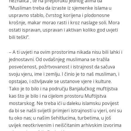
neznalica”, te na preporuku jednog alima da
“Musliman treba da izraste iz sjemenke islama u
uspravno stablo, čvrstog korijena i plodonosne
krošnje, makar morao rasti i kroz naslage soli. Mora
ostati ispravan, uspravan i aktivan koliko god uvjeti
bili teški”.
– A ti uvjeti na ovim prostorima nikada nisu bili lahki i
jednostavni. Od ovdašnjeg muslimana se tražila
posvećenost, požrtvovanost i istrajnost da sačuva
svoju vjeru, ime i zemlju. I činio je to naš musliman, i
opstajao, i oživljavale se ustanove vjere i kulture.
Tako je to bilo i na području Banjalučkog muftijstva
kao što je bilo i na cijelom prostoru Muftijstva
mostarskog. Ne treba ići u daleku islamsku povijest
da bi se našli svijetli primjeri istrajnosti u vjeri, oni su
tu oko nas; u našim šehitlucima, turbetima, u još
uvijek neotkrivenim i neiščitanim arhivskim izvorima