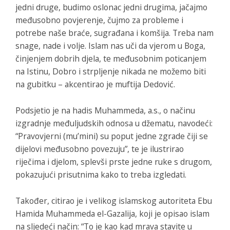
jedni druge, budimo oslonac jedni drugima, jačajmo
međusobno povjerenje, čujmo za probleme i
potrebe naše braće, sugrađana i komšija. Treba nam
snage, nade i volje. Islam nas uči da vjerom u Boga,
činjenjem dobrih djela, te međusobnim poticanjem
na Istinu, Dobro i strpljenje nikada ne možemo biti
na gubitku – akcentirao je muftija Dedović.
Podsjetio je na hadis Muhammeda, a.s., o načinu
izgradnje međuljudskih odnosa u džematu, navodeći:
“Pravovjerni (muʼmini) su poput jedne zgrade čiji se
dijelovi međusobno povezuju”, te je ilustrirao
riječima i djelom, splevši prste jedne ruke s drugom,
pokazujući prisutnima kako to treba izgledati.
Također, citirao je i velikog islamskog autoriteta Ebu
Hamida Muhammeda el-Gazalija, koji je opisao islam
na sljedeći način: “To je kao kad mrava stavite u