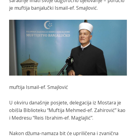
saradnje imati svoje dugoročno djelovanje – poručio
je muftija banjalučki Ismail-ef. Smajlović.
muftija Ismail-ef. Smajlović
U okviru današnje posjete, delegacija iz Mostara je
obišla Biblioteku “Muftija Mehmed-ef. Zahirović” kao
i Medresu “Reis Ibrahim-ef. Maglajlić”.
Nakon džuma-namaza bit će upriličena i zvanična