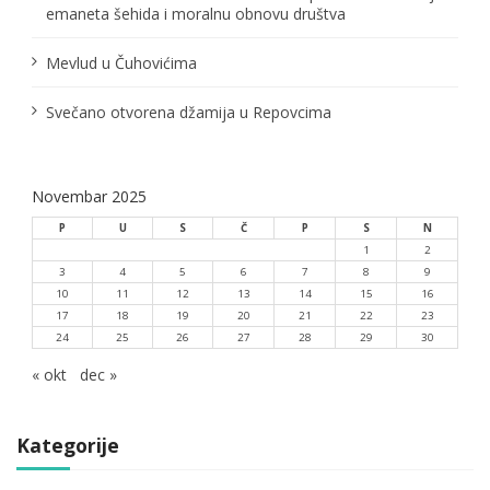
emaneta šehida i moralnu obnovu društva
k
a
Mevlud u Čuhovićima
Svečano otvorena džamija u Repovcima
Novembar 2025
P
U
S
Č
P
S
N
1
2
3
4
5
6
7
8
9
10
11
12
13
14
15
16
17
18
19
20
21
22
23
24
25
26
27
28
29
30
« okt
dec »
Kategorije