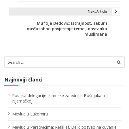
v
i
Next Article
g
Muftija Dedović: Istrajnost, sabur i
međusobno povjerenje temelj opstanka
a
muslimana
c
i
Search
j
for:
a
Najnoviji članci
č
l
Posjeta delegacije Islamske zajednice Bošnjaka u
Njemačkoj
a
n
Mevlud u Lukomiru
a
Mevlud u Parsovićima: Refik ef. Delić pozvao na čuvanje