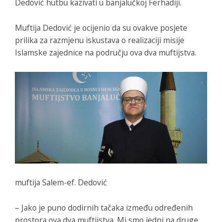
Dedović hutbu kazivati u banjalučkoj Ferhadiji.
Muftija Dedović je ocijenio da su ovakve posjete
prilika za razmjenu iskustava o realizaciji misije
Islamske zajednice na području ova dva muftijstva.
muftija Salem-ef. Dedović
– Jako je puno dodirnih tačaka između određenih
prostora ova dva muftijstva. Mi smo jedni na druge