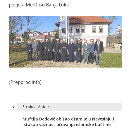
posjeta Medžlisu Banja Luka.
(Preporod.info)
Previous Article
N
Muftija Dedović obišao džamije u Nevesinju i
a
istakao važnost očuvanja islamske baštine