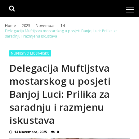
Skip
Skip
to
to
navigation
content
Home
2025
Novembar
14
Delegacija Muftijstva mostarskog u posjeti Banjoj Luci: Prilika za
saradnju i razmjenu iskustava
MUFTIJSTVO MOSTARSKO
Delegacija Muftijstva
mostarskog u posjeti
Banjoj Luci: Prilika za
saradnju i razmjenu
iskustava
14 Novembra, 2025
0