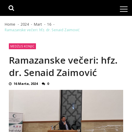
Skip
Skip
to
to
navigation
content
Home
2024
Mart
16
Ramazanske večeri: hfz. dr. Senaid Zaimović
MEDŽLIS KONJIC
Ramazanske večeri: hfz.
dr. Senaid Zaimović
16 Marta, 2024
0