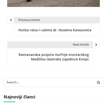
Previous Article
N
Hutba reisu-l-uleme dr. Huseina Kavazovića
a
v
Next Article
i
Ramazanska posjeta muftije mostarskog
g
Medžlisu Islamske zajednice Konjic
a
c
Search
i
for:
j
Najnoviji članci
a