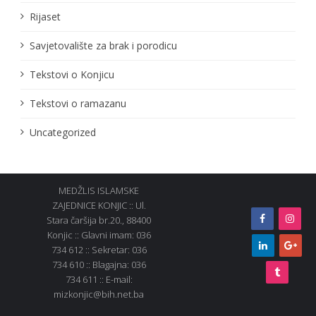
Rijaset
Savjetovalište za brak i porodicu
Tekstovi o Konjicu
Tekstovi o ramazanu
Uncategorized
MEDŽLIS ISLAMSKE
ZAJEDNICE KONJIC :: Ul.
Stara čaršija br.20., 88400
Konjic :: Glavni imam: 036
734 612 :: Sekretar: 036
734 610 :: Blagajna: 036
734 611 :: E-mail:
mizkonjic@bih.net.ba