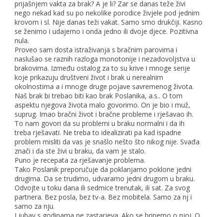
prijašnjem vakta za brak? A je li? Zar se danas teže živi
nego nekad kad su po nekolike porodice živjele pod jednim
krovom i sl. Nije danas teži vakat. Samo smo drukčiji. Kasno
se ženimo i udajemo i onda jedno ili dvoje djece. Pozitivna
nula.
Proveo sam dosta istraživanja s bračnim parovima i
naslušao se raznih razloga monotonije i nezadovoljstva u
brakovima. Između ostalog za to su krive i mnoge serije
koje prikazuju društveni život i brak u nerealnim
okolnostima a i mnoge druge pojave savremenog života.
Naš brak bi trebao biti kao brak Poslanika, a.s.. O tom
aspektu njegova života malo govorimo. On je bio i muž,
suprug. Imao bračni život i bračne probleme i rješavao ih.
To nam govori da su problemi u braku normalni i da ih
treba rješavati. Ne treba to idealizirati pa kad ispadne
problem misliti da vas je snašlo nešto što nikog nije. Svađa
znači i da ste živi u braku, da vam je stalo.
Puno je recepata za rješavanje problema.
Tako Poslanik preporučuje da poklanjamo poklone jedni
drugima. Da se trudimo, udvaramo jedni drugom u braku.
Odvojte u toku dana ili sedmice trenutak, ili sat. Za svog
partnera. Bez posla, bez tv-a. Bez mobitela. Samo za nj i
samo za nju.
Ljubav s godinama ne zastarjeva. Ako se brinemo o njoj. O