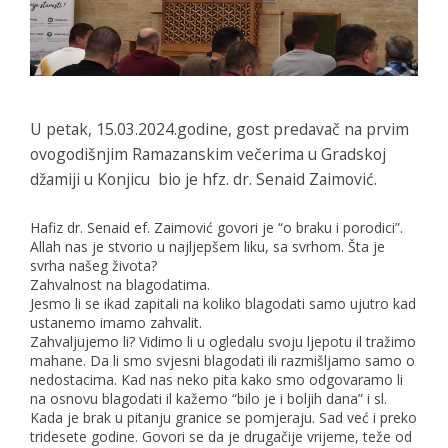
U petak, 15.03.2024.godine, gost predavač na prvim
ovogodišnjim Ramazanskim večerima u Gradskoj
džamiji u Konjicu bio je
hfz. dr. Senaid Zaimović
.
Hafiz dr. Senaid ef. Zaimović govori je “o braku i porodici”.
Allah nas je stvorio u najljepšem liku, sa svrhom. Šta je
svrha našeg života?
Zahvalnost na blagodatima.
Jesmo li se ikad zapitali na koliko blagodati samo ujutro kad
ustanemo imamo zahvalit.
Zahvaljujemo li? Vidimo li u ogledalu svoju ljepotu il tražimo
mahane. Da li smo svjesni blagodati ili razmišljamo samo o
nedostacima. Kad nas neko pita kako smo odgovaramo li
na osnovu blagodati il kažemo “bilo je i boljih dana” i sl.
Kada je brak u pitanju granice se pomjeraju. Sad već i preko
tridesete godine. Govori se da je drugačije vrijeme, teže od