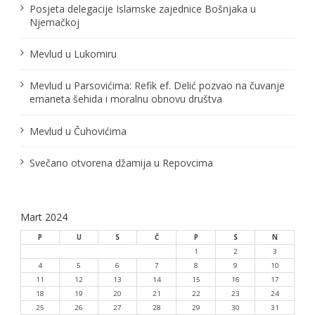
č
Posjeta delegacije Islamske zajednice Bošnjaka u
Njemačkoj
l
Mevlud u Lukomiru
a
n
Mevlud u Parsovićima: Refik ef. Delić pozvao na čuvanje
emaneta šehida i moralnu obnovu društva
a
Mevlud u Čuhovićima
k
a
Svečano otvorena džamija u Repovcima
Mart 2024
P
U
S
Č
P
S
N
1
2
3
4
5
6
7
8
9
10
11
12
13
14
15
16
17
18
19
20
21
22
23
24
25
26
27
28
29
30
31