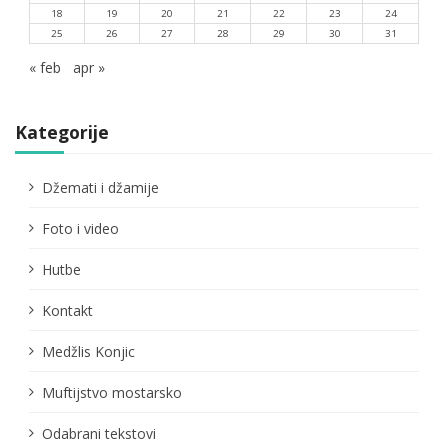
18
19
20
21
22
23
24
25
26
27
28
29
30
31
« feb
apr »
Kategorije
Džemati i džamije
Foto i video
Hutbe
Kontakt
Medžlis Konjic
Muftijstvo mostarsko
Odabrani tekstovi