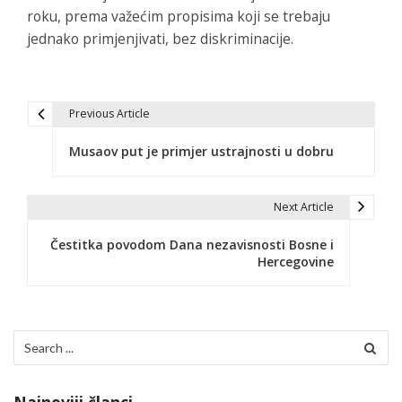
roku, prema važećim propisima koji se trebaju
jednako primjenjivati, bez diskriminacije.
Previous Article
N
Musaov put je primjer ustrajnosti u dobru
a
v
Next Article
i
Čestitka povodom Dana nezavisnosti Bosne i
g
Hercegovine
a
c
Search
i
for:
j