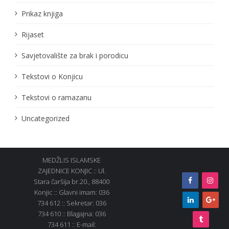
Prikaz knjiga
Rijaset
Savjetovalište za brak i porodicu
Tekstovi o Konjicu
Tekstovi o ramazanu
Uncategorized
MEDŽLIS ISLAMSKE
ZAJEDNICE KONJIC :: Ul.
Stara čaršija br.20., 88400
Konjic :: Glavni imam: 036
734 612 :: Sekretar: 036
734 610 :: Blagajna: 036
734 611 :: E-mail: