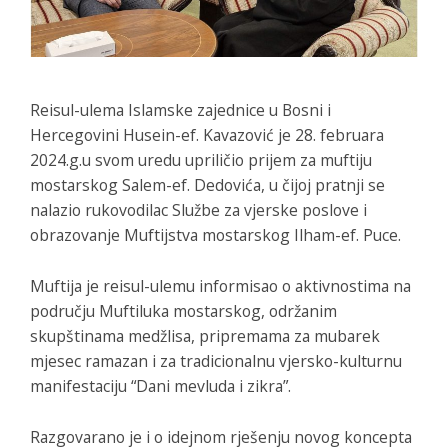
Reisul-ulema Islamske zajednice u Bosni i
Hercegovini Husein-ef. Kavazović je 28. februara
2024.g.u svom uredu upriličio prijem za muftiju
mostarskog Salem-ef. Dedovića, u čijoj pratnji se
nalazio rukovodilac Službe za vjerske poslove i
obrazovanje Muftijstva mostarskog Ilham-ef. Puce.
Muftija je reisul-ulemu informisao o aktivnostima na
području Muftiluka mostarskog, održanim
skupštinama medžlisa, pripremama za mubarek
mjesec ramazan i za tradicionalnu vjersko-kulturnu
manifestaciju “Dani mevluda i zikra”.
Razgovarano je i o idejnom rješenju novog koncepta