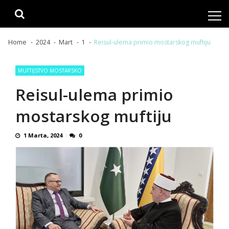
Skip
Skip
to
to
navigation
content
Home
2024
Mart
1
Reisul-ulema primio mostarskog muftiju
MUFTIJSTVO MOSTARSKO
Reisul-ulema primio
mostarskog muftiju
1 Marta, 2024
0