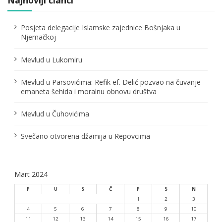
Najnoviji članci
a
č
Posjeta delegacije Islamske zajednice Bošnjaka u
Njemačkoj
l
Mevlud u Lukomiru
a
n
Mevlud u Parsovićima: Refik ef. Delić pozvao na čuvanje
emaneta šehida i moralnu obnovu društva
a
Mevlud u Čuhovićima
k
a
Svečano otvorena džamija u Repovcima
Mart 2024
P
U
S
Č
P
S
N
1
2
3
4
5
6
7
8
9
10
11
12
13
14
15
16
17