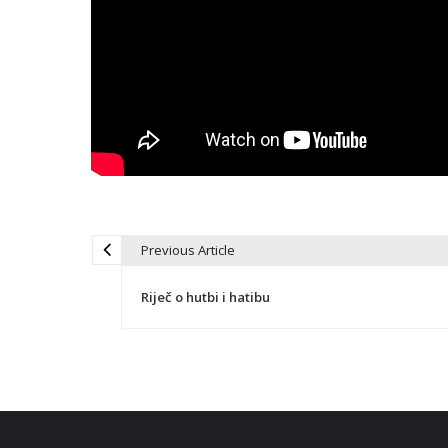
Previous Article
N
Riječ o hutbi i hatibu
a
v
i