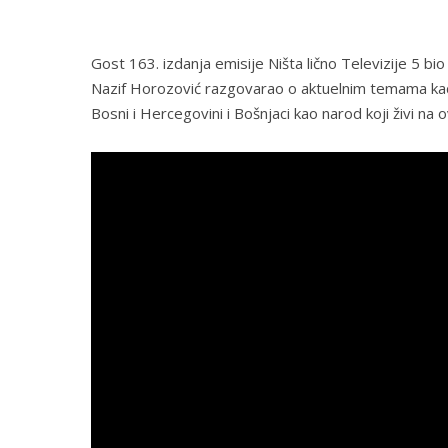
Gost 163. izdanja emisije Ništa lično Televizije 5 bio
Nazif Horozović razgovarao o aktuelnim temama kada
Bosni i Hercegovini i Bošnjaci kao narod koji živi na