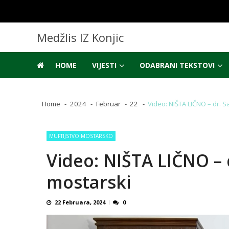
Skip
Skip
to
to
navigation
content
Medžlis IZ Konjic
HOME
VIJESTI
ODABRANI TEKSTOVI
Home
2024
Februar
22
Video: NIŠTA LIČNO – dr. S
MUFTIJSTVO MOSTARSKO
Video: NIŠTA LIČNO – 
mostarski
22 Februara, 2024
0