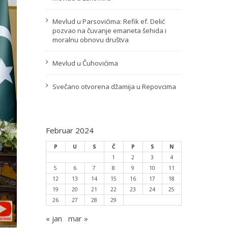
Mevlud u Parsovićima: Refik ef. Delić
pozvao na čuvanje emaneta šehida i
moralnu obnovu društva
Mevlud u Čuhovićima
Svečano otvorena džamija u Repovcima
Februar 2024
P
U
S
Č
P
S
N
1
2
3
4
5
6
7
8
9
10
11
12
13
14
15
16
17
18
19
20
21
22
23
24
25
26
27
28
29
« jan
mar »