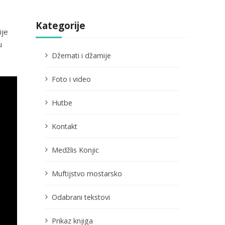
Kategorije
ije
u
Džemati i džamije
Foto i video
Hutbe
Kontakt
Medžlis Konjic
Muftijstvo mostarsko
Odabrani tekstovi
Prikaz knjiga