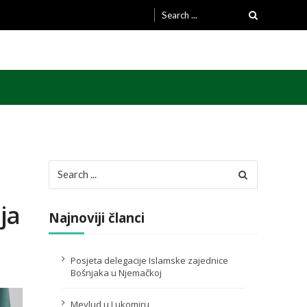
Search
for:
Search
for:
ja
Najnoviji članci
Posjeta delegacije Islamske zajednice
Bošnjaka u Njemačkoj
Mevlud u Lukomiru