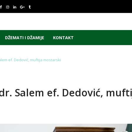
DŽEMATI I DŽAMIJE
KONTAKT
alem ef. Dedović, muftija mostarski
dr. Salem ef. Dedović, mufti