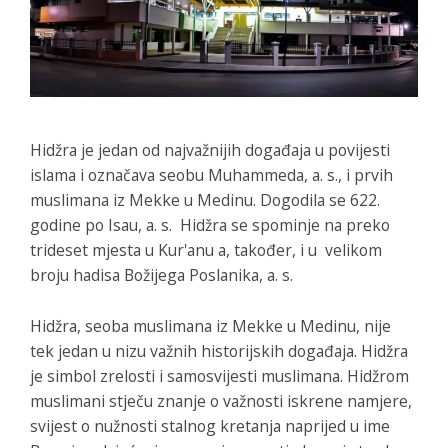
Hidžra je jedan od najvažnijih događaja u povijesti
islama i označava seobu Muhammeda, a. s., i prvih
muslimana iz Mekke u Medinu. Dogodila se 622.
godine po Isau, a. s. Hidžra se spominje na preko
trideset mjesta u Kur'anu a, također, i u velikom
broju hadisa Božijega Poslanika, a. s.
Hidžra, seoba muslimana iz Mekke u Medinu, nije
tek jedan u nizu važnih historijskih događaja. Hidžra
je simbol zrelosti i samosvijesti muslimana. Hidžrom
muslimani stječu znanje o važnosti iskrene namjere,
svijest o nužnosti stalnog kretanja naprijed u ime