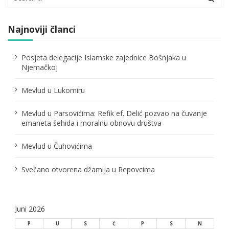
j
for:
a
Najnoviji članci
č
l
Posjeta delegacije Islamske zajednice Bošnjaka u
Njemačkoj
a
n
Mevlud u Lukomiru
a
Mevlud u Parsovićima: Refik ef. Delić pozvao na čuvanje
emaneta šehida i moralnu obnovu društva
k
a
Mevlud u Čuhovićima
Svečano otvorena džamija u Repovcima
Juni 2026
P
U
S
Č
P
S
N