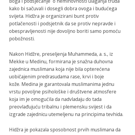
Boga i podsjećanje o neminovnosti ulaganja truda
kako bi sačuvali i dosegli dobra ovoga i budućega
svijeta. Hidžra je organizirani bunt protiv
potlačenosti i podsjetnik da se protiv nepravde i
obespravljenosti nije dovoljno boriti samo pomoću
pobožnosti.
Nakon Hidžre, preseljenja Muhammeda, a. s., iz
Mekke u Medinu, formirana je snažna duhovna
zajednica muslimana koja nije bila opterećena
uobičajenim predrasudama rase, krvi i boje
kože. Medina je garantovala muslimanima jednu
vrstu povoljne psihološke i društvene atmosfere
koja im je omogućila da nadvladaju do tada
preovlađujuću tribalnu i plemensku svijest i da
izgrade zajednicu utemeljenu na principima tevhida.
Hidžra je pokazala sposobnost prvih muslimana da