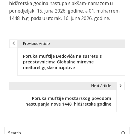
hidžretska godina nastupa s akšam-namazom u
ponedjeljak, 15. juna 2026. godine, a 01. muharrem
1448. h.g. pada u utorak, 16. juna 2026. godine.
Previous Article
N
Poruka muftije Dedovića na susretu s
a
predstavnicima Globalne mirovne
međureligijske inicijative
v
i
Next Article
g
Poruka muftije mostarskog povodom
a
nastupanja nove 1448. hidžretske godine
c
i
Search