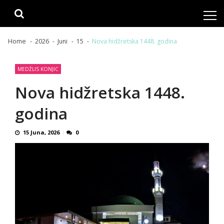
Skip
Skip
to
to
navigation
content
Home
2026
Juni
15
Nova hidžretska 1448. godina
MEDŽLIS KONJIC
Nova hidžretska 1448.
godina
15 Juna, 2026
0