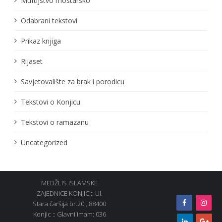
Muftijstvo mostarsko
Odabrani tekstovi
Prikaz knjiga
Rijaset
Savjetovalište za brak i porodicu
Tekstovi o Konjicu
Tekstovi o ramazanu
Uncategorized
MEDŽLIS ISLAMSKE
ZAJEDNICE KONJIC :: Ul.
Stara čaršija br.20., 88400
Konjic :: Glavni imam: 036