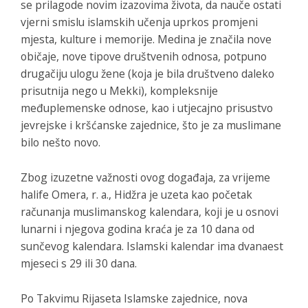
se prilagode novim izazovima života, da nauče ostati
vjerni smislu islam­skih učenja uprkos promjeni
mjesta, kulture i memorije. Medina je značila nove
običaje, nove tipove društvenih odnosa, potpuno
drugačiju ulogu žene (koja je bila društveno daleko
prisutnija nego u Mekki), kompleksnije
međuplemenske odnose, kao i utjecajno prisustvo
jevrejske i kršćanske zajednice, što je za muslimane
bilo nešto novo.
Zbog izuzetne važnosti ovog događaja, za vrijeme
halife Omera, r. a., Hidžra je uzeta kao početak
računanja muslimanskog kalendara, koji je u osnovi
lunarni i njegova godina kraća je za 10 dana od
sunčevog kalendara. Islamski kalendar ima dvanaest
mjeseci s 29 ili 30 dana.
Po Takvimu Rijaseta Islamske zajednice, nova