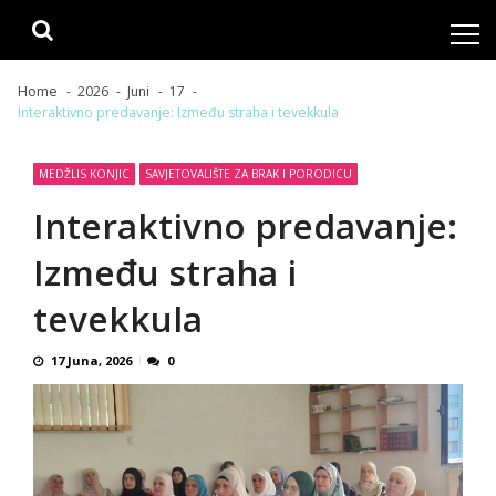
Skip
Skip
to
to
navigation
content
Home
2026
Juni
17
Interaktivno predavanje: Između straha i tevekkula
MEDŽLIS KONJIC
SAVJETOVALIŠTE ZA BRAK I PORODICU
Interaktivno predavanje:
Između straha i
tevekkula
17 Juna, 2026
0