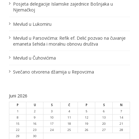
Posjeta delegacije Islamske zajednice Bošnjaka u
l
Njemačkoj
a
Mevlud u Lukomiru
n
Mevlud u Parsovićima: Refik ef. Delić pozvao na čuvanje
a
emaneta šehida i moralnu obnovu društva
k
Mevlud u Čuhovićima
a
Svečano otvorena džamija u Repovcima
Juni 2026
P
U
S
Č
P
S
N
1
2
3
4
5
6
7
8
9
10
11
12
13
14
15
16
17
18
19
20
21
22
23
24
25
26
27
28
29
30