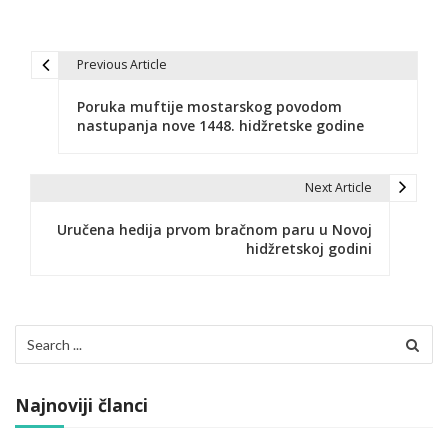
Previous Article
N
Poruka muftije mostarskog povodom
a
nastupanja nove 1448. hidžretske godine
v
i
Next Article
g
Uručena hedija prvom bračnom paru u Novoj
hidžretskoj godini
a
c
i
Search
for:
j
a
Najnoviji članci
č