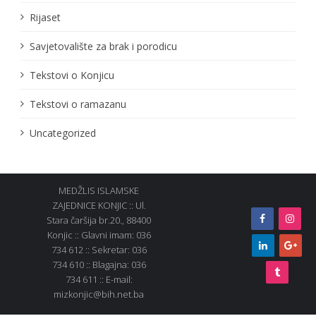
Rijaset
Savjetovalište za brak i porodicu
Tekstovi o Konjicu
Tekstovi o ramazanu
Uncategorized
MEDŽLIS ISLAMSKE
ZAJEDNICE KONJIC :: Ul.
Stara čaršija br.20., 88400
Konjic :: Glavni imam: 036
734 612 :: Sekretar: 036
734 610 :: Blagajna: 036
734 611 :: E-mail:
mizkonjic@bih.net.ba