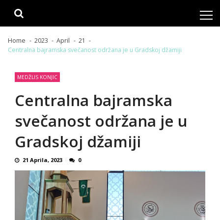
Skip
Skip
to
to
navigation
content
Home
2023
April
21
Centralna bajramska svečanost održana je u Gradskoj džamiji
MEDŽLIS KONJIC
Centralna bajramska
svečanost održana je u
Gradskoj džamiji
21 Aprila, 2023
0