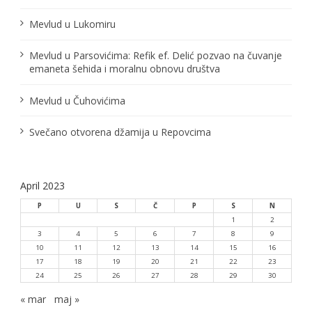
a
n
Mevlud u Lukomiru
a
Mevlud u Parsovićima: Refik ef. Delić pozvao na čuvanje
emaneta šehida i moralnu obnovu društva
k
a
Mevlud u Čuhovićima
Svečano otvorena džamija u Repovcima
April 2023
P
U
S
Č
P
S
N
1
2
3
4
5
6
7
8
9
10
11
12
13
14
15
16
17
18
19
20
21
22
23
24
25
26
27
28
29
30
« mar
maj »