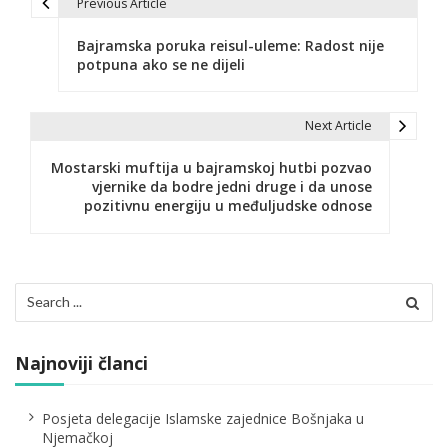
Previous Article
N
Bajramska poruka reisul-uleme: Radost nije
a
potpuna ako se ne dijeli
v
i
Next Article
g
Mostarski muftija u bajramskoj hutbi pozvao
vjernike da bodre jedni druge i da unose
a
pozitivnu energiju u međuljudske odnose
c
i
Search
j
for:
a
Najnoviji članci
č
l
Posjeta delegacije Islamske zajednice Bošnjaka u
Njemačkoj