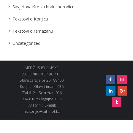
Savjetovalište za brak i porodicu
Tekstovi o Konjicu
Tekstovi o ramazanu
Uncategorized
MEDŽLIS ISLAMSKE
ZAJEDNICE KONJIC :: Ul.
Stara čaršija br.20., 88400
Konjic :: Glavni imam: 036
734 612 :: Sekretar: 036
734 610 :: Blagajna: 036
734 611 :: E-mail:
mizkonjic@bih.net.ba