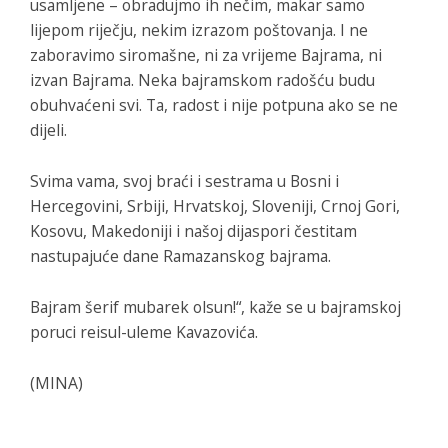
usamljene – obradujmo ih nečim, makar samo
lijepom riječju, nekim izrazom poštovanja. I ne
zaboravimo siromašne, ni za vrijeme Bajrama, ni
izvan Bajrama. Neka bajramskom radošću budu
obuhvaćeni svi. Ta, radost i nije potpuna ako se ne
dijeli.
Svima vama, svoj braći i sestrama u Bosni i
Hercegovini, Srbiji, Hrvatskoj, Sloveniji, Crnoj Gori,
Kosovu, Makedoniji i našoj dijaspori čestitam
nastupajuće dane Ramazanskog bajrama.
Bajram šerif mubarek olsun!“, kaže se u bajramskoj
poruci reisul-uleme Kavazovića.
(MINA)