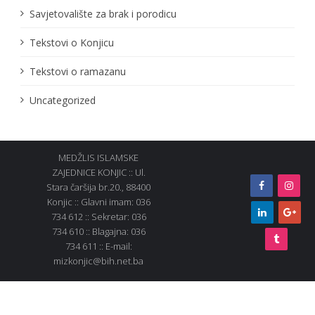
Savjetovalište za brak i porodicu
Tekstovi o Konjicu
Tekstovi o ramazanu
Uncategorized
MEDŽLIS ISLAMSKE
ZAJEDNICE KONJIC :: Ul.
Stara čaršija br.20., 88400
Konjic :: Glavni imam: 036
734 612 :: Sekretar: 036
734 610 :: Blagajna: 036
734 611 :: E-mail:
mizkonjic@bih.net.ba