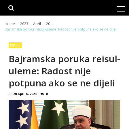
Skip
Skip
to
to
navigation
content
Home
2023
April
20
Bajramska poruka reisul-uleme: Radost nije potpuna ako se ne dijeli
RIJASET
Bajramska poruka reisul-
uleme: Radost nije
potpuna ako se ne dijeli
20 Aprila, 2023
0