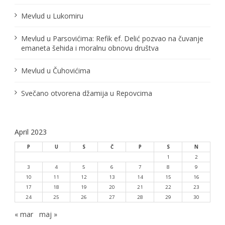
a
Mevlud u Lukomiru
n
Mevlud u Parsovićima: Refik ef. Delić pozvao na čuvanje
a
emaneta šehida i moralnu obnovu društva
k
Mevlud u Čuhovićima
a
Svečano otvorena džamija u Repovcima
April 2023
P
U
S
Č
P
S
N
1
2
3
4
5
6
7
8
9
10
11
12
13
14
15
16
17
18
19
20
21
22
23
24
25
26
27
28
29
30
« mar
maj »