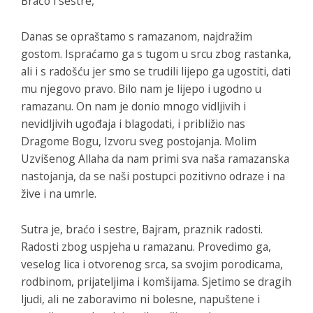
Braćo i sestre,
Danas se opraštamo s ramazanom, najdražim
gostom. Ispraćamo ga s tugom u srcu zbog rastanka,
ali i s radošću jer smo se trudili lijepo ga ugostiti, dati
mu njegovo pravo. Bilo nam je lijepo i ugodno u
ramazanu. On nam je donio mnogo vidljivih i
nevidljivih ugođaja i blagodati, i približio nas
Dragome Bogu, Izvoru sveg postojanja. Molim
Uzvišenog Allaha da nam primi sva naša ramazanska
nastojanja, da se naši postupci pozitivno odraze i na
žive i na umrle.
Sutra je, braćo i sestre, Bajram, praznik radosti.
Radosti zbog uspjeha u ramazanu. Provedimo ga,
veselog lica i otvorenog srca, sa svojim porodicama,
rodbinom, prijateljima i komšijama. Sjetimo se dragih
ljudi, ali ne zaboravimo ni bolesne, napuštene i