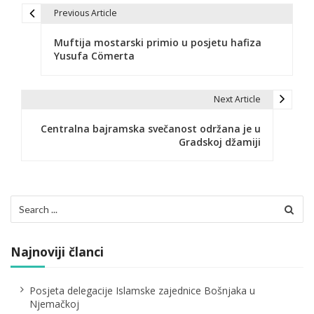
Previous Article
N
Muftija mostarski primio u posjetu hafiza
a
Yusufa Cömerta
v
i
Next Article
g
Centralna bajramska svečanost održana je u
Gradskoj džamiji
a
c
i
Search
for:
j
a
Najnoviji članci
č
Posjeta delegacije Islamske zajednice Bošnjaka u
l
Njemačkoj