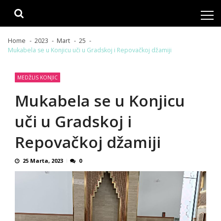
Skip
Skip
to
to
navigation
content
Home
2023
Mart
25
Mukabela se u Konjicu uči u Gradskoj i Repovačkoj džamiji
MEDŽLIS KONJIC
Mukabela se u Konjicu
uči u Gradskoj i
Repovačkoj džamiji
25 Marta, 2023
0