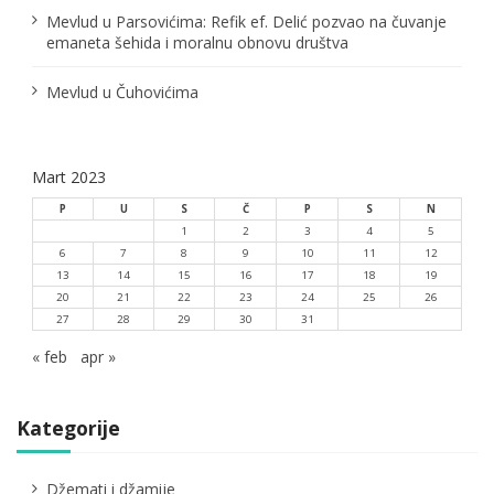
a
Mevlud u Parsovićima: Refik ef. Delić pozvao na čuvanje
emaneta šehida i moralnu obnovu društva
k
a
Mevlud u Čuhovićima
Mart 2023
P
U
S
Č
P
S
N
1
2
3
4
5
6
7
8
9
10
11
12
13
14
15
16
17
18
19
20
21
22
23
24
25
26
27
28
29
30
31
« feb
apr »
Kategorije
Džemati i džamije