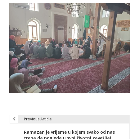
Previous Article
N
Ramazan je vrijeme u kojem svako od nas
a
treba da pogleda u svoj životni zavežljaj