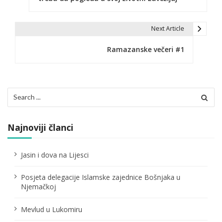
v
i
Next Article
g
Ramazanske večeri #1
a
c
Search
i
for:
j
Najnoviji članci
a
č
Jasin i dova na Lijesci
l
Posjeta delegacije Islamske zajednice Bošnjaka u
Njemačkoj
a
n
Mevlud u Lukomiru