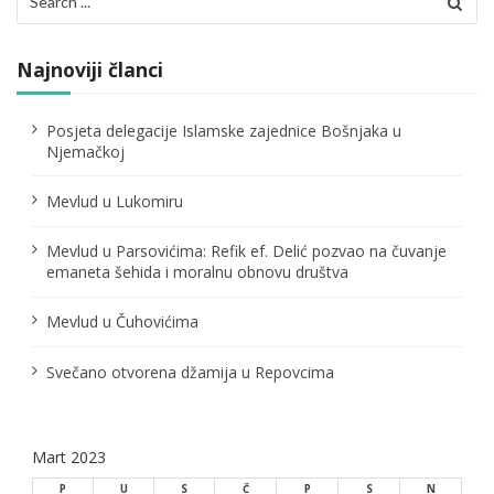
i
for:
j
Najnoviji članci
a
č
Posjeta delegacije Islamske zajednice Bošnjaka u
Njemačkoj
l
Mevlud u Lukomiru
a
n
Mevlud u Parsovićima: Refik ef. Delić pozvao na čuvanje
emaneta šehida i moralnu obnovu društva
a
Mevlud u Čuhovićima
k
a
Svečano otvorena džamija u Repovcima
Mart 2023
P
U
S
Č
P
S
N