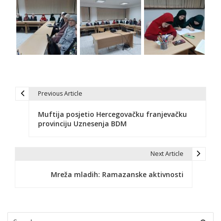
Previous Article
N
Muftija posjetio Hercegovačku franjevačku
a
provinciju Uznesenja BDM
v
i
Next Article
g
Mreža mladih: Ramazanske aktivnosti
a
c
Search