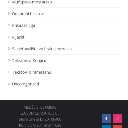
Muftijstvo mostarsko
Odabrani tekstovi
Prikaz knjiga
Rijaset
Savjetovalište za brak i porodicu
Tekstovi o Konjicu
Tekstovi o ramazanu
Uncategorized
MEDŽLIS ISLAMSKE
ZAJEDNICE KONJIC :: Ul.
Stara čaršija br.20., 88400
Konjic :: Glavni imam: 036