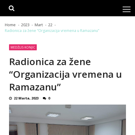
Skip
Skip
to
to
navigation
content
Home
2023
Mart
22
Radionica za žene “Organizacija vremena u Ramazanu”
MEDŽLIS KONJIC
Radionica za žene
“Organizacija vremena u
Ramazanu”
22 Marta, 2023
0