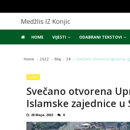
Skip
Skip
to
to
navigation
content
Medžlis IZ Konjic
HOME
VIJESTI
ODABRANI TEKSTOVI
Home
2022
Maj
28
Svečano otvorena Upravna zgr
RIJASET
Svečano otvorena Upr
Islamske zajednice u 
28 Maja, 2022
0