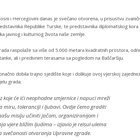
osni i Hercegovini danas je svečano otvorena, u prisustvu zvaničn
edstavnika Republike Turske, te predstavnika diplomatskog kora 
ika javnog i kulturnog života naše zemlje.
ada raspolaže sa više od 5.000 metara kvadratnih prostora, od
anke, ali i predivnim terasama sa pogledom na Baščaršiju.
načno dobila trajno sjedište koje i dolikuje ovoj vjerskoj zajednici
jelu grada.
z koje će ići neophodne smjernice i napuci mreži
miru, toleranciji i ljubavi. Ovdje ćemo graditi
našu misiju učiniti jačom, organiziranijom i
a vjere bližim ljudima – izjavio je reisul-ulema
na svečanosti otvaranja Upravne zgrade.