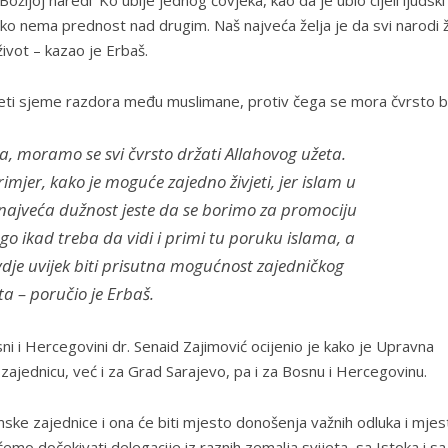
ko nema prednost nad drugim. Naš najveća želja je da svi narodi 
ivot – kazao je Erbaš.
jeti sjeme razdora među muslimane, protiv čega se mora čvrsto bo
ela, moramo se svi čvrsto držati Allahovog užeta.
mjer, kako je moguće zajedno živjeti, jer islam u
a najveća dužnost jeste da se borimo za promociju
nego ikad treba da vidi i primi tu poruku islama, a
dje uvijek biti prisutna mogućnost zajedničkog
ta – poručio je Erbaš.
ni i Hercegovini dr. Senaid Zajimović ocijenio je kako je Upravna
ajednicu, već i za Grad Sarajevo, pa i za Bosnu i Hercegovinu.
mske zajednice i ona će biti mjesto donošenja važnih odluka i mjes
emo dočekivati delegacije iz raznih zemalja svijeta, sa Istoka i sa