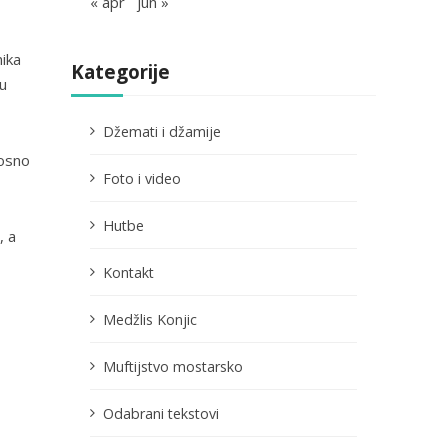
« apr
jun »
ika
Kategorije
u
Džemati i džamije
nosno
Foto i video
Hutbe
, a
Kontakt
Medžlis Konjic
Muftijstvo mostarsko
Odabrani tekstovi