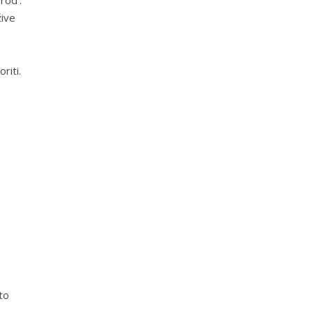
žive
riti.
to