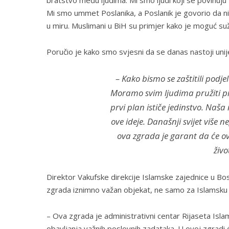
Mi smo ummet Poslanika, a Poslanik je govorio da ni
u miru. Muslimani u BiH su primjer kako je moguć suž
Poručio je kako smo svjesni da se danas nastoji uni
– Kako bismo se zaštitili podj
Moramo svim ljudima pružiti pri
prvi plan ističe jedinstvo. Naš
ove ideje. Današnji svijet više 
ova zgrada je garant da će ov
živo
Direktor Vakufske direkcije Islamske zajednice u Bos
zgrada iznimno važan objekat, ne samo za Islamsku z
– Ova zgrada je administrativni centar Rijaseta Isla
obavljanja važnih poslovnih zadataka. U ovoj zgradi ć