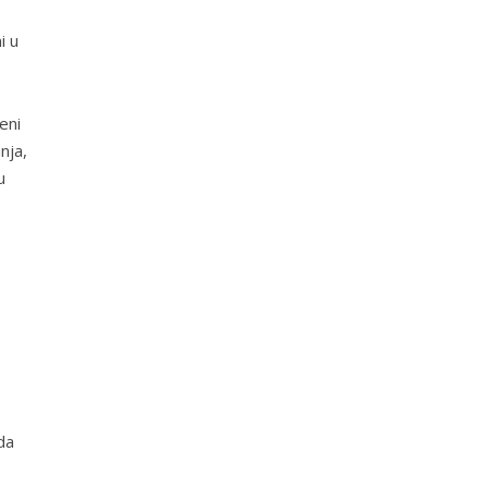
i u
eni
nja,
u
da