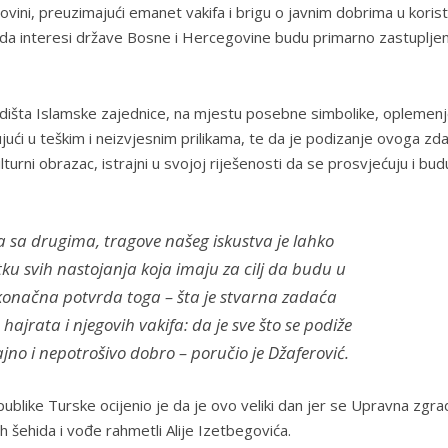
ovini, preuzimajući emanet vakifa i brigu o javnim dobrima u korist
ji da interesi države Bosne i Hercegovine budu primarno zastupljen
išta Islamske zajednice, na mjestu posebne simbolike, oplemenj
ujući u teškim i neizvjesnim prilikama, te da je podizanje ovoga zda
ulturni obrazac, istrajni u svojoj riješenosti da se prosvjećuju i bud
vota sa drugima, tragove našeg iskustva je lahko
ku svih nastojanja koja imaju za cilj da budu u
 konačna potvrda toga – šta je stvarna zadaća
hajrata i njegovih vakifa: da je sve što se podiže
rajno i nepotrošivo dobro – poručio je Džaferović.
ublike Turske ocijenio je da je ovo veliki dan jer se Upravna zgra
h šehida i vođe rahmetli Alije Izetbegovića.