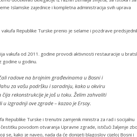
uleme Islamske zajednice i kompletna administracija svih uprava
e vakufa Republike Turske prenio je selame i pozdrave predsjedni
ja vakufa od 2011. godine provodi aktivnosti restauracije u brats
z godine u godinu.
ali radove na brojnim građevinama u Bosni i
lahu za vašu podršku i saradnju, kako u okviru
čija rekonstrukcije je još u toku. Želim zahvaliti
i u izgradnji ove zgrade – kazao je Ersoy.
a Republike Turske i trenutni zamjenik ministra za rad i socijalnu
 čestitku povodom otvaranja Upravne zgrade, ističući žaljenje zb
 se, kako je naveo, nada da će donijeti blagoslov cijeloj Bosni i