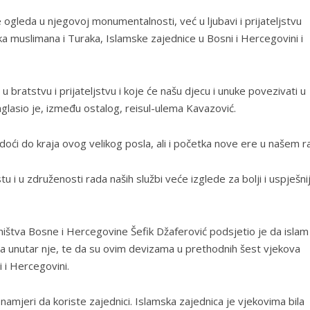
ogleda u njegovoj monumentalnosti, već u ljubavi i prijateljstvu
a muslimana i Turaka, Islamske zajednice u Bosni i Hercegovini i
 u bratstvu i prijateljstvu i koje će našu djecu i unuke povezivati u
glasio je, između ostalog, reisul-ulema Kavazović.
doći do kraja ovog velikog posla, ali i početka nove ere u našem r
i u združenosti rada naših službi veće izglede za bolji i uspješnij
ištva Bosne i Hercegovine Šefik Džaferović podsjetio je da islam
a unutar nje, te da su ovim devizama u prethodnih šest vjekova
i i Hercegovini.
namjeri da koriste zajednici. Islamska zajednica je vjekovima bila