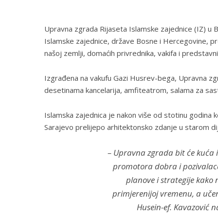
Upravna zgrada Rijaseta Islamske zajednice (IZ) u B
Islamske zajednice, države Bosne i Hercegovine, pr
našoj zemlji, domaćih privrednika, vakifa i predstavn
Izgrađena na vakufu Gazi Husrev-bega, Upravna zgr
desetinama kancelarija, amfiteatrom, salama za sast
Islamska zajednica je nakon više od stotinu godina ko
Sarajevo prelijepo arhitektonsko zdanje u starom di
– Upravna zgrada bit će kuća i
promotora dobra i pozivalaca 
planove i strategije kako 
primjerenijoj vremenu, a učenj
Husein-ef. Kavazović 