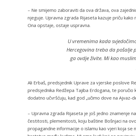
– Ne smijemo zaboraviti da ova država, ova zajednica
njeguje. Upravna zgrada Rijaseta kazuje priču kako n
Ona opstaje, ostaje uspravna.
U vremenima kada svjedočimo n
Hercegovina treba da pošalje po
ga ovdje živite. Mi kao muslim
Ali Erbaš, predsjednik Uprave za vjerske poslove Re
predsjednika Redžepa Tajiba Erdogana, te poručio 
dodatno učvršćuju, kad god „učimo dove na Ajvaz-dedi
– Upravna zgrada Rijaseta je još jedno znamenje naš
čestitosti, plemenitosti, koju baštine Bošnjaci na ov
propagandne informacije o islamu kao vjeri koja se ne
bratstvo među ljudima. Mi smo ljudi koji se povinuju Bo