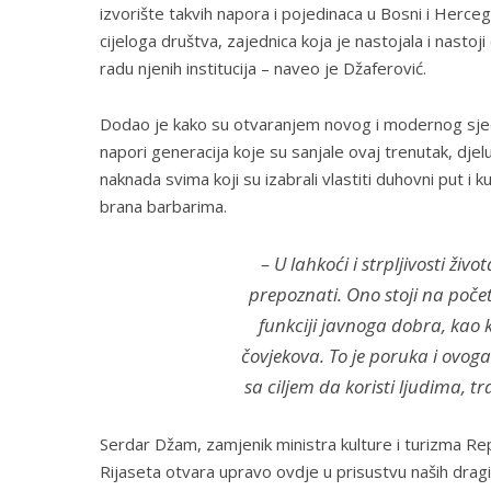
izvorište takvih napora i pojedinaca u Bosni i Herceg
cijeloga društva, zajednica koja je nastojala i nasto
radu njenih institucija – naveo je Džaferović.
Dodao je kako su otvaranjem novog i modernog sjed
napori generacija koje su sanjale ovaj trenutak, djel
naknada svima koji su izabrali vlastiti duhovni put i k
brana barbarima.
– U lahkoći i strpljivosti ži
prepoznati. Ono stoji na počet
funkciji javnoga dobra, kao
čovjekova. To je poruka i ovoga 
sa ciljem da koristi ljudima, t
Serdar Džam, zamjenik ministra kulture i turizma Rep
Rijaseta otvara upravo ovdje u prisustvu naših dragi