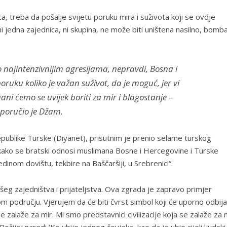
, treba da pošalje svijetu poruku mira i suživota koji se ovdje
i jedna zajednica, ni skupina, ne može biti uništena nasilno, bomb
ajintenzivnijim agresijama, nepravdi, Bosna i
ruku koliko je važan suživot, da je moguć, jer vi
ani ćemo se uvijek boriti za mir i blagostanje –
poručio je Džam.
publike Turske (Diyanet), prisutnim je prenio selame turskog
kako se bratski odnosi muslimana Bosne i Hercegovine i Turske
nom dovištu, tekbire na Baščaršiji, u Srebrenici“.
eg zajedništva i prijateljstva. Ova zgrada je zapravo primjer
om području. Vjerujem da će biti čvrst simbol koji će uporno odbija
 zalaže za mir. Mi smo predstavnici civilizacije koja se zalaže za m
žijoj naredi ‘Ko ubije jednog čovjeka, kao da je ubio cijeli ljudski 