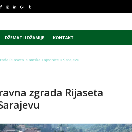
DŽEMATI I DŽAMIJE
KONTAKT
ada Rijaseta Islamske zajednice u Sarajevu
avna zgrada Rijaseta
Sarajevu