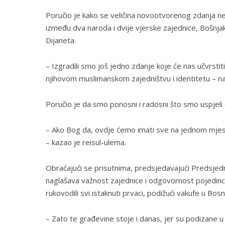
Poručio je kako se veličina novootvorenog zdanja ne 
između dva naroda i dvije vjerske zajednice, Bošnjak
Dijaneta.
– Izgradili smo još jedno zdanje koje će nas učvrstiti
njihovom muslimanskom zajedništvu i identitetu – na
Poručio je da smo ponosni i radosni što smo uspjeli 
– Ako Bog da, ovdje ćemo imati sve na jednom mjestu 
– kazao je reisul-ulema.
Obraćajući se prisutnima, predsjedavajući Predsjedn
naglašava važnost zajednice i odgovornost pojedinc
rukovodili svi istaknuti prvaci, podižući vakufe u Bosn
– Zato te građevine stoje i danas, jer su podizane u 