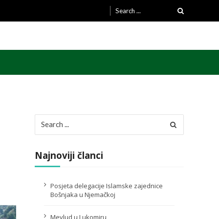
Search
for:
Search
for:
Najnoviji članci
Posjeta delegacije Islamske zajednice
Bošnjaka u Njemačkoj
Mevlud u Lukomiru