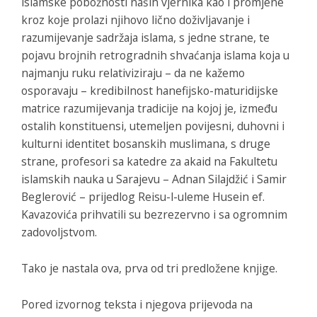
islamske pobožnosti naših vjernika kao i promjene
kroz koje prolazi njihovo lično doživljavanje i
razumijevanje sadržaja islama, s jedne strane, te
pojavu brojnih retrogradnih shvaćanja islama koja u
najmanju ruku relativiziraju – da ne kažemo
osporavaju – kredibilnost hanefijsko-maturidijske
matrice razumijevanja tradicije na kojoj je, između
ostalih konstituensi, utemeljen povijesni, duhovni i
kulturni identitet bosanskih muslimana, s druge
strane, profesori sa katedre za akaid na Fakultetu
islamskih nauka u Sarajevu – Adnan Silajdžić i Samir
Beglerović – prijedlog Reisu-l-uleme Husein ef.
Kavazovića prihvatili su bezrezervno i sa ogromnim
zadovoljstvom.
Tako je nastala ova, prva od tri predložene knjige.
Pored izvornog teksta i njegova prijevoda na