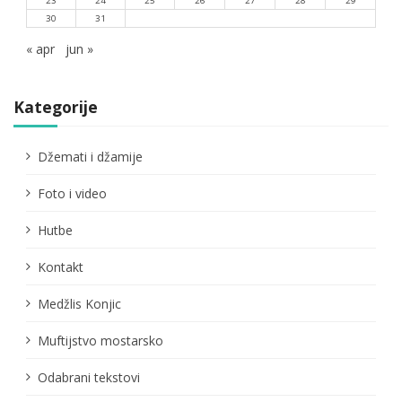
23
24
25
26
27
28
29
30
31
« apr
jun »
Kategorije
Džemati i džamije
Foto i video
Hutbe
Kontakt
Medžlis Konjic
Muftijstvo mostarsko
Odabrani tekstovi