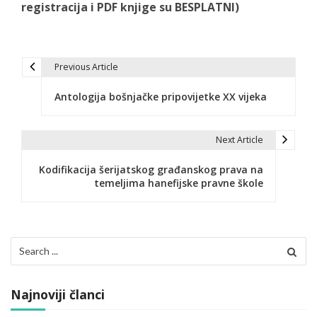
registracija i PDF knjige su BESPLATNI)
Previous Article
N
Antologija bošnjačke pripovijetke XX vijeka
a
v
Next Article
i
Kodifikacija šerijatskog građanskog prava na
g
temeljima hanefijske pravne škole
a
c
Search
i
for:
j
Najnoviji članci
a