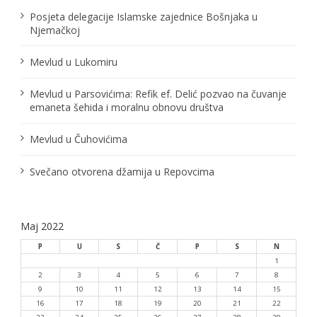
č
Posjeta delegacije Islamske zajednice Bošnjaka u
Njemačkoj
l
Mevlud u Lukomiru
a
n
Mevlud u Parsovićima: Refik ef. Delić pozvao na čuvanje
emaneta šehida i moralnu obnovu društva
a
Mevlud u Čuhovićima
k
a
Svečano otvorena džamija u Repovcima
Maj 2022
P
U
S
Č
P
S
N
1
2
3
4
5
6
7
8
9
10
11
12
13
14
15
16
17
18
19
20
21
22