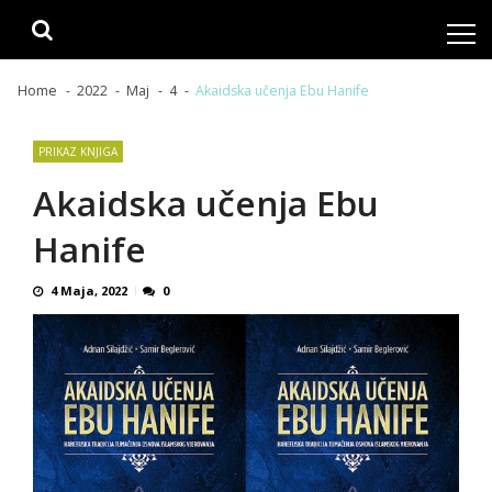
Skip
Skip
to
to
navigation
content
Home
2022
Maj
4
Akaidska učenja Ebu Hanife
PRIKAZ KNJIGA
Akaidska učenja Ebu
Hanife
4 Maja, 2022
0