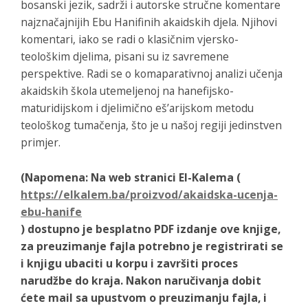
bosanski jezik, sadrži i autorske stručne komentare
najznačajnijih Ebu Hanifinih akaidskih djela. Njihovi
komentari, iako se radi o klasičnim vjersko-
teološkim djelima, pisani su iz savremene
perspektive. Radi se o komaparativnoj analizi učenja
akaidskih škola utemeljenoj na hanefijsko-
maturidijskom i djelimično eš’arijskom metodu
teološkog tumačenja, što je u našoj regiji jedinstven
primjer.
(Napomena: Na web stranici El-Kalema (
https://elkalem.ba/proizvod/akaidska-ucenja-
ebu-hanife
) dostupno je besplatno PDF izdanje ove knjige,
za preuzimanje fajla potrebno je registrirati se
i knjigu ubaciti u korpu i završiti proces
narudžbe do kraja. Nakon naručivanja dobit
ćete mail sa upustvom o preuzimanju fajla, i