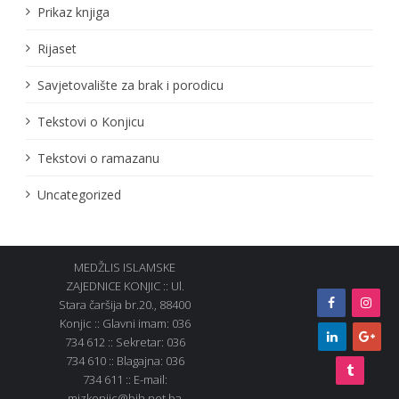
Prikaz knjiga
Rijaset
Savjetovalište za brak i porodicu
Tekstovi o Konjicu
Tekstovi o ramazanu
Uncategorized
MEDŽLIS ISLAMSKE
ZAJEDNICE KONJIC :: Ul.
Stara čaršija br.20., 88400
Konjic :: Glavni imam: 036
734 612 :: Sekretar: 036
734 610 :: Blagajna: 036
734 611 :: E-mail:
mizkonjic@bih.net.ba