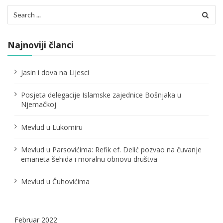
Search
for:
Najnoviji članci
Jasin i dova na Lijesci
Posjeta delegacije Islamske zajednice Bošnjaka u
Njemačkoj
Mevlud u Lukomiru
Mevlud u Parsovićima: Refik ef. Delić pozvao na čuvanje
emaneta šehida i moralnu obnovu društva
Mevlud u Čuhovićima
Februar 2022