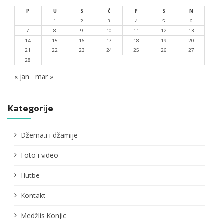
P
U
S
Č
P
S
N
1
2
3
4
5
6
7
8
9
10
11
12
13
14
15
16
17
18
19
20
21
22
23
24
25
26
27
28
« jan
mar »
Kategorije
Džemati i džamije
Foto i video
Hutbe
Kontakt
Medžlis Konjic