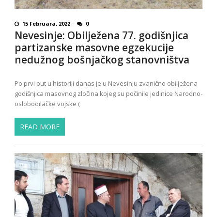
15 Februara, 2022
0
Nevesinje: Obilježena 77. godišnjica
partizanske masovne egzekucije
nedužnog bošnjačkog stanovništva
Po prvi put u historiji danas je u Nevesinju zvanično obilježena
godišnjica masovnog zločina kojeg su počinile jedinice Narodno-
oslobodilačke vojske (
READ MORE