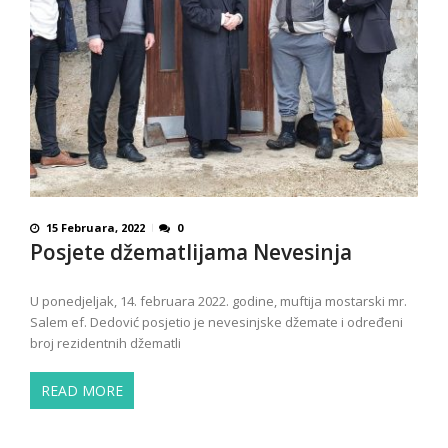
15 Februara, 2022
0
Posjete džematlijama Nevesinja
U ponedjeljak, 14. februara 2022. godine, muftija mostarski mr.
Salem ef. Dedović posjetio je nevesinjske džemate i određeni
broj rezidentnih džematli
READ MORE