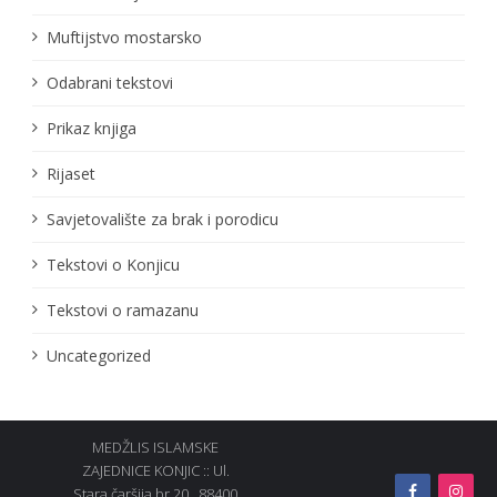
Muftijstvo mostarsko
Odabrani tekstovi
Prikaz knjiga
Rijaset
Savjetovalište za brak i porodicu
Tekstovi o Konjicu
Tekstovi o ramazanu
Uncategorized
MEDŽLIS ISLAMSKE
ZAJEDNICE KONJIC :: Ul.
Stara čaršija br.20., 88400