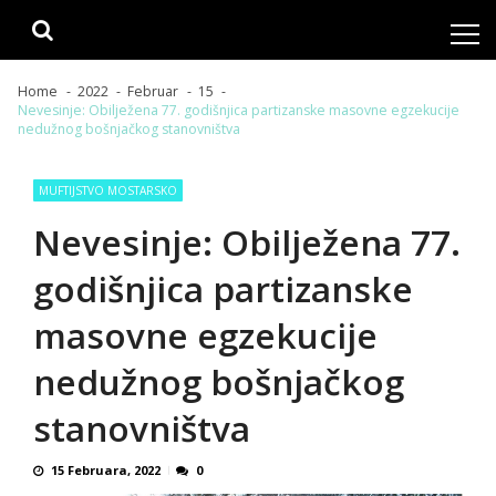
Skip
Skip
to
to
navigation
content
Home
2022
Februar
15
Nevesinje: Obilježena 77. godišnjica partizanske masovne egzekucije
nedužnog bošnjačkog stanovništva
MUFTIJSTVO MOSTARSKO
Nevesinje: Obilježena 77.
godišnjica partizanske
masovne egzekucije
nedužnog bošnjačkog
stanovništva
15 Februara, 2022
0