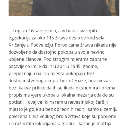
– Tog utočišta nije bilo, a vrhunac svirepih
egzekucija za oko 115 žrtava desio se kod sela
Kričanje u Podveležju. Porodicama žrtava nikada nije
dozvoljeno da dostojno pokopaju svoje nevino
ubijene članove. Pod strogim mjerama zabrane
ostavljeno im je da ih u aprilu 1945. godine,
prepoznaju i na licu mjesta pokopaju. Bez
dostojanstvenog ukopa, bez dženaze, bez mezara,
bez ikakve prilike da ih se ikada ekshumira i prema
propisima vjere ukopa u lokalna mezarja odakle su
poticali. I ovaj veliki harem u nevesinjskoj čaršiji
mjesto je gdje su bez obrednih radnji samo u zemlju
položena tijela velikog broja žrtava koje su pobijene
na različitim lokacijama u gradu – kazao je muftija