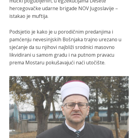
mučki pogubljenih, u egzekucijama Desete
hercegovačke udarne brigade NOV Jugoslavije –
istakao je muftija.
Podsjetio je kako je u porodičnim predanjima i
pamćenju nevesinjskih Bošnjaka trajno urezano u
sjećanje da su njihovi najbliži srodnici masovno
likvidirani u samom gradu i na putnom pravacu
prema Mostaru pokušavajući naći utočište.