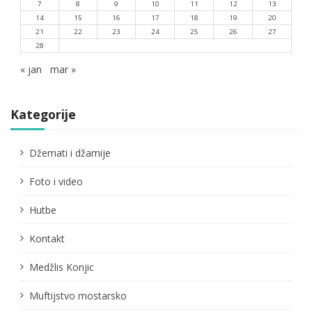
7
8
9
10
11
12
13
14
15
16
17
18
19
20
21
22
23
24
25
26
27
28
« jan
mar »
Kategorije
Džemati i džamije
Foto i video
Hutbe
Kontakt
Medžlis Konjic
Muftijstvo mostarsko