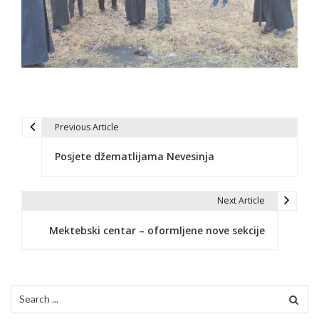
Previous Article
N
Posjete džematlijama Nevesinja
a
v
Next Article
i
Mektebski centar – oformljene nove sekcije
g
a
c
Search
for: