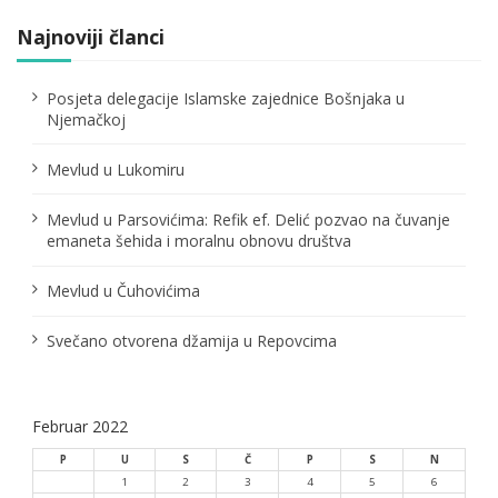
i
j
Najnoviji članci
a
Posjeta delegacije Islamske zajednice Bošnjaka u
č
Njemačkoj
l
Mevlud u Lukomiru
a
Mevlud u Parsovićima: Refik ef. Delić pozvao na čuvanje
n
emaneta šehida i moralnu obnovu društva
a
Mevlud u Čuhovićima
k
Svečano otvorena džamija u Repovcima
a
Februar 2022
P
U
S
Č
P
S
N
1
2
3
4
5
6