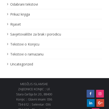
Odabrani tekstovi
Prikaz knjiga
Rijaset
Savjetovalište za brak i porodicu
Tekstovi o Konjicu
Tekstovi o ramazanu
Uncategorized
MEDŽLIS ISLAMSKE
ZAJEDNICE KONJIC :: Ul.
Stara čaršija br.20., 88400
Konjic :: Glavni imam: 036
734 612 :: Sekretar: 036