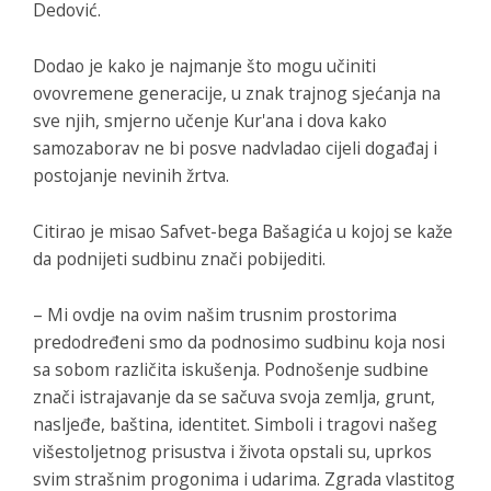
Dedović.
Dodao je kako je najmanje što mogu učiniti
ovovremene generacije, u znak trajnog sjećanja na
sve njih, smjerno učenje Kur'ana i dova kako
samozaborav ne bi posve nadvladao cijeli događaj i
postojanje nevinih žrtva.
Citirao je misao Safvet-bega Bašagića u kojoj se kaže
da podnijeti sudbinu znači pobijediti.
– Mi ovdje na ovim našim trusnim prostorima
predodređeni smo da podnosimo sudbinu koja nosi
sa sobom različita iskušenja. Podnošenje sudbine
znači istrajavanje da se sačuva svoja zemlja, grunt,
nasljeđe, baština, identitet. Simboli i tragovi našeg
višestoljetnog prisustva i života opstali su, uprkos
svim strašnim progonima i udarima. Zgrada vlastitog