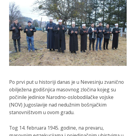
Po prvi put u historiji danas je u Nevesinju zvanično
obilježena godišnjica masovnog zločina kojeg su
počinile jedinice Narodno-oslobodilačke vojske
(NOV) Jugoslavije nad nedužnim bošnjačkim
stanovništvom u ovom gradu.
Tog 14. februara 1945. godine, na prevaru,
masovnim egzekucijama i pojedinačnim ubistvima u