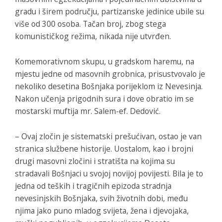
gradu i širem području, partizanske jedinice ubile su
više od 300 osoba. Tačan broj, zbog stega
komunističkog režima, nikada nije utvrđen.
Komemorativnom skupu, u gradskom haremu, na
mjestu jedne od masovnih grobnica, prisustvovalo je
nekoliko desetina Bošnjaka porijeklom iz Nevesinja.
Nakon učenja prigodnih sura i dove obratio im se
mostarski muftija mr. Salem-ef. Dedović.
– Ovaj zločin je sistematski prešućivan, ostao je van
stranica službene historije. Uostalom, kao i brojni
drugi masovni zločini i stratišta na kojima su
stradavali Bošnjaci u svojoj novijoj povijesti. Bila je to
jedna od teških i tragičnih epizoda stradnja
nevesinjskih Bošnjaka, svih životnih dobi, među
njima jako puno mladog svijeta, žena i djevojaka,