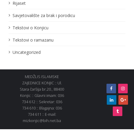
Rijaset
Savjetovalište za brak i porodicu
Tekstovi o Konjicu
Tekstovi o ramazanu
Uncategorized
MEDŽLIS ISLAMSKE
ZAJEDNICE KONJIC :: Ul.
Stara čaršija br.20., 88400
Konjic :: Glavni imam: 036
734 612 :: Sekretar: 036
734 610 :: Blagajna: 036
734 611 :: E-mail:
mizkonjic@bih.net.ba