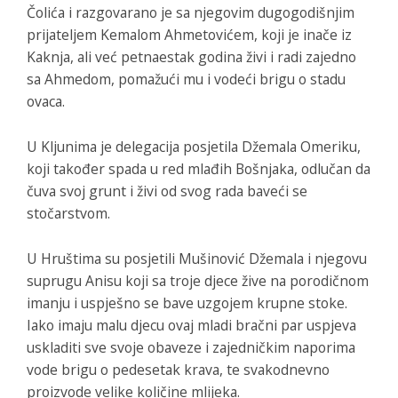
Čolića i razgovarano je sa njegovim dugogodišnjim
prijateljem Kemalom Ahmetovićem, koji je inače iz
Kaknja, ali već petnaestak godina živi i radi zajedno
sa Ahmedom, pomažući mu i vodeći brigu o stadu
ovaca.
U Kljunima je delegacija posjetila Džemala Omeriku,
koji također spada u red mlađih Bošnjaka, odlučan da
čuva svoj grunt i živi od svog rada baveći se
stočarstvom.
U Hruštima su posjetili Mušinović Džemala i njegovu
suprugu Anisu koji sa troje djece žive na porodičnom
imanju i uspješno se bave uzgojem krupne stoke.
Iako imaju malu djecu ovaj mladi bračni par uspjeva
uskladiti sve svoje obaveze i zajedničkim naporima
vode brigu o pedesetak krava, te svakodnevno
proizvode velike količine mlijeka.