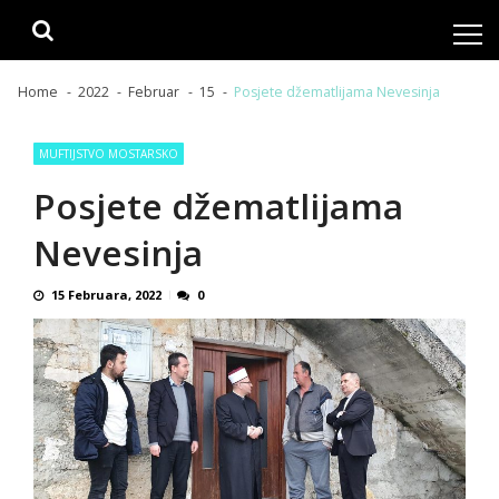
Skip
Skip
to
to
navigation
content
Home
2022
Februar
15
Posjete džematlijama Nevesinja
MUFTIJSTVO MOSTARSKO
Posjete džematlijama
Nevesinja
15 Februara, 2022
0