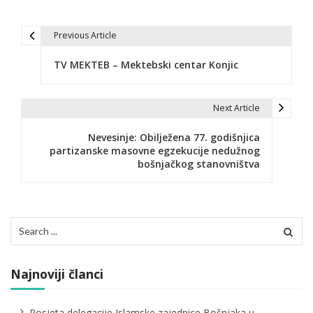
Previous Article
N
TV MEKTEB – Mektebski centar Konjic
a
v
Next Article
i
Nevesinje: Obilježena 77. godišnjica
g
partizanske masovne egzekucije nedužnog
bošnjačkog stanovništva
a
c
i
Search
for:
j
a
Najnoviji članci
č
Posjeta delegacije Islamske zajednice Bošnjaka u