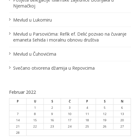
l
Njemačkoj
a
Mevlud u Lukomiru
n
Mevlud u Parsovićima: Refik ef. Delić pozvao na čuvanje
a
emaneta šehida i moralnu obnovu društva
k
Mevlud u Čuhovićima
a
Svečano otvorena džamija u Repovcima
Februar 2022
P
U
S
Č
P
S
N
1
2
3
4
5
6
7
8
9
10
11
12
13
14
15
16
17
18
19
20
21
22
23
24
25
26
27
28