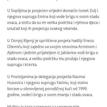
U Sopiljima je posjećen vrijedni domaćin Ismet Zolj i
njegova supruga Emina koji vode brigu o svom stadu
ovaca, a ističu da su im velika podrška i njihova djeca i
unučad koji ih posjećuju svakog vikenda.
U Donjoj Bijenji je upriličena posjeta hadžiji Enezu
Džemiću koji zajedno sa svojim sinovima Arminom i
Ajdinom i jednim prijateljem iz Jablanice vodi brigu o
stadu ovaca, a veliku podršku mu pružaju i njegova
supruga i kćerka.
U Postoljanima je delegacija posjetila Rasima
Husovića i njegovu suprugu Fatimu, koji stalno
borave u obnovljenoj porodičnoj kući od 1999.
godine, vodeći brigu o svom imanju i stadu ovaca.
Muftija je kroz razgovore sa spomenutim