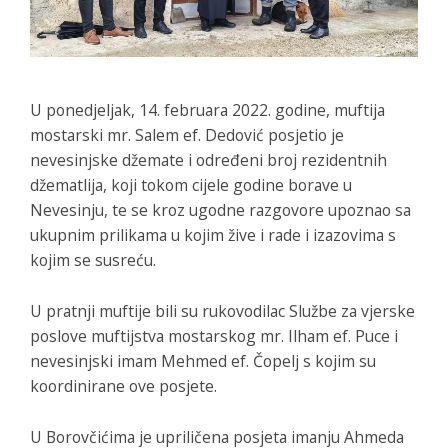
U ponedjeljak, 14. februara 2022. godine, muftija
mostarski mr. Salem ef. Dedović posjetio je
nevesinjske džemate i određeni broj rezidentnih
džematlija, koji tokom cijele godine borave u
Nevesinju, te se kroz ugodne razgovore upoznao sa
ukupnim prilikama u kojim žive i rade i izazovima s
kojim se susreću.
U pratnji muftije bili su rukovodilac Službe za vjerske
poslove muftijstva mostarskog mr. Ilham ef. Puce i
nevesinjski imam Mehmed ef. Čopelj s kojim su
koordinirane ove posjete.
U Borovčićima je upriličena posjeta imanju Ahmeda