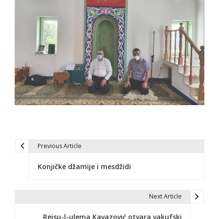
Previous Article
N
Konjičke džamije i mesdžidi
a
v
Next Article
i
Reisu-l-ulema Kavazović otvara vakufski