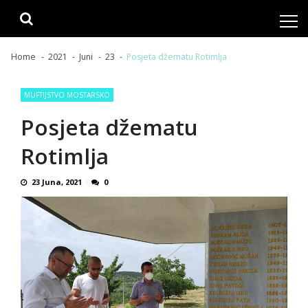
Skip
Skip
to
to
navigation
content
Home
2021
Juni
23
Posjeta džematu Rotimlja
MUFTIJSTVO MOSTARSKO
Posjeta džematu
Rotimlja
23 Juna, 2021
0