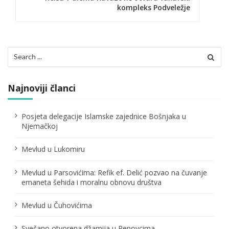
g
kompleks Podveležje
a
c
Search
i
for:
j
Najnoviji članci
a
č
Posjeta delegacije Islamske zajednice Bošnjaka u
Njemačkoj
l
Mevlud u Lukomiru
a
n
Mevlud u Parsovićima: Refik ef. Delić pozvao na čuvanje
emaneta šehida i moralnu obnovu društva
a
Mevlud u Čuhovićima
k
a
Svečano otvorena džamija u Repovcima