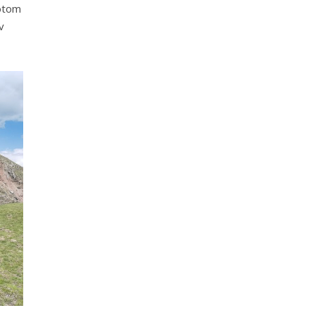
potom
v