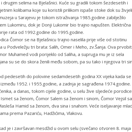
 drugim selima na Bjelašnici. Kuće su gradili tokom šezdesetih i
etnim kolibama koje su koristili prilikom ispaše stoke dok su živjeli
zeja u Sarajevu je tokom istraživanja 1985.godine zabilježilo
m Lukomiru, dok je Donji Lukomir bio trajno napušten. Električna
 prije rata od 1992.godine do 1995.godine.
a Čomor se na Bjelašnicu trajno naselila prije više od stotinu
vića u Podveležju tri brata: Salih, Omer i Meho, zv.Šanja. Ova prvobi
omor Muhamed vodi porijeklo od Saliha, a supruga mu je iz sela
jana su se do skora ženili među sobom, pa su tako i njegova tri si
o od pedesetih do polovine sedamdesetih godina XX vijeka kada se
na između 1952. i 1955.godine, a zadnja je sagrađena 1974.godine.
nika, a danas, tokom cijele godine, u selu žive sljedeće porodice
 Ismet sa ženom, Čomor Salem sa ženom i sinom, Čomor Vejsil sa
asleša Hamid sa ženom, dva sina i snahom. Veće iseljavanje mla
inama prema Pazariću, Hadžićima, Vlakovu.
kad je i završavan mesdžid u ovom selu (svečano otvoren 8. maja