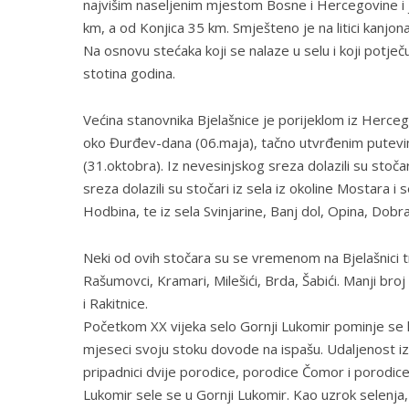
najvišim naseljenim mjestom Bosne i Hercegovine i
km, a od Konjica 35 km. Smješteno je na litici kanjo
Na osnovu stećaka koji se nalaze u selu i koji potječu 
stotina godina.
Većina stanovnika Bjelašnice je porijeklom iz Hercego
oko Đurđev-dana (06.maja), tačno utvrđenim putevima 
(31.oktobra). Iz nevesinjskog sreza dolazili su stoča
sreza dolazili su stočari iz sela iz okoline Mostara i
Hodbina, te iz sela Svinjarine, Banj dol, Opina, Dobra
Neki od ovih stočara su se vremenom na Bjelašnici traj
Rašumovci, Kramari, Milešići, Brda, Šabići. Manji bro
i Rakitnice.
Početkom XX vijeka selo Gornji Lukomir pominje se k
mjeseci svoju stoku dovode na ispašu. Udaljenost iz
pripadnici dvije porodice, porodice Čomor i porodice
Lukomir sele se u Gornji Lukomir. Kao uzrok selenja