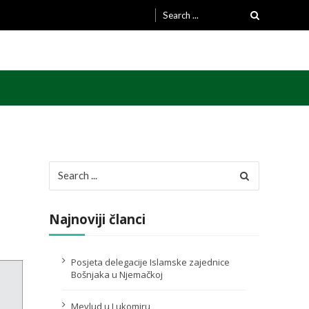
Search
for:
Search
for:
Najnoviji članci
Posjeta delegacije Islamske zajednice
Bošnjaka u Njemačkoj
Mevlud u Lukomiru