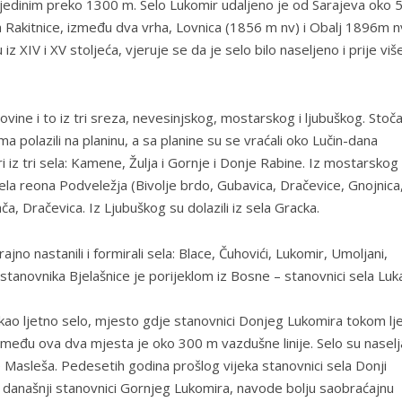
 jedinim preko 1300 m.
Selo Lukomir udaljeno je od Sarajeva oko 
na Rakitnice, između dva vrha, Lovnica (1856 m nv) i Obalj 1896m n
iz XIV i XV stoljeća, vjeruje se da je selo bilo naseljeno i prije viš
vine i to iz tri sreza, nevesinjskog, mostarskog i ljubuškog. Stoča
polazili na planinu, a sa planine su se vraćali oko Lučin-dana
ri iz tri sela: Kamene, Žulja i Gornje i Donje Rabine. Iz mostarskog
 sela reona Podveležja (Bivolje brdo, Gubavica, Dračevice, Gnojnica
ča, Dračevica. Iz Ljubuškog su dolazili iz sela Gracka.
no nastanili i formirali sela: Blace, Čuhovići, Lukomir, Umoljani,
j stanovnika Bjelašnice je porijeklom iz Bosne – stanovnici sela Lu
ao ljetno selo, mjesto gdje stanovnici Donjeg Lukomira tokom lje
među ova dva mjesta je oko 300 m vazdušne linije. Selo su naselja
 Masleša. Pedesetih godina prošlog vijeka stanovnici sela Donji
, današnji stanovnici Gornjeg Lukomira, navode bolju saobraćajnu