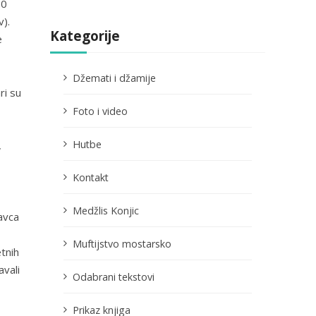
50
v).
Kategorije
e
Džemati i džamije
ri su
Foto i video
Hutbe
,
Kontakt
Medžlis Konjic
kavca
Muftijstvo mostarsko
tnih
vali
Odabrani tekstovi
Prikaz knjiga