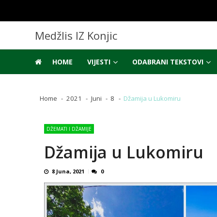
Skip
Skip
to
to
navigation
content
Medžlis IZ Konjic
HOME
VIJESTI
ODABRANI TEKSTOVI
Home
2021
Juni
8
Džamija u Lukomiru
DŽEMATI I DŽAMIJE
Džamija u Lukomiru
8 Juna, 2021
0