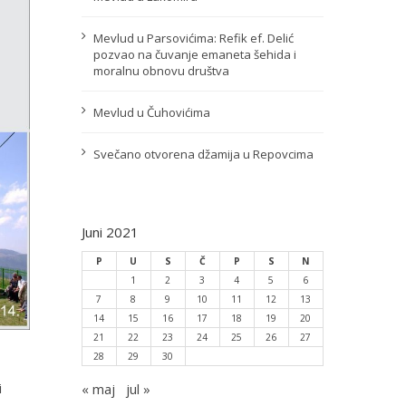
Mevlud u Parsovićima: Refik ef. Delić
pozvao na čuvanje emaneta šehida i
moralnu obnovu društva
Mevlud u Čuhovićima
Svečano otvorena džamija u Repovcima
Juni 2021
P
U
S
Č
P
S
N
1
2
3
4
5
6
7
8
9
10
11
12
13
14
15
16
17
18
19
20
21
22
23
24
25
26
27
28
29
30
i
« maj
jul »