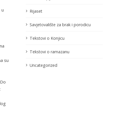
 u
Rijaset
Savjetovalište za brak i porodicu
Tekstovi o Konjicu
tna
Tekstovi o ramazanu
na su
Uncategorized
 Do
:
dog