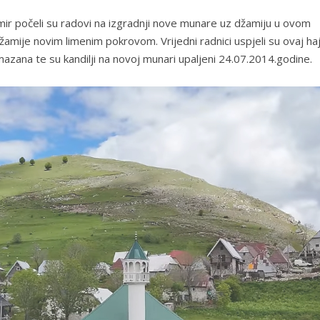
 počeli su radovi na izgradnji nove munare uz džamiju u ovom
mije novim limenim pokrovom. Vrijedni radnici uspjeli su ovaj haji
azana te su kandilji na novoj munari upaljeni 24.07.2014.godine.