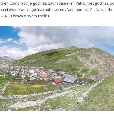
š ef. Čomor (dvije godine), zatim Salem ef. Vatrić (pet godina), 
 imami dvadesetak godina radili bez novčane pomoći. Plaća za njiho
li 20-30 brava o svom trošku.