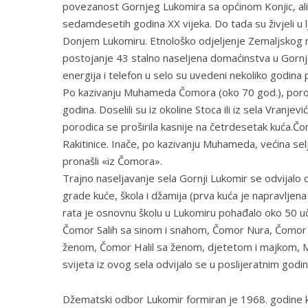
povezanost Gornjeg Lukomira sa općinom Konjic, ali i
sedamdesetih godina XX vijeka. Do tada su živjeli u lj
Donjem Lukomiru. Etnološko odjeljenje Zemaljskog mu
postojanje 43 stalno naseljena domaćinstva u Gornje
energija i telefon u selo su uvedeni nekoliko godina
Po kazivanju Muhameda Čomora (oko 70 god.), porodic
godina. Doselili su iz okoline Stoca ili iz sela Vranje
porodica se proširila kasnije na četrdesetak kuća.Č
Rakitinice. Inače, po kazivanju Muhameda, većina sel
pronašli «iz Čomora».
Trajno naseljavanje sela Gornji Lukomir se odvijal
grade kuće, škola i džamija (prva kuća je napravlje
rata je osnovnu školu u Lukomiru pohađalo oko 50 uče
Čomor Salih sa sinom i snahom, Čomor Nura, Čomor
ženom, Čomor Halil sa ženom, djetetom i majkom, M
svijeta iz ovog sela odvijalo se u poslijeratnim god
Džematski odbor Lukomir formiran je 1968. godine 