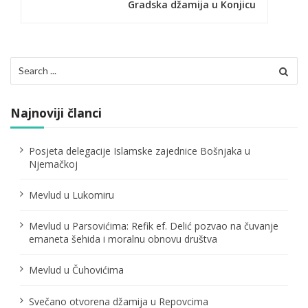
g
Gradska džamija u Konjicu
a
c
Search
i
for:
j
Najnoviji članci
a
č
Posjeta delegacije Islamske zajednice Bošnjaka u
Njemačkoj
l
Mevlud u Lukomiru
a
n
Mevlud u Parsovićima: Refik ef. Delić pozvao na čuvanje
emaneta šehida i moralnu obnovu društva
a
Mevlud u Čuhovićima
k
a
Svečano otvorena džamija u Repovcima