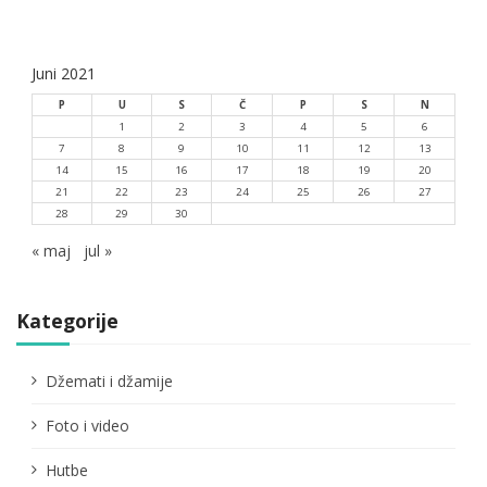
Juni 2021
P
U
S
Č
P
S
N
1
2
3
4
5
6
7
8
9
10
11
12
13
14
15
16
17
18
19
20
21
22
23
24
25
26
27
28
29
30
« maj
jul »
Kategorije
Džemati i džamije
Foto i video
Hutbe