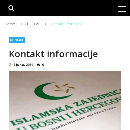
Skip
Skip
to
to
navigation
content
Home
2021
Juni
7
Kontakt informacije
KONTAKT
Kontakt informacije
7 Juna, 2021
0