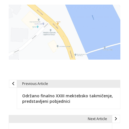
Previous Article
N
Održano finalno XXIII mektebsko takmičenje,
a
predstavljeni pobjednici
v
i
Next Article