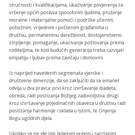
stručnosti i kvalifikacijama, ukazivanje povjerenja za
vršenje općih poslova sposobnim ljudima, pružanje
moralne i materijalne pomoći i podrške učenim,
pobožnim, vrijednim i poštenim građanima u
društvu, permanentnu darežljivost, dostojanstveno
strpljenje, pomaganje, ukazivanje poštovanja prema
roditeljima, te kod budućih generacija treba razvijati
empatiju i ljubav prema zavičaju i domovini.
Iz naprijed navedenih segmenata vjerske i
društvene dimenzije, da se zaključiti da se emanet
odvija u dva pravca: prvi kroz izvršavanje ibadeta,
obreda, radi postizanja Božijeg zadovoljstva; drugi
kroz izvršavanje pojedinačnih obaveza u društvu radi
postizanja harmonije i sklada u istom, te činjenja
Bogu ugodnih djela.
Ukoliko se ne ide tim željenim putem i zacrtanim