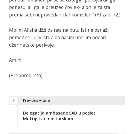
ponesu, ali ga je preuzeo čovjek- a on je zaista
prema sebi nepravedan i lahkomislen.“ (Ahzab, 72.)
Molim Allaha dž.š da nas na putu Istine osnaži,
pomogne i učvrsti, a da našim umrlim podari
džennetske perivoje.
Amin!
(Preporod.info)
Previous Article
N
Delegacija ambasade SAD u posjeti
a
Muftijstvu mostarskom
v