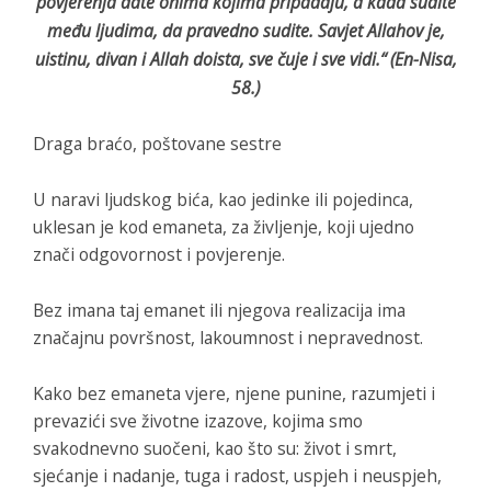
povjerenja date onima kojima pripadaju, a kada sudite
među ljudima, da pravedno sudite. Savjet Allahov je,
uistinu, divan i Allah doista, sve čuje i sve vidi.“ (En-Nisa,
58.)
Draga braćo, poštovane sestre
U naravi ljudskog bića, kao jedinke ili pojedinca,
uklesan je kod emaneta, za življenje, koji ujedno
znači odgovornost i povjerenje.
Bez imana taj emanet ili njegova realizacija ima
značajnu površnost, lakoumnost i nepravednost.
Kako bez emaneta vjere, njene punine, razumjeti i
prevazići sve životne izazove, kojima smo
svakodnevno suočeni, kao što su: život i smrt,
sjećanje i nadanje, tuga i radost, uspjeh i neuspjeh,