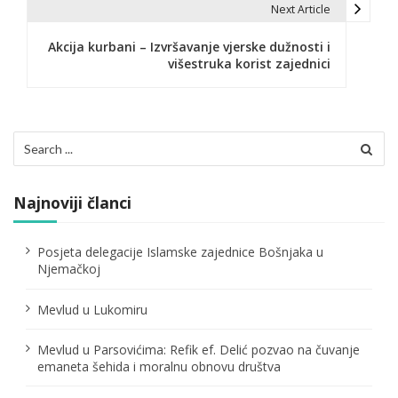
i
Next Article
g
Akcija kurbani – Izvršavanje vjerske dužnosti i
višestruka korist zajednici
a
c
i
Search
for:
j
a
Najnoviji članci
č
Posjeta delegacije Islamske zajednice Bošnjaka u
l
Njemačkoj
a
Mevlud u Lukomiru
n
Mevlud u Parsovićima: Refik ef. Delić pozvao na čuvanje
a
emaneta šehida i moralnu obnovu društva
k