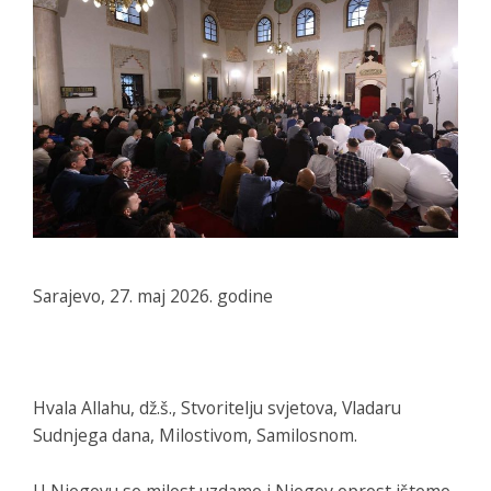
Sarajevo, 27. maj 2026. godine
Hvala Allahu, dž.š., Stvoritelju svjetova, Vladaru
Sudnjega dana, Milostivom, Samilosnom.
U Njegovu se milost uzdamo i Njegov oprost ištemo.