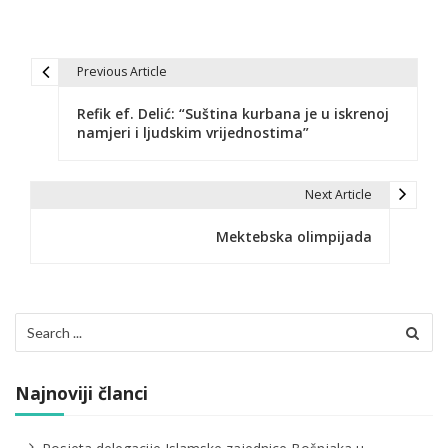
Previous Article
N
Refik ef. Delić: “Suština kurbana je u iskrenoj
a
namjeri i ljudskim vrijednostima”
v
i
Next Article
g
Mektebska olimpijada
a
c
Search
i
for:
j
Najnoviji članci
a