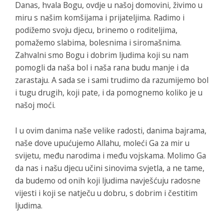
Danas, hvala Bogu, ovdje u našoj domovini, živimo u
miru s našim komšijama i prijateljima. Radimo i
podižemo svoju djecu, brinemo o roditeljima,
pomažemo slabima, bolesnima i siromašnima.
Zahvalni smo Bogu i dobrim ljudima koji su nam
pomogli da naša bol i naša rana budu manje i da
zarastaju. A sada se i sami trudimo da razumijemo bol
i tugu drugih, koji pate, i da pomognemo koliko je u
našoj moći.
I u ovim danima naše velike radosti, danima bajrama,
naše dove upućujemo Allahu, moleći Ga za mir u
svijetu, među narodima i među vojskama. Molimo Ga
da nas i našu djecu učini sinovima svjetla, a ne tame,
da budemo od onih koji ljudima navješćuju radosne
vijesti i koji se natječu u dobru, s dobrim i čestitim
ljudima.