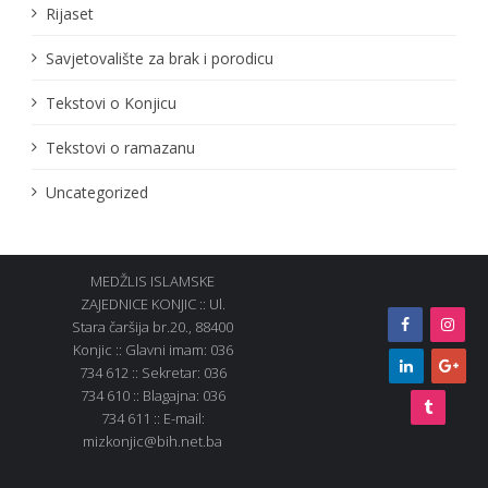
Rijaset
Savjetovalište za brak i porodicu
Tekstovi o Konjicu
Tekstovi o ramazanu
Uncategorized
MEDŽLIS ISLAMSKE
ZAJEDNICE KONJIC :: Ul.
Stara čaršija br.20., 88400
Konjic :: Glavni imam: 036
734 612 :: Sekretar: 036
734 610 :: Blagajna: 036
734 611 :: E-mail:
mizkonjic@bih.net.ba