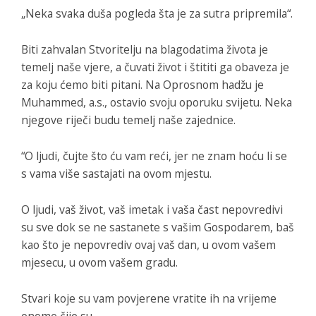
„Neka svaka duša pogleda šta je za sutra pripremila“.
Biti zahvalan Stvoritelju na blagodatima života je
temelj naše vjere, a čuvati život i štititi ga obaveza je
za koju ćemo biti pitani. Na Oprosnom hadžu je
Muhammed, a.s., ostavio svoju oporuku svijetu. Neka
njegove riječi budu temelj naše zajednice.
“O ljudi, čujte što ću vam reći, jer ne znam hoću li se
s vama više sastajati na ovom mjestu.
O ljudi, vaš život, vaš imetak i vaša čast nepovredivi
su sve dok se ne sastanete s vašim Gospodarem, baš
kao što je nepovrediv ovaj vaš dan, u ovom vašem
mjesecu, u ovom vašem gradu.
Stvari koje su vam povjerene vratite ih na vrijeme
onome čije su.