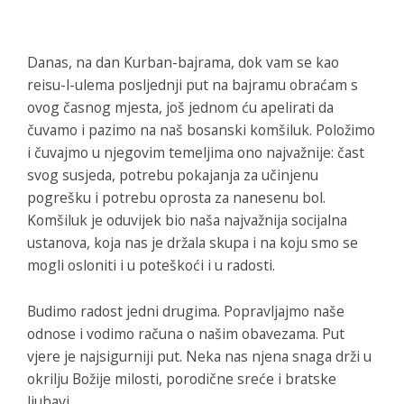
Danas, na dan Kurban-bajrama, dok vam se kao
reisu-l-ulema posljednji put na bajramu obraćam s
ovog časnog mjesta, još jednom ću apelirati da
čuvamo i pazimo na naš bosanski komšiluk. Položimo
i čuvajmo u njegovim temeljima ono najvažnije: čast
svog susjeda, potrebu pokajanja za učinjenu
pogrešku i potrebu oprosta za nanesenu bol.
Komšiluk je oduvijek bio naša najvažnija socijalna
ustanova, koja nas je držala skupa i na koju smo se
mogli osloniti i u poteškoći i u radosti.
Budimo radost jedni drugima. Popravljajmo naše
odnose i vodimo računa o našim obavezama. Put
vjere je najsigurniji put. Neka nas njena snaga drži u
okrilju Božije milosti, porodične sreće i bratske
ljubavi.