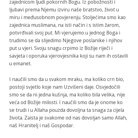
zajednicom ljudi pokornih Bogu. Iz pobožnosti i
ljubavi prema Njemu izviru naše bratstvo, život u
miru i međusobnom povjerenju. Stoljećima smo kao
zajednica muslimana, na isti način i s istim žarom,
potvrđivali svoj put. Mi vjerujemo u jednog Boga i
trudimo se da slijedimo Njegove poslanike i njihov
put u vjeri. Svoju snagu crpimo iz Božije riječi i
savjeta i oporuka vjerovjesnika koji su nam ih ostavili
u emanet.
I naučili smo da u svakom mraku, ma koliko crn bio,
postoji svjetlo koje nam Uzvišeni daje. Osvjedočili
smo se da ni jedna kušnja, ma koliko bila velika, nije
veća od Božije milosti. I naučili smo da je onome ko
se trudi i u Allaha pouzda dovoljna ta snaga za cijela
života. Zaista je svakome od nas dovoljan samo Allah,
naš Hranitelj i naš Gospodar.