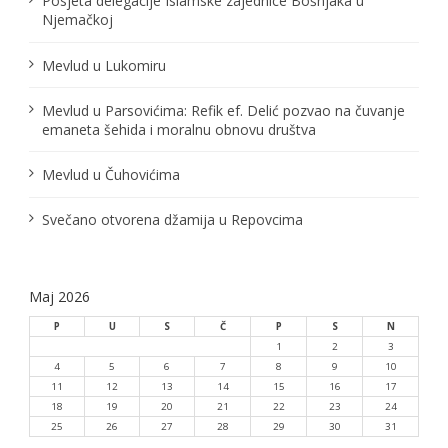
č
Posjeta delegacije Islamske zajednice Bošnjaka u
Njemačkoj
l
Mevlud u Lukomiru
a
n
Mevlud u Parsovićima: Refik ef. Delić pozvao na čuvanje
emaneta šehida i moralnu obnovu društva
a
Mevlud u Čuhovićima
k
a
Svečano otvorena džamija u Repovcima
Maj 2026
P
U
S
Č
P
S
N
1
2
3
4
5
6
7
8
9
10
11
12
13
14
15
16
17
18
19
20
21
22
23
24
25
26
27
28
29
30
31