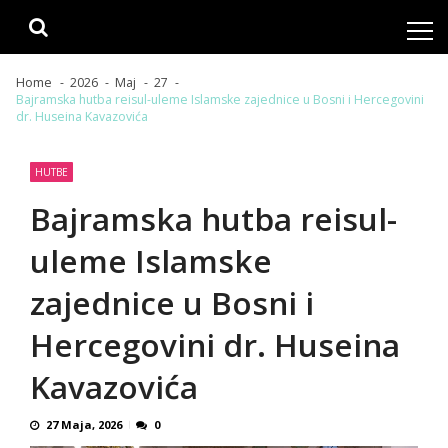
Skip
Skip
to
to
navigation
content
Home
2026
Maj
27
Bajramska hutba reisul-uleme Islamske zajednice u Bosni i Hercegovini
dr. Huseina Kavazovića
HUTBE
Bajramska hutba reisul-
uleme Islamske
zajednice u Bosni i
Hercegovini dr. Huseina
Kavazovića
27 Maja, 2026
0