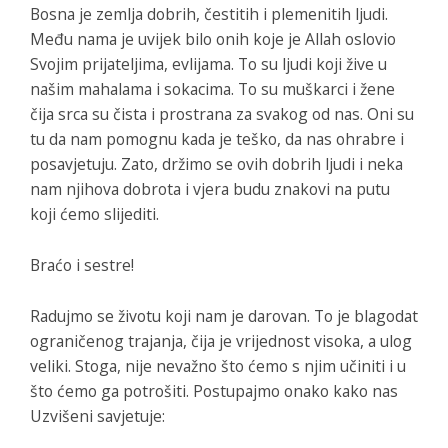
Bosna je zemlja dobrih, čestitih i plemenitih ljudi.
Među nama je uvijek bilo onih koje je Allah oslovio
Svojim prijateljima, evlijama. To su ljudi koji žive u
našim mahalama i sokacima. To su muškarci i žene
čija srca su čista i prostrana za svakog od nas. Oni su
tu da nam pomognu kada je teško, da nas ohrabre i
posavjetuju. Zato, držimo se ovih dobrih ljudi i neka
nam njihova dobrota i vjera budu znakovi na putu
koji ćemo slijediti.
Braćo i sestre!
Radujmo se životu koji nam je darovan. To je blagodat
ograničenog trajanja, čija je vrijednost visoka, a ulog
veliki. Stoga, nije nevažno što ćemo s njim učiniti i u
što ćemo ga potrošiti. Postupajmo onako kako nas
Uzvišeni savjetuje: