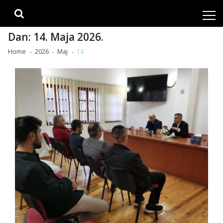
Skip
Skip
to
to
navigation
content
Dan:
14. Maja 2026.
Home
2026
Maj
14