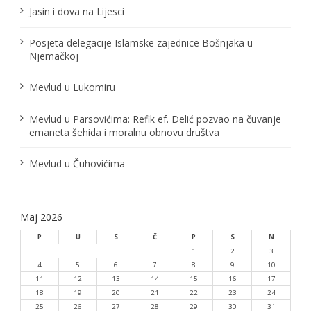
Jasin i dova na Lijesci
Posjeta delegacije Islamske zajednice Bošnjaka u
Njemačkoj
Mevlud u Lukomiru
Mevlud u Parsovićima: Refik ef. Delić pozvao na čuvanje
emaneta šehida i moralnu obnovu društva
Mevlud u Čuhovićima
Maj 2026
P
U
S
Č
P
S
N
1
2
3
4
5
6
7
8
9
10
11
12
13
14
15
16
17
18
19
20
21
22
23
24
25
26
27
28
29
30
31