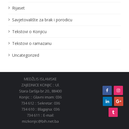
Rijaset
Savjetovalište za brak i porodicu
Tekstovi o Konjicu
Tekstovi o ramazanu
Uncategorized
MEDŽLIS ISLAMSKE
ZAJEDNICE KONJIC :: Ul.
Stara čaršija br.20., 88400
Konjic :: Glavni imam: 036
734 612 :: Sekretar: 036
734 610 :: Blagajna: 036
734 611 :: E-mail:
mizkonjic@bih.net.ba