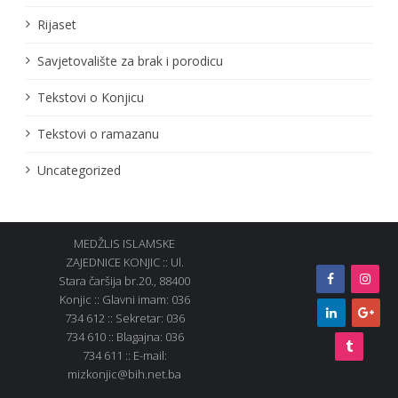
Rijaset
Savjetovalište za brak i porodicu
Tekstovi o Konjicu
Tekstovi o ramazanu
Uncategorized
MEDŽLIS ISLAMSKE
ZAJEDNICE KONJIC :: Ul.
Stara čaršija br.20., 88400
Konjic :: Glavni imam: 036
734 612 :: Sekretar: 036
734 610 :: Blagajna: 036
734 611 :: E-mail:
mizkonjic@bih.net.ba