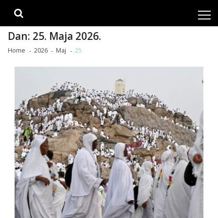
Skip
Skip
to
to
navigation
content
Dan:
25. Maja 2026.
Home
2026
Maj
25