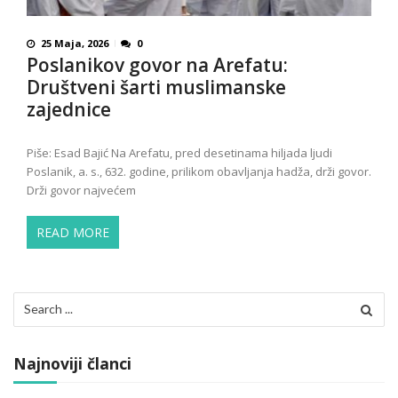
25 Maja, 2026
0
Poslanikov govor na Arefatu:
Društveni šarti muslimanske
zajednice
Piše: Esad Bajić Na Arefatu, pred desetinama hiljada ljudi
Poslanik, a. s., 632. godine, prilikom obavljanja hadža, drži govor.
Drži govor najvećem
READ MORE
Search
for:
Najnoviji članci