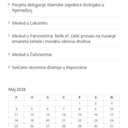
Posjeta delegacije Islamske zajednice Bošnjaka u
Njemačkoj
Mevlud u Lukomiru
Mevlud u Parsovićima: Refik ef. Delić pozvao na čuvanje
emaneta šehida i moralnu obnovu društva
Mevlud u Čuhovićima
Svečano otvorena džamija u Repovcima
Maj 2026
P
U
S
Č
P
S
N
1
2
3
4
5
6
7
8
9
10
11
12
13
14
15
16
17
18
19
20
21
22
23
24
25
26
27
28
29
30
31