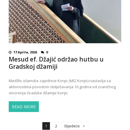
17 Aprila, 2026
0
Mesud ef. Džajić održao hutbu u
Gradskoj džamiji
Medžlis islamske zajednice Konjic (MIZ Konjic) nastavlja sa
aktivnostima povodom obilježavanja 10 godina od zvaničnog
otvorenja Gradske džamije Konjic
READ MORE
P
o
1
2
Slijedeće