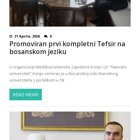
21 Aprila, 2026
0
Promoviran prvi kompletni Tefsir na
bosanskom jeziku
U organizaciji Medžlisa Islamske zajednice Konjic i JU "Narodni
univerzitet" Konjic večeras je u Bosanskoj sobi Narodnog
univerziteta s početkom u 18:
READ MORE