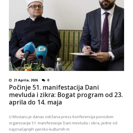
21 Aprila, 2026
0
Počinje 51. manifestacija Dani
mevluda i zikra: Bogat program od 23.
aprila do 14. maja
U Mostaru je danas održana press konferencija povodom
organizacije 51. manifestacije Dani mevluda i zikra, jedne od
najznačajnijih vjersko-kulturnih m