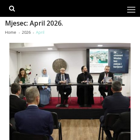
Skip
Skip
to
to
navigation
content
Mjesec:
April 2026.
Home
2026
April