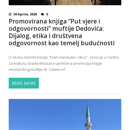
30 Aprila, 2026
0
Promovirana knjiga “Put vjere i
odgovornosti” muftije Dedovića:
Dijalog, etika i društvena
odgovornost kao temelj budućnosti
U okviru manifestacije "Dani mevluda i zikra", sinoć je u Centru
za kulturu Grada Mostara upriličena promocija knjige
mostarskog muftije dr. Salem-ef.
READ MORE