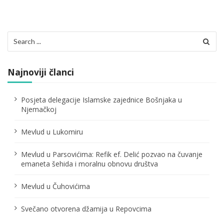
s
t
s
Search
p
for:
a
Najnoviji članci
g
i
Posjeta delegacije Islamske zajednice Bošnjaka u
n
Njemačkoj
a
Mevlud u Lukomiru
t
i
Mevlud u Parsovićima: Refik ef. Delić pozvao na čuvanje
o
emaneta šehida i moralnu obnovu društva
n
Mevlud u Čuhovićima
Svečano otvorena džamija u Repovcima