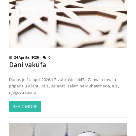
24 Aprila, 2026
0
Dani vakufa
Danas je 24. april 2026. i 7. zul-ka'de 1447. Zahvala i hvala
pripadaju Allahu, dž.š., salavat i selam na Muhammeda, a.s.,
njegovu časnu
READ MORE