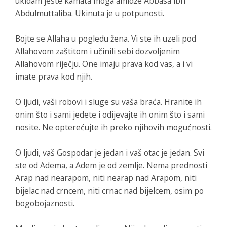
ukidam jeste kamata moga amidže Abbasa ibn
Abdulmuttaliba. Ukinuta je u potpunosti.
Bojte se Allaha u pogledu žena. Vi ste ih uzeli pod
Allahovom zaštitom i učinili sebi dozvoljenim
Allahovom riječju. One imaju prava kod vas, a i vi
imate prava kod njih.
O ljudi, vaši robovi i sluge su vaša braća. Hranite ih
onim što i sami jedete i odijevajte ih onim što i sami
nosite. Ne opterećujte ih preko njihovih mogućnosti.
O ljudi, vaš Gospodar je jedan i vaš otac je jedan. Svi
ste od Adema, a Adem je od zemlje. Nema prednosti
Arap nad nearapom, niti nearap nad Arapom, niti
bijelac nad crncem, niti crnac nad bijelcem, osim po
bogobojaznosti.