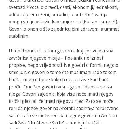
svetosti života, o pravdi, časti, ekonomiji, jednakosti,
odnosu prema ženi, porodici, o potrebi čuvanja
onoga što je ostavio kao smjernicu (Kur'an i sunnet).
Govori o onome što zajednicu čini zdravom, a ummet
stabilnim.
U tom trenutku, u tom govoru – koji je svojevrsna
završnica njegove misije – Poslanik ne iznosi
propise, nego vrijednosti. Ne govori o formi, nego o
smislu. Ne govori o tome šta muslimani rade tokom
hadža, nego o tome kako treba da žive kad hadž
prođe. Ono što govori tada – govori da ostane iza
njega. Govori zajednici koja više neće imati njegov
fizički glas, ali će imati njegovu riječ. Zato se može
reći da njegov govor na Arefatu sadržava “društvene
šarte “.
ato se može reći da njegov govor na Arefatu
sadržava “društvene šarte” – temeljni etički i