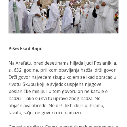
Piše: Esad Bajić
Na Arefatu, pred desetinama hiljada ljudi Poslanik, a.
s., 632. godine, prilikom obavljanja hadža, drži govor.
Drži govor najvećem skupu kojem se ikad obraćao u
životu. Skupu koji je svjedok uspjeha njegove
poslaničke misije. I u tom govoru on ne kazuje o
hadžu – iako su svi tu upravo zbog hadža. Ne
objašnjava obrede. Ne drži fikh-ders o ihramu,
tavafu, sa’ju, ne govori ni o namazu…
Govori o društvu. Govori o međuljudskim odnosima, o