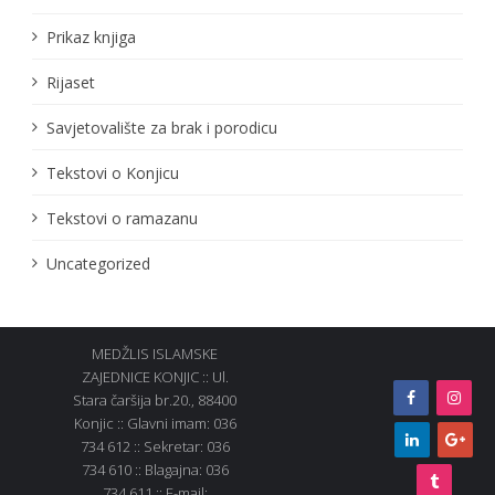
Prikaz knjiga
Rijaset
Savjetovalište za brak i porodicu
Tekstovi o Konjicu
Tekstovi o ramazanu
Uncategorized
MEDŽLIS ISLAMSKE
ZAJEDNICE KONJIC :: Ul.
Stara čaršija br.20., 88400
Konjic :: Glavni imam: 036
734 612 :: Sekretar: 036
734 610 :: Blagajna: 036
734 611 :: E-mail: