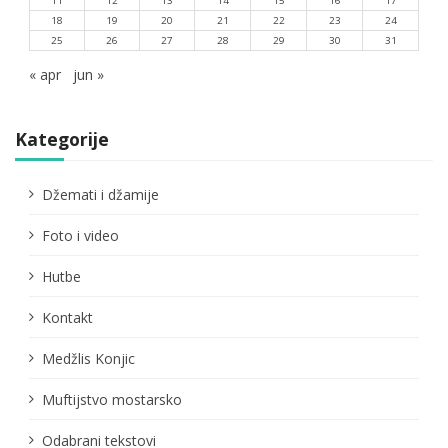
11
12
13
14
15
16
17
18
19
20
21
22
23
24
25
26
27
28
29
30
31
« apr
jun »
Kategorije
Džemati i džamije
Foto i video
Hutbe
Kontakt
Medžlis Konjic
Muftijstvo mostarsko
Odabrani tekstovi