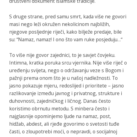
društveni dokument islamske tradicije.
S druge strane, pred samu smrt, kada više ne govori
masi nego leži okružen nekolicinom najbližih,
njegove posljednje riječi, kako bilježe predaje, bile
su: “Namaz, namaz! I ono što vam ruke posjeduju…“
To više nije govor zajednici, to je savjet čovjeku.
Intimna, kratka poruka srcu vjernika. Nije više riječ o
uređenju svijeta, nego o održavanju veze s Bogom i
pažnji prema onom što je u našoj nadležnosti. To
jasno pokazuje mjeru, redoslijed i prioritete – jasno
razlikovanje između javnog i privatnog, strukture i
duhovnosti, zajedničkog i ličnog. Danas često
koristimo obrnutu metodu. S minbera često i
najglasnije opominjemo ljude na namaz, post,
hidžab, abdest, ali rjeđe govorimo o svetosti tuđe
časti, o zloupotrebi moći, o nepravdi, o socijalnoj