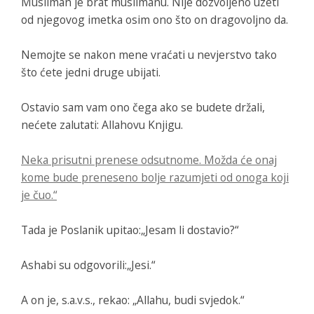
Musliman je brat muslimanu. Nije dozvoljeno uzeti
od njegovog imetka osim ono što on dragovoljno da.
Nemojte se nakon mene vraćati u nevjerstvo tako
što ćete jedni druge ubijati.
Ostavio sam vam ono čega ako se budete držali,
nećete zalutati: Allahovu Knjigu.
Neka prisutni prenese odsutnome. Možda će onaj
kome bude preneseno bolje razumjeti od onoga koji
je čuo.“
Tada je Poslanik upitao:„Jesam li dostavio?“
Ashabi su odgovorili:„Jesi.“
A on je, s.a.v.s., rekao: „Allahu, budi svjedok.“