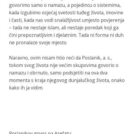
govorimo samo o namazu, a pojedincu o sistemima,
kada izgubimo osjećaj svetosti tuđeg života, imovine
i časti, kada nas vodi snalažljivost umjesto povjerenja
– tada ne nestaje islam, ali nestaje poredak koji ga
čini prepoznatljivim i djelatnim. Tada ni forma ni duh
ne pronalaze svoje mjesto.
Naravno, ovim nisam htio reći da Poslanik, a. s.,
tokom svog života nije većim skupovima govorio o
namazu i obrnuto, samo podsjetiti na ova dva
momenta s kraja njegovog dunjalučkog života, onako
kako ih ja vidim.
Poslanikov govor na Arefatu: