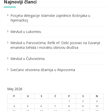
a
Najnoviji članci
č
Posjeta delegacije Islamske zajednice Bošnjaka u
l
Njemačkoj
a
Mevlud u Lukomiru
n
Mevlud u Parsovićima: Refik ef. Delić pozvao na čuvanje
a
emaneta šehida i moralnu obnovu društva
k
Mevlud u Čuhovićima
a
Svečano otvorena džamija u Repovcima
Maj 2026
P
U
S
Č
P
S
N
1
2
3
4
5
6
7
8
9
10