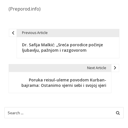
(Preporod.info)
Previous Article
N
Dr. Safija Malkić: „Sreća porodice počinje
a
ljubavlju, pažnjom i razgovorom
v
i
Next Article
g
Poruka reisul-uleme povodom Kurban-
bajrama: Ostanimo vjerni sebi i svojoj vjeri
a
c
i
Search
for:
j