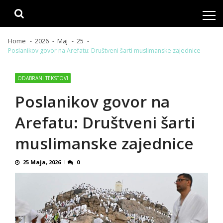
Skip
Skip
to
to
navigation
content
Home
2026
Maj
25
Poslanikov govor na Arefatu: Društveni šarti muslimanske zajednice
ODABRANI TEKSTOVI
Poslanikov govor na
Arefatu: Društveni šarti
muslimanske zajednice
25 Maja, 2026
0