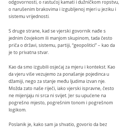
odgovornosti, o rastućoj kamati i dužničkom ropstvu,
o narušenim brakovima i izgubljenoj mjeri u jeziku i
sistemu vrijednosti.
S druge strane, kad se vjerski govornik nađe s
jednim čovjekom ili manjom skupinom, tada često
priča o državi, sistemu, partiji, “geopolitici” – kao da
je to privatna stvar.
Kao da smo izgubili osjećaj za mjeru i kontekst. Kao
da vjeru više vezujemo za ponašanje pojedinca u
džamiji, nego za stanje među ljudima izvan nje.
Možda zato naše riječi, iako vjerski ispravne, često
ne mijenjaju ni srca ni svijet. Jer su upućene na
pogrešno mjesto, pogrešnim tonom i pogrešnom
logikom.
Poslanik je, kako sam ja shvatio, govorio da bez