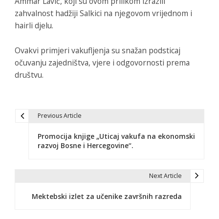
Ammar Lavić, koji su ovom prilikom izrazili
zahvalnost hadžiji Salkici na njegovom vrijednom i
hairli djelu.
Ovakvi primjeri vakufljenja su snažan podsticaj
očuvanju zajedništva, vjere i odgovornosti prema
društvu.
Previous Article
N
Promocija knjige „Uticaj vakufa na ekonomski
a
razvoj Bosne i Hercegovine“.
v
i
Next Article
g
Mektebski izlet za učenike završnih razreda
a