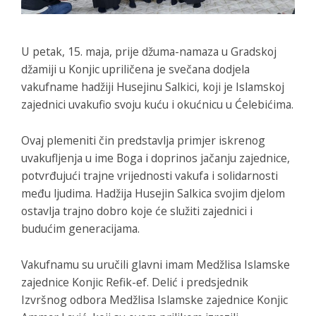
U petak, 15. maja, prije džuma-namaza u Gradskoj
džamiji u Konjic upriličena je svečana dodjela
vakufname hadžiji Husejinu Salkici, koji je Islamskoj
zajednici uvakufio svoju kuću i okućnicu u Ćelebićima.
Ovaj plemeniti čin predstavlja primjer iskrenog
uvakufljenja u ime Boga i doprinos jačanju zajednice,
potvrđujući trajne vrijednosti vakufa i solidarnosti
među ljudima. Hadžija Husejin Salkica svojim djelom
ostavlja trajno dobro koje će služiti zajednici i
budućim generacijama.
Vakufnamu su uručili glavni imam Medžlisa Islamske
zajednice Konjic Refik-ef. Delić i predsjednik
Izvršnog odbora Medžlisa Islamske zajednice Konjic