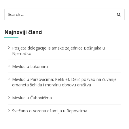
c
Search
i
for:
j
Najnoviji članci
a
č
Posjeta delegacije Islamske zajednice Bošnjaka u
Njemačkoj
l
Mevlud u Lukomiru
a
n
Mevlud u Parsovićima: Refik ef. Delić pozvao na čuvanje
emaneta šehida i moralnu obnovu društva
a
Mevlud u Čuhovićima
k
a
Svečano otvorena džamija u Repovcima