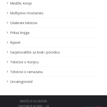
Medžlis Konjic
Muftijstvo mostarsko
Odabrani tekstovi
Prikaz knjiga
Rijaset
Savjetovalište za brak i porodicu
Tekstovi o Konjicu
Tekstovi o ramazanu
Uncategorized
MEDŽLIS ISLAMSKE
ZAJEDNICE KONJIC :: Ul.