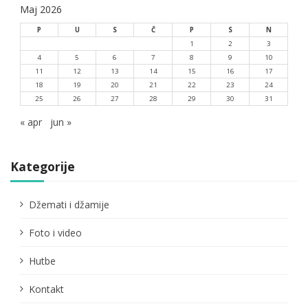
Maj 2026
P
U
S
Č
P
S
N
1
2
3
4
5
6
7
8
9
10
11
12
13
14
15
16
17
18
19
20
21
22
23
24
25
26
27
28
29
30
31
« apr
jun »
Kategorije
Džemati i džamije
Foto i video
Hutbe
Kontakt