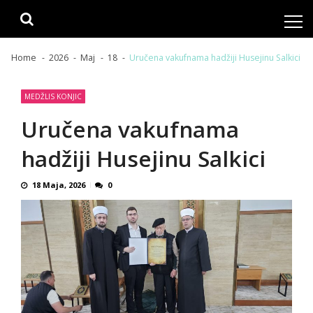
Skip
Skip
to
to
navigation
content
Home
2026
Maj
18
Uručena vakufnama hadžiji Husejinu Salkici
MEDŽLIS KONJIC
Uručena vakufnama
hadžiji Husejinu Salkici
18 Maja, 2026
0