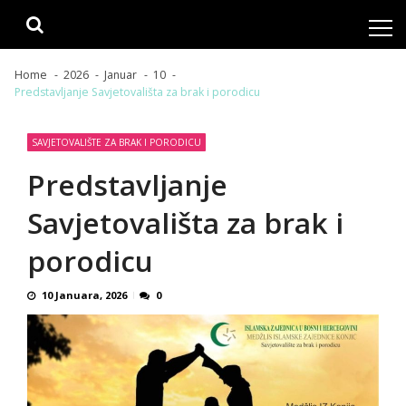
Skip
Skip
to
to
navigation
content
Home
2026
Januar
10
Predstavljanje Savjetovališta za brak i porodicu
SAVJETOVALIŠTE ZA BRAK I PORODICU
Predstavljanje
Savjetovališta za brak i
porodicu
10 Januara, 2026
0