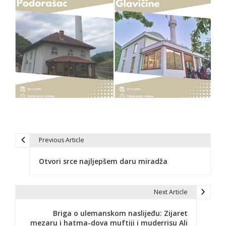
Previous Article
N
Otvori srce najljepšem daru miradža
a
v
Next Article
i
Briga o ulemanskom naslijeđu: Zijaret
g
mezaru i hatma-dova muftiji i muderrisu Ali