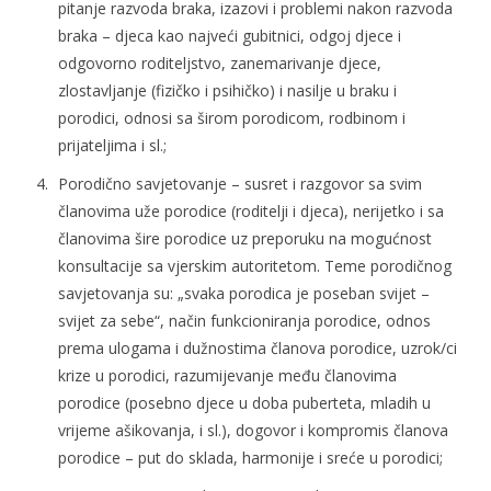
pitanje razvoda braka, izazovi i problemi nakon razvoda
braka – djeca kao najveći gubitnici, odgoj djece i
odgovorno roditeljstvo, zanemarivanje djece,
zlostavljanje (fizičko i psihičko) i nasilje u braku i
porodici, odnosi sa širom porodicom, rodbinom i
prijateljima i sl.;
Porodično savjetovanje – susret i razgovor sa svim
članovima uže porodice (roditelji i djeca), nerijetko i sa
članovima šire porodice uz preporuku na mogućnost
konsultacije sa vjerskim autoritetom. Teme porodičnog
savjetovanja su: „svaka porodica je poseban svijet –
svijet za sebe“, način funkcioniranja porodice, odnos
prema ulogama i dužnostima članova porodice, uzrok/ci
krize u porodici, razumijevanje među članovima
porodice (posebno djece u doba puberteta, mladih u
vrijeme ašikovanja, i sl.), dogovor i kompromis članova
porodice – put do sklada, harmonije i sreće u porodici;