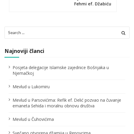
Fehmi ef. Džabiću
a
c
i
Search
for:
j
a
Najnoviji članci
č
Posjeta delegacije Islamske zajednice Bošnjaka u
l
Njemačkoj
a
Mevlud u Lukomiru
n
Mevlud u Parsovićima: Refik ef. Delić pozvao na čuvanje
a
emaneta šehida i moralnu obnovu društva
k
Mevlud u Čuhovićima
a
Svečano otvorena džamija u Repovcima