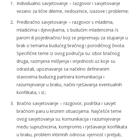
Individualno savjetovanje – razgovor i savjetovanje
vezano za lične dileme, nedoumice, izazove i probleme;
Predbračno savjetovanje – razgovor s mladima,
mladićima i djevojkama, s budućim mladencima /s
parom ili pojedinačno/ koji se pripremaju za stupanje u
brak o temama budućeg bračnog i porodičnog života.
Specifične teme iz ovog područja su: izbor bračnog
druga, razmjena mišljenja i vrijednosti uz koje su
odrastali, upoznavanje sa načelno definiranim
stavovima budućeg partnera komunikacija i
razumijevanje u braku, načini rješavanja eventualnih
konflikata, i sl.;
Bračno savjetovanje – razgovor, podrška i savjet
bračnom paru u kriznim situacijama. Najčešće teme
ovog savjetovanja su: komunikacija i razumijevanje
među supružnicima, kompromis i rješavanje konflikata
u braku, problem intimnih odnosa: vjernost i preljub,