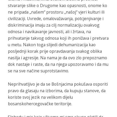
stvaranje slike o Drugome kao opasnosti, onome ko
ne pripada „našem“ prostoru „našoj“ vjeri kulturi ili
civilizaciji. Uvrede, omalovažavanja, potcjenjivanje i
diskriminacija imaju za cilj normalizaciju ovakvog
odnosa i navikavanje javnosti, ali i žrtava, na
prihvatanje takvog odnosa koji ih ponižava i pretvara
u metu. Nakon toga slijedi dehumanizacija kao
posljednji korak prije opravdavanja svakog oblika
nasilja i agresije. Na nama je da ovo zlo prepoznamo
dok nastaje i raste, da na njega upozoravamo i da mu
se na sve načine suprotstavimo.
Neprihvatljivo je da se Bošnjacima pokušava osporiti
pravo da glasaju na izborima, da kupuju stanove, da
koriste svoj jezik na velikom dijelu
bosanskohercegovačke teritorije.
Slobodu i mir koje uživamo mi smo skupo platili da