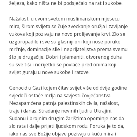
željeza, kako ništa ne bi podsjećalo na rat i sukobe.
Nažalost, u ovom svetom muslimanskom mjesecu
mira, širom svijeta se čuje zveckanje oružja i zavijanje
vukova koji pozivaju na novo prolijevanje krvi. Zlo se
uzgoropadilo i sve su glasniji oni koji nose poruke
mržnje, dominacije sile i neprijateljstva prema svemu
što je drugačije. Dobri i plemeniti, otvorenog duha
su sve tiši i nerijetko se povlače pred onima koji
svijet guraju u nove sukobe i ratove.
Genocid u Gazi kojem čitav svijet više od dvije godine
svjedoči ostaće mrlja na savjesti čovječanstva.
Nezapamćena patnja palestinskih civila, nažalost,
traje i danas. Stradanje nevinih ljudi u Ukrajini,
Sudanu i brojnim drugim žarištima opominje nas da
zlo rata i dalje prijeti ljudskom rodu. Poruka je to da,
iako nas sve Božije objave pozivaju u kuću mira i