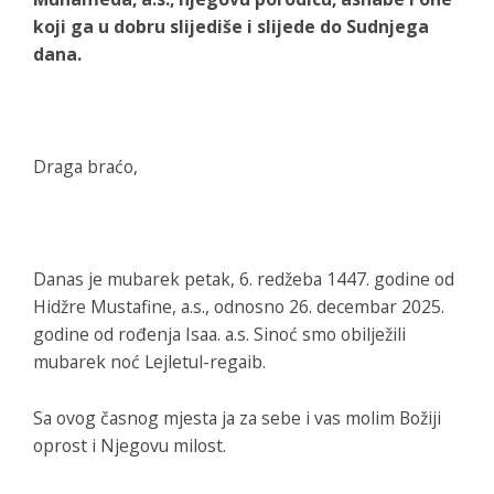
koji ga u dobru slijediše i slijede do Sudnjega
dana.
Draga braćo,
Danas je mubarek petak, 6. redžeba 1447. godine od
Hidžre Mustafine, a.s., odnosno 26. decembar 2025.
godine od rođenja Isaa. a.s. Sinoć smo obilježili
mubarek noć Lejletul-regaib.
Sa ovog časnog mjesta ja za sebe i vas molim Božiji
oprost i Njegovu milost.