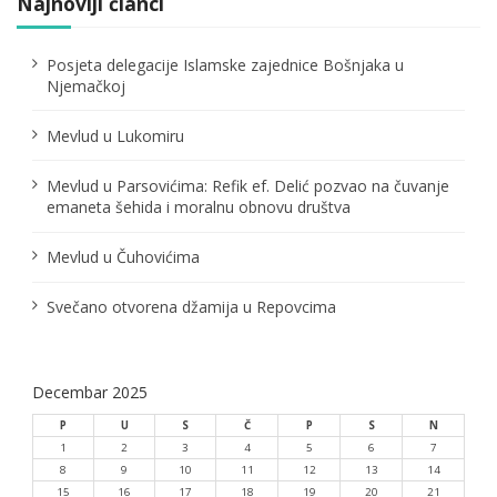
Najnoviji članci
a
č
Posjeta delegacije Islamske zajednice Bošnjaka u
Njemačkoj
l
Mevlud u Lukomiru
a
n
Mevlud u Parsovićima: Refik ef. Delić pozvao na čuvanje
emaneta šehida i moralnu obnovu društva
a
Mevlud u Čuhovićima
k
a
Svečano otvorena džamija u Repovcima
Decembar 2025
P
U
S
Č
P
S
N
1
2
3
4
5
6
7
8
9
10
11
12
13
14
15
16
17
18
19
20
21