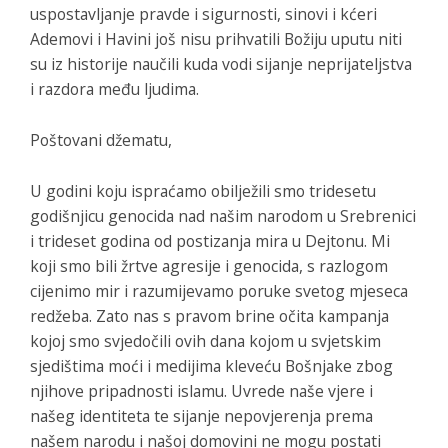
uspostavljanje pravde i sigurnosti, sinovi i kćeri
Ademovi i Havini još nisu prihvatili Božiju uputu niti
su iz historije naučili kuda vodi sijanje neprijateljstva
i razdora među ljudima.
Poštovani džematu,
U godini koju ispraćamo obilježili smo tridesetu
godišnjicu genocida nad našim narodom u Srebrenici
i trideset godina od postizanja mira u Dejtonu. Mi
koji smo bili žrtve agresije i genocida, s razlogom
cijenimo mir i razumijevamo poruke svetog mjeseca
redžeba. Zato nas s pravom brine očita kampanja
kojoj smo svjedočili ovih dana kojom u svjetskim
sjedištima moći i medijima kleveću Bošnjake zbog
njihove pripadnosti islamu. Uvrede naše vjere i
našeg identiteta te sijanje nepovjerenja prema
našem narodu i našoj domovini ne mogu postati