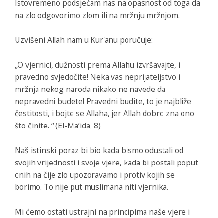
Istovremeno podsjećam nas na opasnost od toga da
na zlo odgovorimo zlom ili na mržnju mržnjom.
Uzvišeni Allah nam u Kur'anu poručuje:
„O vjernici, dužnosti prema Allahu izvršavajte, i
pravedno svjedočite! Neka vas neprijateljstvo i
mržnja nekog naroda nikako ne navede da
nepravedni budete! Pravedni budite, to je najbliže
čestitosti, i bojte se Allaha, jer Allah dobro zna ono
što činite. “ (El-Ma’ida, 8)
Naš istinski poraz bi bio kada bismo odustali od
svojih vrijednosti i svoje vjere, kada bi postali poput
onih na čije zlo upozoravamo i protiv kojih se
borimo. To nije put muslimana niti vjernika.
Mi ćemo ostati ustrajni na principima naše vjere i