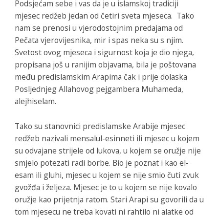
Podsjećam sebe i vas da je u islamskoj tradiciji
mjesec redžeb jedan od četiri sveta mjeseca. Tako
nam se prenosi u vjerodostojnim predajama od
Pečata vjerovijesnika, mir i spas neka su s njim.
Svetost ovog mjeseca i sigurnost koja je dio njega,
propisana još u ranijim objavama, bila je poštovana
među predislamskim Arapima čak i prije dolaska
Posljednjeg Allahovog pejgambera Muhameda,
alejhiselam.
Tako su stanovnici predislamske Arabije mjesec
redžeb nazivali
mensalul-esinneti
ili mjesec u kojem
su odvajane strijele od lukova, u kojem se oružje nije
smjelo potezati radi borbe. Bio je poznat i kao
el-
esam
ili gluhi, mjesec u kojem se nije smio čuti zvuk
gvožđa i željeza. Mjesec je to u kojem se nije kovalo
oružje kao prijetnja ratom. Stari Arapi su govorili da u
tom mjesecu ne treba kovati ni rahtilo ni alatke od