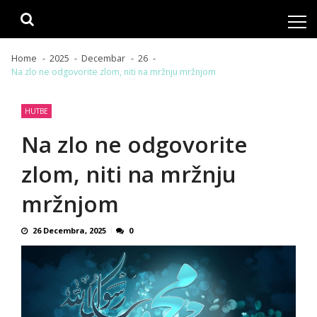
Skip
Skip
to
to
navigation
content
Home
2025
Decembar
26
Na zlo ne odgovorite zlom, niti na mržnju mržnjom
HUTBE
Na zlo ne odgovorite
zlom, niti na mržnju
mržnjom
26 Decembra, 2025
0