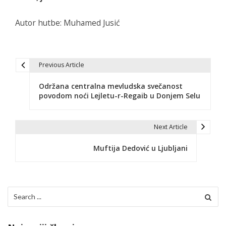
Autor hutbe: Muhamed Jusić
Previous Article
N
Održana centralna mevludska svečanost
a
povodom noći Lejletu-r-Regaib u Donjem Selu
v
i
Next Article
g
Muftija Dedović u Ljubljani
a
c
Search
i
for:
j