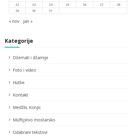
22
23
24
25
26
27
28
29
30
31
« nov
jan »
Kategorije
Džemati i džamije
Foto i video
Hutbe
Kontakt
Medžlis Konjic
Muftijstvo mostarsko
Odabrani tekstovi