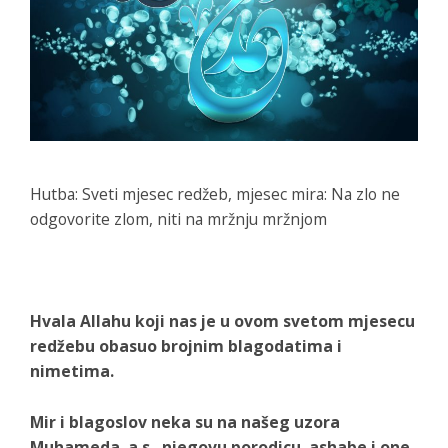
Hutba: Sveti mjesec redžeb, mjesec mira: Na zlo ne
odgovorite zlom, niti na mržnju mržnjom
Hvala Allahu koji nas je u ovom svetom mjesecu
redžebu obasuo brojnim blagodatima i
nimetima.
Mir i blagoslov neka su na našeg uzora
Muhameda, a.s., njegovu porodicu, ashabe i one