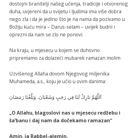
dostojni branitelji našeg učenja, tradicije i otvorenog
duha, uvjereni da u svijetu i ljudima ima više dobra
nego zla i da je jedino što je na nama da pozivamo u
Božiju kuću mira – Darus-selam – uvijek budni i
oprezni da nam se zlo ne ponovi.
Na kraju, u mjesecu u kojem se duhovno
pripremamo za dolazeći mubarek ramazan molim
Uzvišenog Allaha dovom Njegovog miljenika
Muhameda, a.s., koju je učio u ovim danima:
اَللَّهُمَّ بَارِكْ لَنَا فِي رَجَبٍ وَشَعْبَانَ، وَبَلِّغْنَا رَمَضَانَ
„
O Allahu, blagoslovi nas u mjesecu redžebu i
ša’banu i daj nam da dočekamo ramazan
“
Amin, ja Rabbel-alemin.