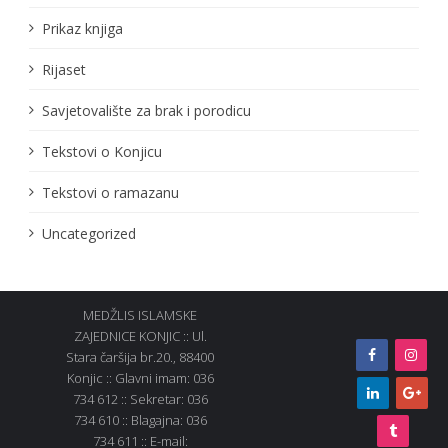
Prikaz knjiga
Rijaset
Savjetovalište za brak i porodicu
Tekstovi o Konjicu
Tekstovi o ramazanu
Uncategorized
MEDŽLIS ISLAMSKE
ZAJEDNICE KONJIC :: Ul.
Stara čaršija br.20., 88400
Konjic :: Glavni imam: 036
734 612 :: Sekretar: 036
734 610 :: Blagajna: 036
734 611 :: E-mail: