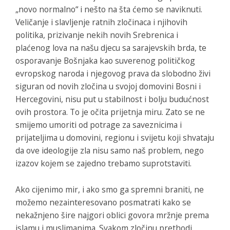
„novo normalno“ i nešto na šta ćemo se naviknuti.
Veličanje i slavljenje ratnih zločinaca i njihovih
politika, prizivanje nekih novih Srebrenica i
plaćenog lova na našu djecu sa sarajevskih brda, te
osporavanje Bošnjaka kao suverenog političkog
evropskog naroda i njegovog prava da slobodno živi
siguran od novih zločina u svojoj domovini Bosni i
Hercegovini, nisu put u stabilnost i bolju budućnost
ovih prostora. To je očita prijetnja miru. Zato se ne
smijemo umoriti od potrage za saveznicima i
prijateljima u domovini, regionu i svijetu koji shvataju
da ove ideologije zla nisu samo naš problem, nego
izazov kojem se zajedno trebamo suprotstaviti.
Ako cijenimo mir, i ako smo ga spremni braniti, ne
možemo nezainteresovano posmatrati kako se
nekažnjeno šire najgori oblici govora mržnje prema
islamu i muslimanima. Svakom zločinu prethodi