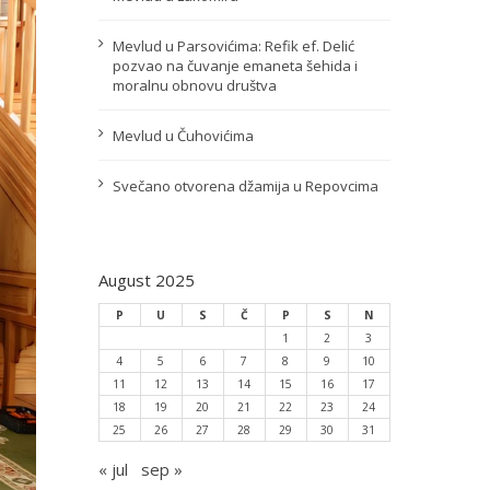
Mevlud u Parsovićima: Refik ef. Delić
pozvao na čuvanje emaneta šehida i
moralnu obnovu društva
Mevlud u Čuhovićima
Svečano otvorena džamija u Repovcima
August 2025
P
U
S
Č
P
S
N
1
2
3
4
5
6
7
8
9
10
11
12
13
14
15
16
17
18
19
20
21
22
23
24
25
26
27
28
29
30
31
« jul
sep »