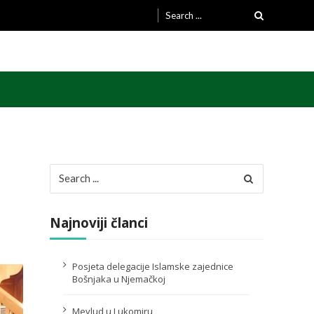
Search
for:
Search
for:
Najnoviji članci
Posjeta delegacije Islamske zajednice
Bošnjaka u Njemačkoj
Mevlud u Lukomiru