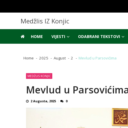
Skip
Skip
to
to
navigation
content
Medžlis IZ Konjic
HOME
VIJESTI
ODABRANI TEKSTOVI
Home
2025
August
2
Mevlud u Parsovićima
MEDŽLIS KONJIC
Mevlud u Parsovićim
2 Augusta, 2025
0