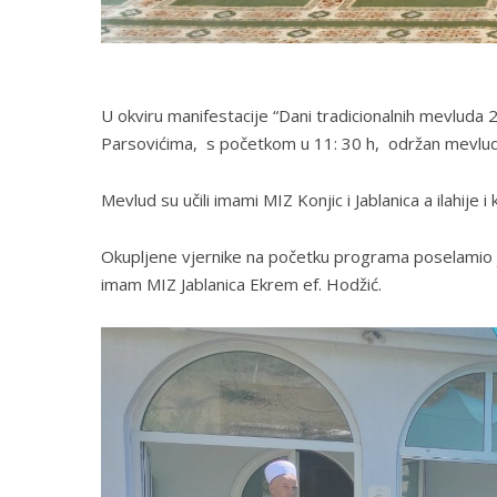
U okviru manifestacije “Dani tradicionalnih mevluda 
Parsovićima, s početkom u 11: 30 h, održan mevlu
Mevlud su učili imami MIZ Konjic i Jablanica a ilahije i
Okupljene vjernike na početku programa poselamio j
imam MIZ Jablanica Ekrem ef. Hodžić.