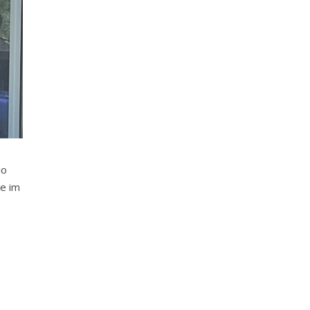
io
je im