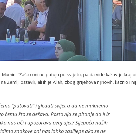
-Mumin: “Zašto oni ne putuju po svijetu, pa da vide kakav je kraj b
 na Zemlji ostavili, ali ih je Allah, zbog grijehova njihovih, kaznio i ni
o “putovati” i gledati svijet a da ne maknemo
 čemu što se dešava. Postavlja se pitanje da li iz
 nas uči i upozorava ovaj ajet? Sljepoća naših
idimo znakove oni nas lahko zaslijepe ako se ne