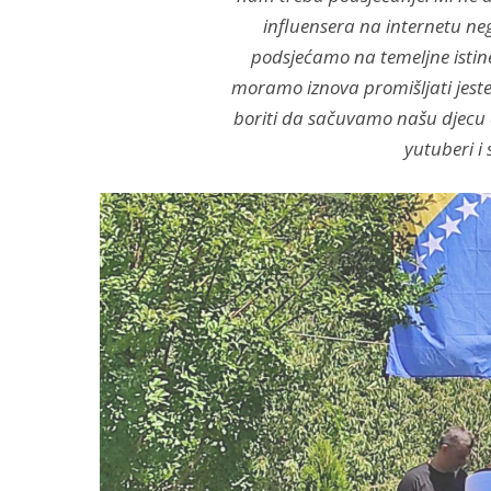
influensera na internetu n
podsjećamo na temeljne istine 
moramo iznova promišljati jest
boriti da sačuvamo našu djecu od
yutuberi i 