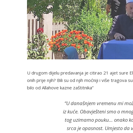
U drugom dijelu predavanja je citirao 21 ajet sure El
onih prije njih? Bili su od njih moćniji i više tragova su
bilo od Allahove kazne zaštitnika”
“U današnjem vremenu mi možem
iz kuće. Obavješteni smo o mnogo
tog uzimamo pouku… onako kako
srca je opasnost. Umjesto da v