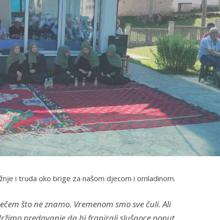
ažnje i truda oko brige za našom djecom i omladinom.
nečem što ne znamo. Vremenom smo sve čuli. Ali
ržimo predavanje da bi frapirali slušaoce poput