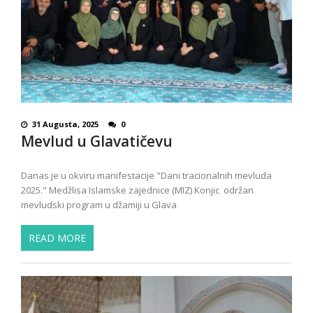
31 Augusta, 2025
0
Mevlud u Glavatičevu
Danas je u okviru manifestacije "Dani tracionalnih mevluda
2025." Medžlisa Islamske zajednice (MIZ) Konjic održan
mevludski program u džamiji u Glava
READ MORE