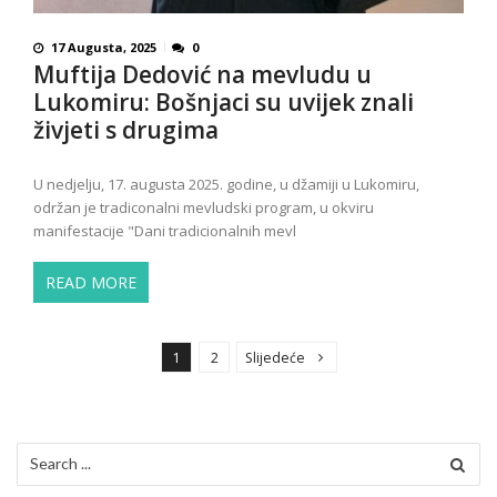
17 Augusta, 2025
0
Muftija Dedović na mevludu u
Lukomiru: Bošnjaci su uvijek znali
živjeti s drugima
U nedjelju, 17. augusta 2025. godine, u džamiji u Lukomiru,
održan je tradiconalni mevludski program, u okviru
manifestacije "Dani tradicionalnih mevl
READ MORE
P
o
1
2
Slijedeće
s
t
s
Search
p
for: