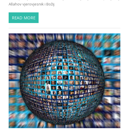
Allahov vjerovjesnik i Božij
READ MORE