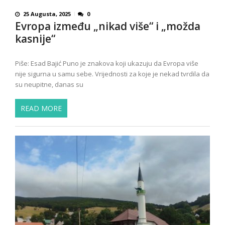
25 Augusta, 2025
0
Evropa između „nikad više“ i „možda
kasnije“
Piše: Esad Bajić Puno je znakova koji ukazuju da Evropa više
nije sigurna u samu sebe. Vrijednosti za koje je nekad tvrdila da
su neupitne, danas su
READ MORE