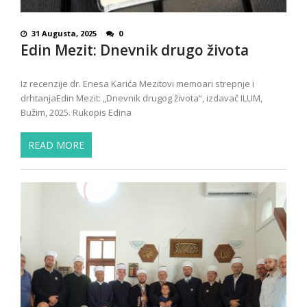
31 Augusta, 2025
0
Edin Mezit: Dnevnik drugo života
Iz recenzije dr. Enesa Karića Mezitovi memoari strepnje i
drhtanjaEdin Mezit: „Dnevnik drugog života“, izdavač ILUM,
Bužim, 2025. Rukopis Edina
READ MORE