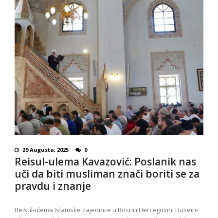
29 Augusta, 2025
0
Reisul-ulema Kavazović: Poslanik nas
uči da biti musliman znači boriti se za
pravdu i znanje
Reisul-ulema Islamske zajednice u Bosni i Hercegovini Husein-