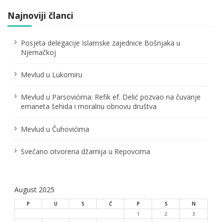
a
Najnoviji članci
g
i
Posjeta delegacije Islamske zajednice Bošnjaka u
n
Njemačkoj
a
Mevlud u Lukomiru
t
i
Mevlud u Parsovićima: Refik ef. Delić pozvao na čuvanje
o
emaneta šehida i moralnu obnovu društva
n
Mevlud u Čuhovićima
Svečano otvorena džamija u Repovcima
August 2025
P
U
S
Č
P
S
N
1
2
3