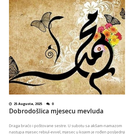
25 Augusta, 2025
0
Dobrodošlica mjesecu mevluda
Draga braćo i poštovane sestre. U subotu sa akšam-namazom
nastupa mjesec rebiul-evvel, mjesec u kojem je rođen posljednji