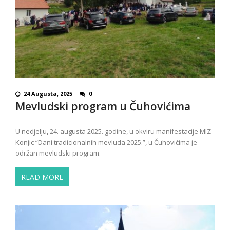
24 Augusta, 2025
0
Mevludski program u Čuhovićima
U nedjelju, 24. augusta 2025. godine, u okviru manifestacije MIZ
Konjic “Dani tradicionalnih mevluda 2025.”, u Čuhovićima je
održan mevludski program.
READ MORE