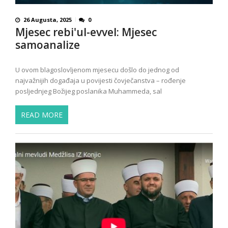
26 Augusta, 2025
0
Mjesec rebi'ul-evvel: Mjesec
samoanalize
U ovom blagoslovljenom mjesecu došlo do jednog od
najvažnijih događaja u povijesti čovječanstva – rođenje
posljednjeg Božijeg poslanika Muhammeda, sal
READ MORE