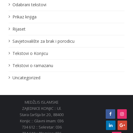
Odabrani tekstovi
Prikaz knjiga
Rijaset
Savjetovalište za brak i porodicu
Tekstovi o Konjicu
Tekstovi o ramazanu
Uncategorized
MEDŽLIS ISLAMSKE
ZAJEDNICE KONJIC :: Ul.
Stara čaršija br.20., 88400
Konjic :: Glavni imam: 036
734 612 :: Sekretar: 036