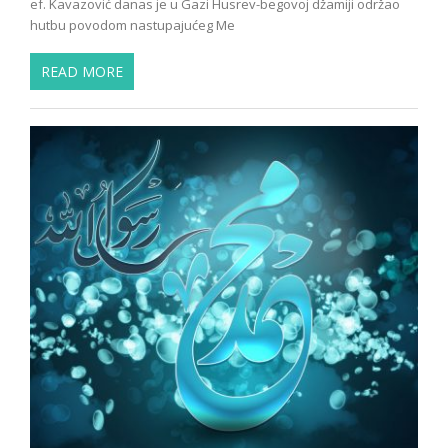
ef. Kavazović danas je u Gazi Husrev-begovoj džamiji održao
hutbu povodom nastupajućeg Me
READ MORE