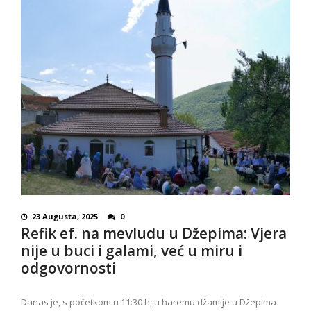
23 Augusta, 2025
0
Refik ef. na mevludu u Džepima: Vjera
nije u buci i galami, već u miru i
odgovornosti
Danas je, s početkom u 11:30 h, u haremu džamije u Džepima