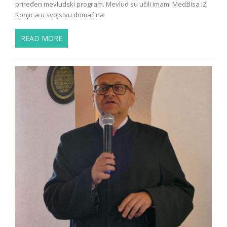
priređen mevludski program. Mevlud su učili imami Medžlisa IZ
Konjic a u svojstvu domaćina
READ MORE