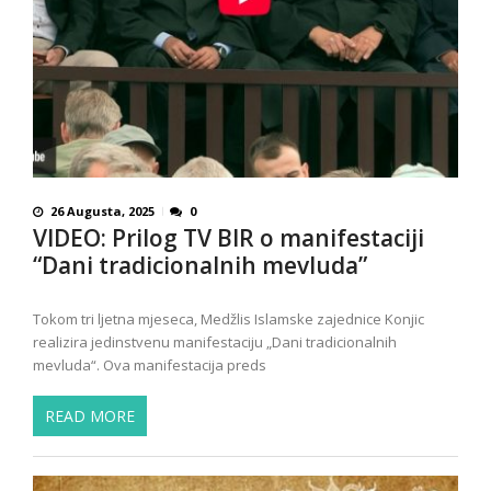
26 Augusta, 2025
0
VIDEO: Prilog TV BIR o manifestaciji
“Dani tradicionalnih mevluda”
Tokom tri ljetna mjeseca, Medžlis Islamske zajednice Konjic
realizira jedinstvenu manifestaciju „Dani tradicionalnih
mevluda“. Ova manifestacija preds
READ MORE