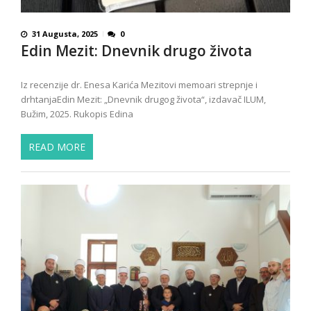
31 Augusta, 2025
0
Edin Mezit: Dnevnik drugo života
Iz recenzije dr. Enesa Karića Mezitovi memoari strepnje i
drhtanjaEdin Mezit: „Dnevnik drugog života“, izdavač ILUM,
Bužim, 2025. Rukopis Edina
READ MORE