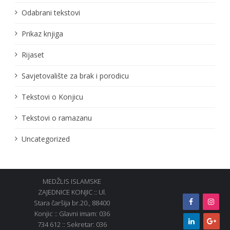
Odabrani tekstovi
Prikaz knjiga
Rijaset
Savjetovalište za brak i porodicu
Tekstovi o Konjicu
Tekstovi o ramazanu
Uncategorized
MEDŽLIS ISLAMSKE
ZAJEDNICE KONJIC :: Ul.
Stara čaršija br.20., 88400
Konjic :: Glavni imam: 036
734 612 :: Sekretar: 036