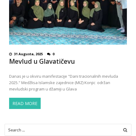
31 Augusta, 2025
0
Mevlud u Glavatičevu
Danas je u okviru manifestacije "Dani tracionalnih mevluda
2025." Medžlisa Islamske zajednice (MIZ) Konjic održan
mevludski program u džamiji u Glava
READ MORE
Search
for: