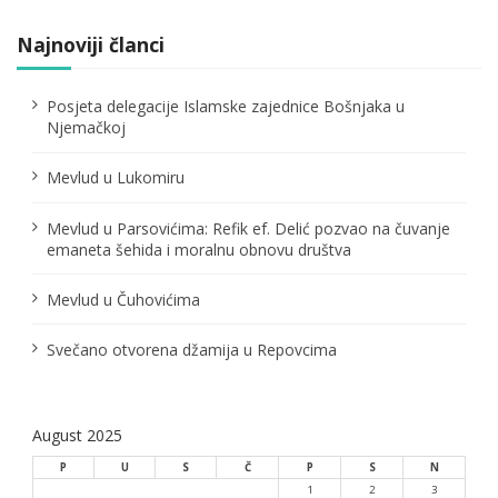
Najnoviji članci
Posjeta delegacije Islamske zajednice Bošnjaka u
Njemačkoj
Mevlud u Lukomiru
Mevlud u Parsovićima: Refik ef. Delić pozvao na čuvanje
emaneta šehida i moralnu obnovu društva
Mevlud u Čuhovićima
Svečano otvorena džamija u Repovcima
August 2025
P
U
S
Č
P
S
N
1
2
3