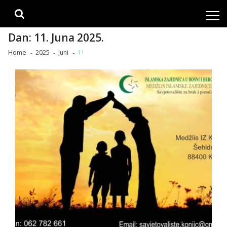
Skip
Skip
to
to
navigation
content
Dan:
11. Juna 2025.
Home
2025
Juni
11