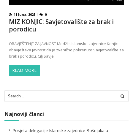
11 Juna, 2025
0
MIZ KONJIC: Savjetovalište za brak i
porodicu
OBAVJEŠTENJE ZA JAVNOST Medžlis Islamske zajednice Konjic
obavještava javnost da je zvanično pokrenuto Savjetovalište za
brak i porodicu. Cilj Savje
READ MORE
Search
for:
Najnoviji članci
Posjeta delegacije Islamske zajednice Bošnjaka u