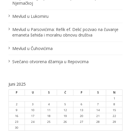
Njemačkoj
Mevlud u Lukomiru
Mevlud u Parsovićima: Refik ef. Delić pozvao na čuvanje
emaneta šehida i moralnu obnovu društva
Mevlud u Čuhovićima
Svečano otvorena džamija u Repovcima
Juni 2025
P
U
S
Č
P
S
N
1
2
3
4
5
6
7
8
9
10
11
12
13
14
15
16
17
18
19
20
21
22
23
24
25
26
27
28
29
30