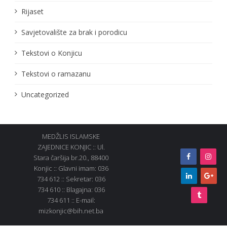
Rijaset
Savjetovalište za brak i porodicu
Tekstovi o Konjicu
Tekstovi o ramazanu
Uncategorized
MEDŽLIS ISLAMSKE
ZAJEDNICE KONJIC :: Ul.
Stara čaršija br.20., 88400
Konjic :: Glavni imam: 036
734 612 :: Sekretar: 036
734 610 :: Blagajna: 036
734 611 :: E-mail:
mizkonjic@bih.net.ba