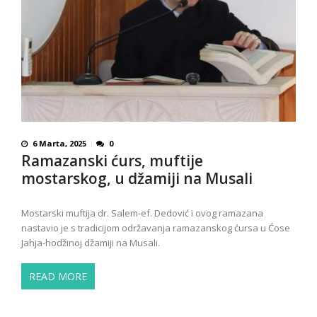
6 Marta, 2025
0
Ramazanski ćurs, muftije
mostarskog, u džamiji na Musali
Mostarski muftija dr. Salem-ef. Dedović i ovog ramazana
nastavio je s tradicijom održavanja ramazanskog ćursa u Ćose
Jahja-hodžinoj džamiji na Musali.
READ MORE