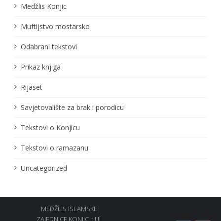
Medžlis Konjic
Muftijstvo mostarsko
Odabrani tekstovi
Prikaz knjiga
Rijaset
Savjetovalište za brak i porodicu
Tekstovi o Konjicu
Tekstovi o ramazanu
Uncategorized
MEDŽLIS ISLAMSKE
ZAJEDNICE KONJIC :: Ul.