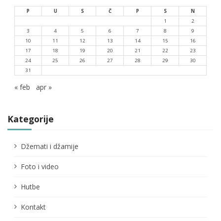
P
U
S
Č
P
S
N
1
2
3
4
5
6
7
8
9
10
11
12
13
14
15
16
17
18
19
20
21
22
23
24
25
26
27
28
29
30
31
« feb
apr »
Kategorije
Džemati i džamije
Foto i video
Hutbe
Kontakt