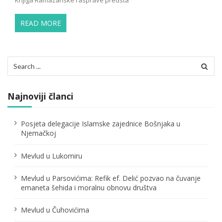
READ MORE
Search
for:
Najnoviji članci
Posjeta delegacije Islamske zajednice Bošnjaka u
Njemačkoj
Mevlud u Lukomiru
Mevlud u Parsovićima: Refik ef. Delić pozvao na čuvanje
emaneta šehida i moralnu obnovu društva
Mevlud u Čuhovićima