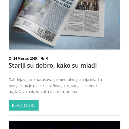
24 Marta, 2025
0
Stariji su dobro, kako su mlađi
Zabrinjavajuće narušavanje mentalnog stanja mladih
primjećeno je u nizu istraživanja te, stoga, eksperti i
naglašavaju da krivulja U oblika, prema
READ MORE