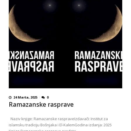
24 Marta, 2025
0
Ramazanske rasprave
Naziv knjige: Ramazanske raspraveIzdavači: Institut za
islamsku tradiciju Bošnjaka i El-KalemGodina izdanja: 2025
Knjiga Ramazanske rasprave predsta