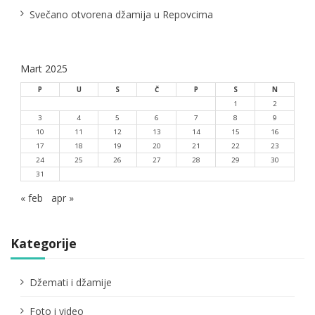
Svečano otvorena džamija u Repovcima
Mart 2025
P
U
S
Č
P
S
N
1
2
3
4
5
6
7
8
9
10
11
12
13
14
15
16
17
18
19
20
21
22
23
24
25
26
27
28
29
30
31
« feb
apr »
Kategorije
Džemati i džamije
Foto i video