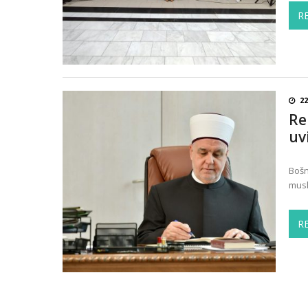
R
22
Re
uvi
Bošn
musl
R