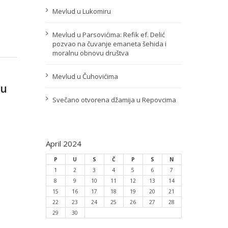
Mevlud u Lukomiru
Mevlud u Parsovićima: Refik ef. Delić
pozvao na čuvanje emaneta šehida i
moralnu obnovu društva
Mevlud u Čuhovićima
su
Svečano otvorena džamija u Repovcima
April 2024
P
U
S
Č
P
S
N
1
2
3
4
5
6
7
8
9
10
11
12
13
14
15
16
17
18
19
20
21
22
23
24
25
26
27
28
29
30