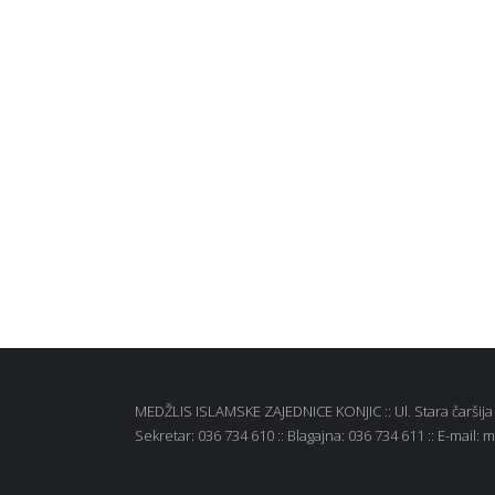
MEDŽLIS ISLAMSKE ZAJEDNICE KONJIC :: Ul. Stara čaršija b
Sekretar: 036 734 610 :: Blagajna: 036 734 611 :: E-mail: