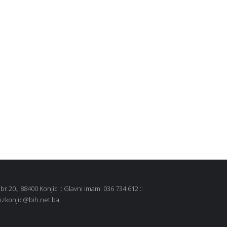
r.20., 88400 Konjic :: Glavni imam: 036 734 612 ::
 mizkonjic@bih.net.ba