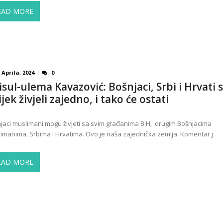
EAD MORE
 Aprila, 2024
0
isul-ulema Kavazović: Bošnjaci, Srbi i Hrvati 
jek živjeli zajedno, i tako će ostati
jaci muslimani mogu živjeti sa svim građanima BiH, drugim Bošnjacima
imanima, Srbima i Hrvatima. Ovo je naša zajednička zemlja. Komentar j
EAD MORE