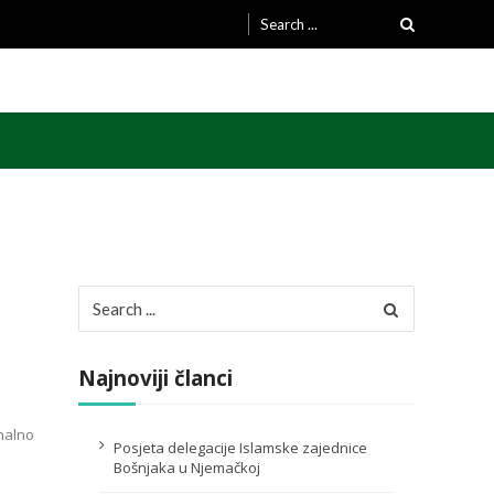
Search
for:
Search
for:
Najnoviji članci
nalno
Posjeta delegacije Islamske zajednice
Bošnjaka u Njemačkoj