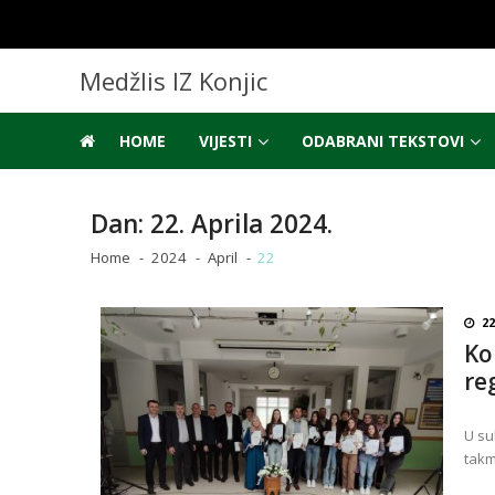
Skip
Skip
to
to
navigation
content
Medžlis IZ Konjic
HOME
VIJESTI
ODABRANI TEKSTOVI
Dan:
22. Aprila 2024.
Home
2024
April
22
22
Ko
re
U su
takm