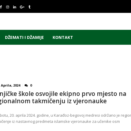
DŽEMATI I DŽAMIJE
KONTAKT
 Aprila, 2024
0
njičke škole osvojile ekipno prvo mjesto na
gionalnom takmičenju iz vjeronauke
botu, 20. aprila 2024. godine, u Karađoz-begovoj medresi održano je regio
ičenje iz nastavnog predmeta islamske vjeronauke za učenike osm